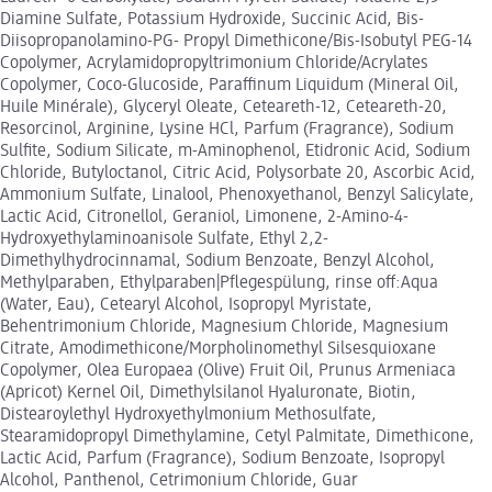
Diamine Sulfate, Potassium Hydroxide, Succinic Acid, Bis-
Diisopropanolamino-PG- Propyl Dimethicone/Bis-Isobutyl PEG-14
Copolymer, Acrylamidopropyltrimonium Chloride/Acrylates
Copolymer, Coco-Glucoside, Paraffinum Liquidum (Mineral Oil,
Huile Minérale), Glyceryl Oleate, Ceteareth-12, Ceteareth-20,
Resorcinol, Arginine, Lysine HCl, Parfum (Fragrance), Sodium
Sulfite, Sodium Silicate, m-Aminophenol, Etidronic Acid, Sodium
Chloride, Butyloctanol, Citric Acid, Polysorbate 20, Ascorbic Acid,
Ammonium Sulfate, Linalool, Phenoxyethanol, Benzyl Salicylate,
Lactic Acid, Citronellol, Geraniol, Limonene, 2-Amino-4-
Hydroxyethylaminoanisole Sulfate, Ethyl 2,2-
Dimethylhydrocinnamal, Sodium Benzoate, Benzyl Alcohol,
Methylparaben, Ethylparaben|Pflegespülung, rinse off:Aqua
(Water, Eau), Cetearyl Alcohol, Isopropyl Myristate,
Behentrimonium Chloride, Magnesium Chloride, Magnesium
Citrate, Amodimethicone/Morpholinomethyl Silsesquioxane
Copolymer, Olea Europaea (Olive) Fruit Oil, Prunus Armeniaca
(Apricot) Kernel Oil, Dimethylsilanol Hyaluronate, Biotin,
Distearoylethyl Hydroxyethylmonium Methosulfate,
Stearamidopropyl Dimethylamine, Cetyl Palmitate, Dimethicone,
Lactic Acid, Parfum (Fragrance), Sodium Benzoate, Isopropyl
Alcohol, Panthenol, Cetrimonium Chloride, Guar