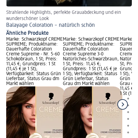
Strahlende Highlights, perfekte Grauabdeckung und ein
Ge
wunderschöner Look
Ha
Balayage Coloration – natürlich schön
Ähnliche Produkte
Marke: Schwarzkopf CREME
Marke: Schwarzkopf CREME
Marke: 
SUPREME; Produktname:
SUPREME; Produktname:
SUPREME
Dauerhafte Coloration
Dauerhafte Coloration
Dauerhaf
Creme Supreme - Nr. 5-60
Creme Supreme 3-0
Creme Su
Schokobraun, 1 St; Preis:
Natürliches-Schwarzbraun,
Natürlic
11,45 €; Grundpreis: 1 St
1 St; Preis: 11,45 €;
St; Preis
(11,45 € je 1 St);
Grundpreis: 1 St (11,45 € je
Grundprei
Verfügbarkeit: Status Grün
1 St); Verfügbarkeit: Status
1 St); Ve
Lieferbar, Status Grau dm
Grün Lieferbar, Status
Grün Lie
Markt wählen
Grau dm Markt wählen
Grau dm
11,45 €
1 St (11,4