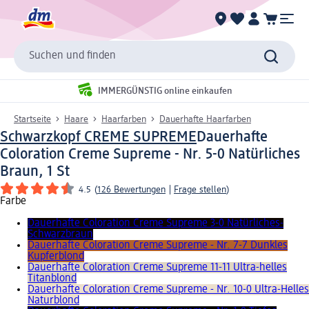
Suchen und finden
IMMERGÜNSTIG online einkaufen
Startseite
Haare
Haarfarben
Dauerhafte Haarfarben
Schwarzkopf CREME SUPREME
Dauerhafte
Coloration Creme Supreme - Nr. 5-0 Natürliches
Braun, 1 St
4.5
(
126 Bewertungen
|
Frage stellen
)
Farbe
Dauerhafte Coloration Creme Supreme 3-0 Natürliches-
Schwarzbraun
Dauerhafte Coloration Creme Supreme - Nr. 7-7 Dunkles
Kupferblond
Dauerhafte Coloration Creme Supreme 11-11 Ultra-helles
Titanblond
Dauerhafte Coloration Creme Supreme - Nr. 10-0 Ultra-Helles
Naturblond