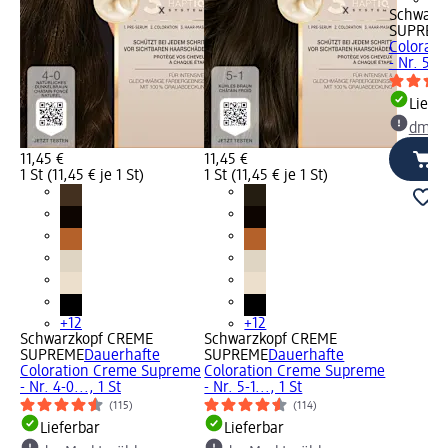
Schwarz
SUPREM
Colorat
- Nr. 5-60
Liefe
dm Ma
11,45 €
11,45 €
1 St (11,45 € je 1 St)
1 St (11,45 € je 1 St)
+12
+12
Schwarzkopf CREME
Schwarzkopf CREME
SUPREME
Dauerhafte
SUPREME
Dauerhafte
Coloration Creme Supreme
Coloration Creme Supreme
- Nr. 4-0..., 1 St
- Nr. 5-1..., 1 St
(115)
(114)
Lieferbar
Lieferbar