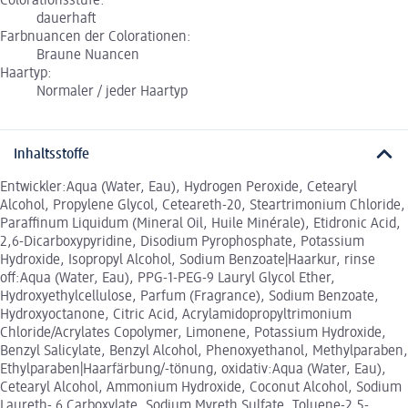
Colorationsstufe:
dauerhaft
Farbnuancen der Colorationen:
Braune Nuancen
Haartyp:
Normaler / jeder Haartyp
Inhaltsstoffe
Entwickler:Aqua (Water, Eau), Hydrogen Peroxide, Cetearyl
Alcohol, Propylene Glycol, Ceteareth-20, Steartrimonium Chloride,
Paraffinum Liquidum (Mineral Oil, Huile Minérale), Etidronic Acid,
2,6-Dicarboxypyridine, Disodium Pyrophosphate, Potassium
Hydroxide, Isopropyl Alcohol, Sodium Benzoate|Haarkur, rinse
off:Aqua (Water, Eau), PPG-1-PEG-9 Lauryl Glycol Ether,
Hydroxyethylcellulose, Parfum (Fragrance), Sodium Benzoate,
Hydroxyoctanone, Citric Acid, Acrylamidopropyltrimonium
Chloride/Acrylates Copolymer, Limonene, Potassium Hydroxide,
Benzyl Salicylate, Benzyl Alcohol, Phenoxyethanol, Methylparaben,
Ethylparaben|Haarfärbung/-tönung, oxidativ:Aqua (Water, Eau),
Cetearyl Alcohol, Ammonium Hydroxide, Coconut Alcohol, Sodium
Laureth- 6 Carboxylate, Sodium Myreth Sulfate, Toluene-2,5-