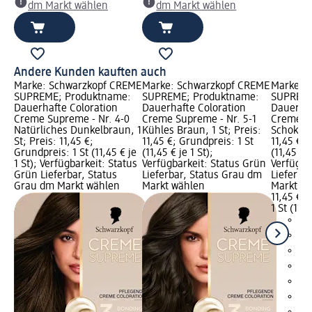
dm Markt wählen
dm Markt wählen
Andere Kunden kauften auch
Marke: Schwarzkopf CREME
Marke: Schwarzkopf CREME
Marke: 
SUPREME; Produktname:
SUPREME; Produktname:
SUPREME
Dauerhafte Coloration
Dauerhafte Coloration
Dauerhaf
Creme Supreme - Nr. 4-0
Creme Supreme - Nr. 5-1
Creme Su
Natürliches Dunkelbraun, 1
Kühles Braun, 1 St; Preis:
Schokobr
St; Preis: 11,45 €;
11,45 €; Grundpreis: 1 St
11,45 €; 
Grundpreis: 1 St (11,45 € je
(11,45 € je 1 St);
(11,45 € j
1 St); Verfügbarkeit: Status
Verfügbarkeit: Status Grün
Verfügba
Grün Lieferbar, Status
Lieferbar, Status Grau dm
Lieferba
Grau dm Markt wählen
Markt wählen
Markt w
11,45 €
1 St (11,4
+1