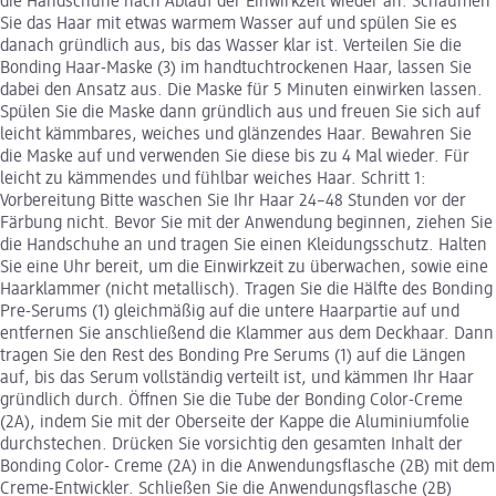
die Handschuhe nach Ablauf der Einwirkzeit wieder an. Schäumen
Sie das Haar mit etwas warmem Wasser auf und spülen Sie es
danach gründlich aus, bis das Wasser klar ist. Verteilen Sie die
Bonding Haar-Maske (3) im handtuchtrockenen Haar, lassen Sie
dabei den Ansatz aus. Die Maske für 5 Minuten einwirken lassen.
Spülen Sie die Maske dann gründlich aus und freuen Sie sich auf
leicht kämmbares, weiches und glänzendes Haar. Bewahren Sie
die Maske auf und verwenden Sie diese bis zu 4 Mal wieder. Für
leicht zu kämmendes und fühlbar weiches Haar. Schritt 1:
Vorbereitung Bitte waschen Sie Ihr Haar 24–48 Stunden vor der
Färbung nicht. Bevor Sie mit der Anwendung beginnen, ziehen Sie
die Handschuhe an und tragen Sie einen Kleidungsschutz. Halten
Sie eine Uhr bereit, um die Einwirkzeit zu überwachen, sowie eine
Haarklammer (nicht metallisch). Tragen Sie die Hälfte des Bonding
Pre-Serums (1) gleichmäßig auf die untere Haarpartie auf und
entfernen Sie anschließend die Klammer aus dem Deckhaar. Dann
tragen Sie den Rest des Bonding Pre Serums (1) auf die Längen
auf, bis das Serum vollständig verteilt ist, und kämmen Ihr Haar
gründlich durch. Öffnen Sie die Tube der Bonding Color-Creme
(2A), indem Sie mit der Oberseite der Kappe die Aluminiumfolie
durchstechen. Drücken Sie vorsichtig den gesamten Inhalt der
Bonding Color- Creme (2A) in die Anwendungsflasche (2B) mit dem
Creme-Entwickler. Schließen Sie die Anwendungsflasche (2B)