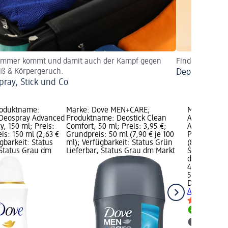
ommer kommt und damit auch der Kampf gegen
Finden Sie Ihre
iß & Körpergeruch.
Deo ohne Al
pray, Stick und Co
roduktname:
Marke: Dove MEN+CARE;
Marke: Dov
 Deospray Advanced
Produktname: Deostick Clean
Antitranspi
y, 150 ml; Preis:
Comfort, 50 ml; Preis: 3,95 €;
Advanced Ca
is: 150 ml (2,63 €
Grundpreis: 50 ml (7,90 € je 100
Preis: 4,15 
ügbarkeit: Status
ml); Verfügbarkeit: Status Grün
(8,30 € je 1
 Status Grau dm
Lieferbar, Status Grau dm Markt
Status Grün
dm Markt w
4,15 €
50 ml (8,30 
Dove
Antitr
Advanced Ca
Lieferbar
dm Mark