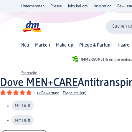
Unternehmen
Presse
Jobs bei dm
Inspiration
Bewusst
Suchen un
Neu
Marken
Make-up
Pflege & Parfum
Haare
IMMERGÜNSTIG online einka
Startseite
Dove MEN+CARE
Antitranspir
5
(
1 Bewertung
|
Frage stellen
)
Mit Duft
Mit Duft