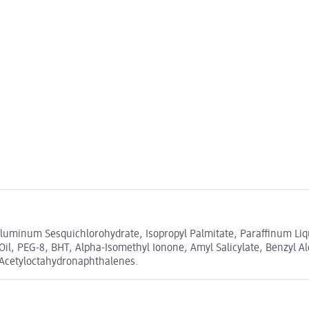
Aluminum Sesquichlorohydrate, Isopropyl Palmitate, Paraffinum Liq
l, PEG-8, BHT, Alpha-Isomethyl Ionone, Amyl Salicylate, Benzyl Alc
l Acetyloctahydronaphthalenes.