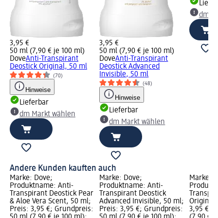
Liefe
dm Ma
3,95 €
3,95 €
50 ml (7,90 € je 100 ml)
50 ml (7,90 € je 100 ml)
Dove
Anti-Transpirant
Dove
Anti-Transpirant
Deostick Original, 50 ml
Deostick Advanced
Invisible, 50 ml
(70)
(48)
Hinweise
Hinweise
Lieferbar
Lieferbar
dm Markt wählen
dm Markt wählen
Andere Kunden kauften auch
Marke: Dove;
Marke: Dove;
Marke: D
Produktname: Anti-
Produktname: Anti-
Produktn
Transpirant Deostick Pear
Transpirant Deostick
Transpir
& Aloe Vera Scent, 50 ml;
Advanced Invisible, 50 ml;
Original,
Preis: 3,95 €; Grundpreis:
Preis: 3,95 €; Grundpreis:
3,95 €; 
50 ml (7,90 € je 100 ml);
50 ml (7,90 € je 100 ml);
(7,90 € j