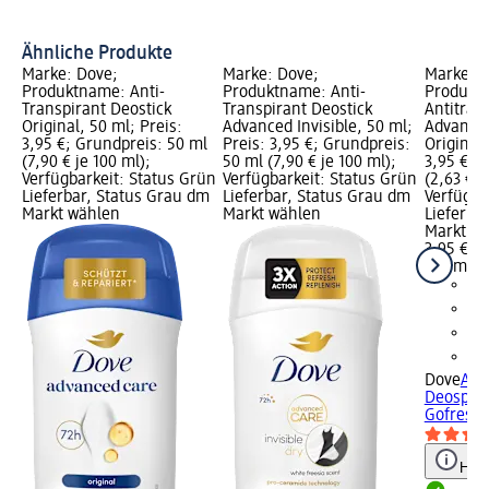
De
Ähnliche Produkte
Marke: Dove;
Marke: Dove;
Marke: D
Produktname: Anti-
Produktname: Anti-
Produkt
Transpirant Deostick
Transpirant Deostick
Antitran
Original, 50 ml; Preis:
Advanced Invisible, 50 ml;
Advance
3,95 €; Grundpreis: 50 ml
Preis: 3,95 €; Grundpreis:
Original,
(7,90 € je 100 ml);
50 ml (7,90 € je 100 ml);
3,95 €; 
Verfügbarkeit: Status Grün
Verfügbarkeit: Status Grün
(2,63 € j
Lieferbar, Status Grau dm
Lieferbar, Status Grau dm
Verfügba
Markt wählen
Markt wählen
Lieferba
Markt w
3,95 €
150 ml (2
Dove
Ant
Deospra
Gofresh.
Hinw