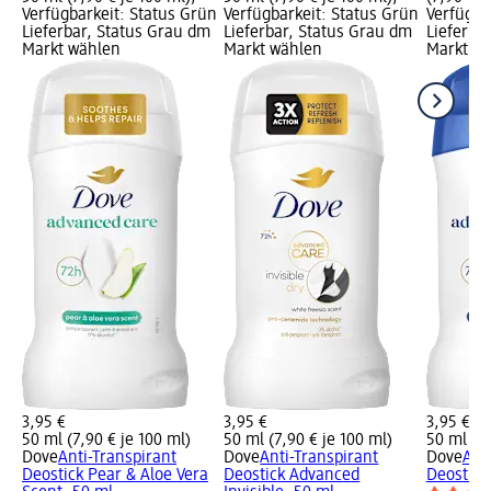
Verfügbarkeit: Status Grün
Verfügbarkeit: Status Grün
Verfügba
Lieferbar, Status Grau dm
Lieferbar, Status Grau dm
Lieferba
Markt wählen
Markt wählen
Markt w
3,95 €
3,95 €
3,95 €
50 ml (7,90 € je 100 ml)
50 ml (7,90 € je 100 ml)
50 ml (7,
Dove
Anti-Transpirant
Dove
Anti-Transpirant
Dove
Ant
Deostick Pear & Aloe Vera
Deostick Advanced
Deostick