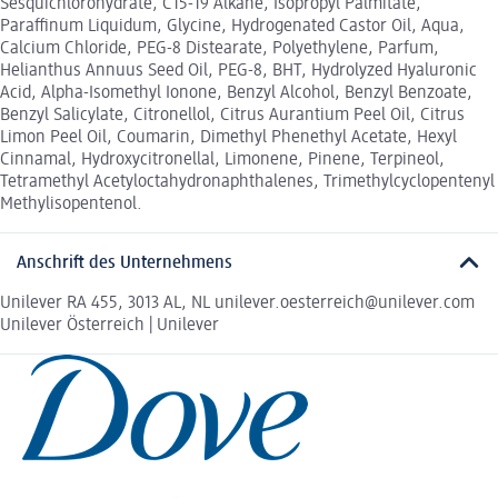
Sesquichlorohydrate, C15-19 Alkane, Isopropyl Palmitate,
Paraffinum Liquidum, Glycine, Hydrogenated Castor Oil, Aqua,
Calcium Chloride, PEG-8 Distearate, Polyethylene, Parfum,
Helianthus Annuus Seed Oil, PEG-8, BHT, Hydrolyzed Hyaluronic
Acid, Alpha-Isomethyl Ionone, Benzyl Alcohol, Benzyl Benzoate,
Benzyl Salicylate, Citronellol, Citrus Aurantium Peel Oil, Citrus
Limon Peel Oil, Coumarin, Dimethyl Phenethyl Acetate, Hexyl
Cinnamal, Hydroxycitronellal, Limonene, Pinene, Terpineol,
Tetramethyl Acetyloctahydronaphthalenes, Trimethylcyclopentenyl
Methylisopentenol.
Anschrift des Unternehmens
Unilever RA 455, 3013 AL, NL unilever.oesterreich@unilever.com
Unilever Österreich | Unilever