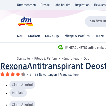
Unternehmen
Presse
Jobs bei dm
Inspiration
Bewusst
Suchen un
Neu
Marken
Make-up
Pflege & Parfum
Haare
IMMERGÜNSTIG online einka
Startseite
Pflege & Parfum
Körperpflege
Deo
Rexona
Antitranspirant Deos
4.2
(
158 Bewertungen
|
Frage stellen
)
Ohne Alkohol
Mit Duft
Ohne Alkohol