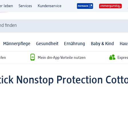
er leben
Services
Kundenservice
d finden
Männerpflege
Gesundheit
Ernährung
Baby & Kind
Hau
ufen
Mein dm-App Vorteile nutzen
Expre
tick Nonstop Protection Cott