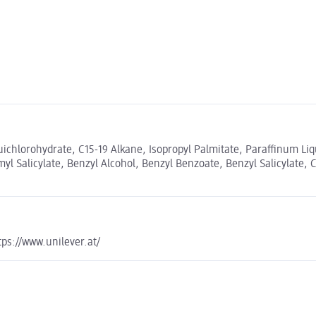
ichlorohydrate, C15-19 Alkane, Isopropyl Palmitate, Paraffinum Li
l Salicylate, Benzyl Alcohol, Benzyl Benzoate, Benzyl Salicylate, C
ps://www.unilever.at/