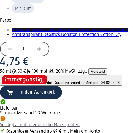
Mit Duft
Farbe
Antitranspirant Deostick Nonstop Protection Invisible Aqua
Antitranspirant Deostick Nonstop Protection Cotton Dry
4,75 €
50 ml (9,50 € je 100 ml)
inkl. 20% MwSt. zzgl.
Versand
dm Dauerpreis
nicht erhöht seit 04.02.2026
In den Warenkorb
Lieferbar
Standardversand 1-3 Werktage
Verfügbarkeit in einem dm Markt prüfen
Kostenloser Versand ab 49 € mit Mein dm Konto