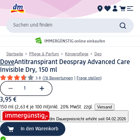
Suchen und finden
IMMERGÜNSTIG online einkaufen
Startseite
Pflege & Parfum
Körperpflege
Deo
Dove
Antitranspirant Deospray Advanced Care
Invisible Dry, 150 ml
3.8
(
78 Bewertungen
|
Frage stellen
)
3,95 €
150 ml (2,63 € je 100 ml)
inkl. 20% MwSt. zzgl.
Versand
dm Dauerpreis
nicht erhöht seit 04.02.2026
In den Warenkorb