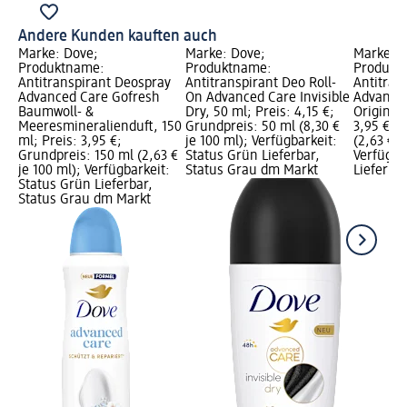
Andere Kunden kauften auch
Marke: Dove;
Marke: Dove;
Marke: D
Produktname:
Produktname:
Produkt
Antitranspirant Deospray
Antitranspirant Deo Roll-
Antitran
Advanced Care Gofresh
On Advanced Care Invisible
Advance
Baumwoll- &
Dry, 50 ml; Preis: 4,15 €;
Original,
Meeresmineralienduft, 150
Grundpreis: 50 ml (8,30 €
3,95 €; 
ml; Preis: 3,95 €;
je 100 ml); Verfügbarkeit:
(2,63 € j
Grundpreis: 150 ml (2,63 €
Status Grün Lieferbar,
Verfügba
je 100 ml); Verfügbarkeit:
Status Grau dm Markt
Lieferba
Status Grün Lieferbar,
Status Grau dm Markt