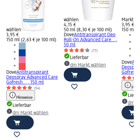
wählen
Markt w
4,15 €
3,95 €
wählen
50 ml (8,30 € je 100 ml)
150 ml (2
3,95 €
Dove
Antitranspirant Deo
150 ml (2,63 € je 100 ml)
Roll-On Advanced Care...,
50 ml
(77)
Lieferbar
Dove
Ant
dm Markt wählen
Deospra
Dove
Antitranspirant
Gofresh.
Deospray Advanced Care
Gofresh..., 150 ml
Hinw
(54)
Liefe
Hinweise
dm Ma
Lieferbar
dm Markt wählen