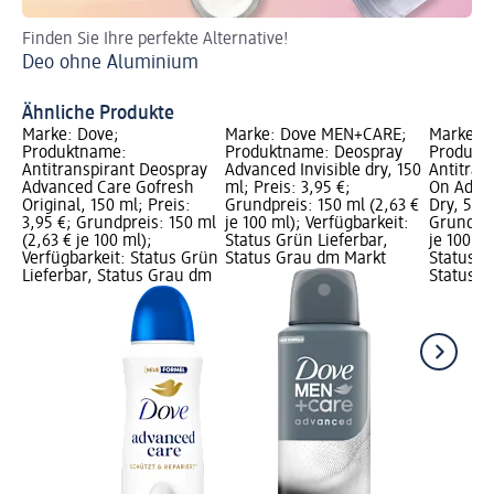
Finden Sie Ihre perfekte Alternative!
En
Deo ohne Aluminium
Fri
An
Ähnliche Produkte
Marke: Dove;
Marke: Dove MEN+CARE;
Marke: D
Produktname:
Produktname: Deospray
Produkt
Antitranspirant Deospray
Advanced Invisible dry, 150
Antitran
Advanced Care Gofresh
ml; Preis: 3,95 €;
On Advan
Original, 150 ml; Preis:
Grundpreis: 150 ml (2,63 €
Dry, 50 m
3,95 €; Grundpreis: 150 ml
je 100 ml); Verfügbarkeit:
Grundpre
(2,63 € je 100 ml);
Status Grün Lieferbar,
je 100 ml
Verfügbarkeit: Status Grün
Status Grau dm Markt
Status G
Lieferbar, Status Grau dm
Status G