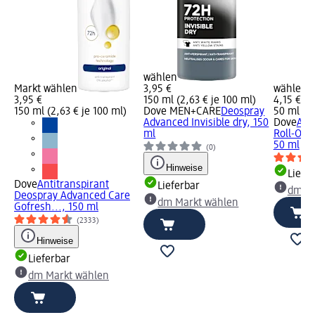
wählen
Markt wählen
3,95 €
wählen
3,95 €
150 ml (2,63 € je 100 ml)
4,15 €
150 ml (2,63 € je 100 ml)
Dove MEN+CARE
Deospray
50 ml (8,
Advanced Invisible dry, 150
Dove
Ant
ml
Roll-On 
50 ml
(0)
Hinweise
Liefe
Dove
Antitranspirant
Lieferbar
dm Ma
Deospray Advanced Care
dm Markt wählen
Gofresh..., 150 ml
(2333)
Hinweise
Lieferbar
dm Markt wählen