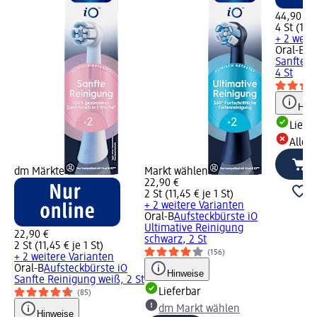
44,90 €
4 St (11,2
+ 2 weit
Oral-B
Au
Sanfte R
4 St
Hinw
Liefe
Alle 
dm Märkte
Markt wählen
22,90 €
2 St (11,45 € je 1 St)
+ 2 weitere Varianten
Oral-B
Aufsteckbürste iO
Ultimative Reinigung
22,90 €
schwarz, 2 St
2 St (11,45 € je 1 St)
(156)
+ 2 weitere Varianten
Oral-B
Aufsteckbürste iO
Hinweise
Sanfte Reinigung weiß, 2 St
Lieferbar
(85)
dm Markt wählen
Hinweise