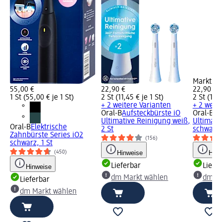
Markt w
55,00 €
22,90 €
22,90 €
1 St (55,00 € je 1 St)
2 St (11,45 € je 1 St)
2 St (11,4
+ 2 weitere Varianten
+ 2 weit
Oral-B
Aufsteckbürste iO
Oral-B
Au
Ultimative Reinigung weiß,
Ultimati
Oral-B
Elektrische
2 St
schwarz,
Zahnbürste Series iO2
(156)
schwarz, 1 St
Hinweise
Hinw
(450)
Lieferbar
Liefe
Hinweise
dm Markt wählen
dm Ma
Lieferbar
dm Markt wählen