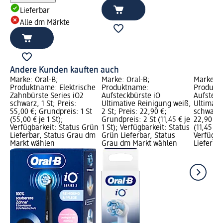
Lieferbar
Alle dm Märkte
Andere Kunden kauften auch
Marke: Oral-B;
Marke: Oral-B;
Marke: O
Produktname: Elektrische
Produktname:
Produkt
Zahnbürste Series iO2
Aufsteckbürste iO
Aufsteck
schwarz, 1 St; Preis:
Ultimative Reinigung weiß,
Ultimati
55,00 €; Grundpreis: 1 St
2 St; Preis: 22,90 €;
schwarz, 
(55,00 € je 1 St);
Grundpreis: 2 St (11,45 € je
22,90 €;
Verfügbarkeit: Status Grün
1 St); Verfügbarkeit: Status
(11,45 € j
Lieferbar, Status Grau dm
Grün Lieferbar, Status
Verfügba
Markt wählen
Grau dm Markt wählen
Lieferba