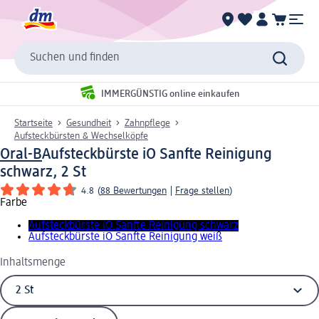
Suchen und finden
IMMERGÜNSTIG online einkaufen
Startseite
Gesundheit
Zahnpflege
Aufsteckbürsten & Wechselköpfe
Oral-B
Aufsteckbürste iO Sanfte Reinigung
schwarz, 2 St
4.8
(
88 Bewertungen
|
Frage stellen
)
Farbe
Aufsteckbürste iO Sanfte Reinigung schwarz
Aufsteckbürste iO Sanfte Reinigung weiß
Inhaltsmenge