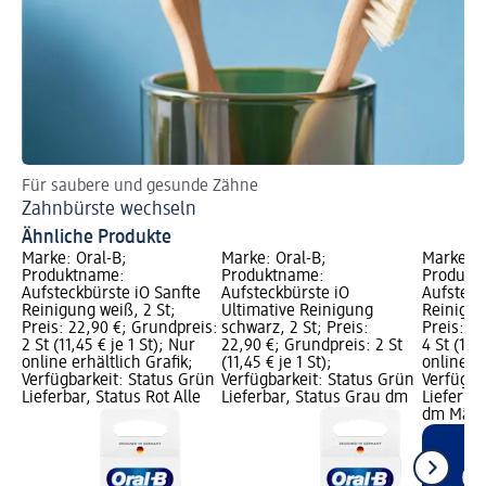
Für saubere und gesunde Zähne
Er
Zahnbürste wechseln
El
Ähnliche Produkte
Marke: Oral-B;
Marke: Oral-B;
Marke: O
Produktname:
Produktname:
Produkt
Aufsteckbürste iO Sanfte
Aufsteckbürste iO
Aufsteck
Reinigung weiß, 2 St;
Ultimative Reinigung
Reinigun
Preis: 22,90 €; Grundpreis:
schwarz, 2 St; Preis:
Preis: 4
2 St (11,45 € je 1 St); Nur
22,90 €; Grundpreis: 2 St
4 St (11,2
online erhältlich Grafik;
(11,45 € je 1 St);
online er
Verfügbarkeit: Status Grün
Verfügbarkeit: Status Grün
Verfügba
Lieferbar, Status Rot Alle
Lieferbar, Status Grau dm
Lieferbar
dm Märk