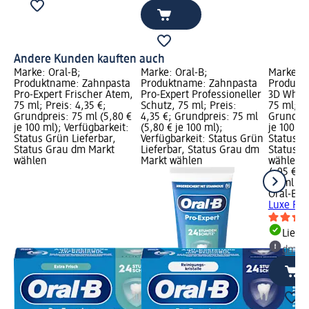
Andere Kunden kauften auch
Marke: Oral-B;
Marke: Oral-B;
Marke: O
Produktname: Zahnpasta
Produktname: Zahnpasta
Produkt
Pro-Expert Frischer Atem,
Pro-Expert Professioneller
3D White
75 ml; Preis: 4,35 €;
Schutz, 75 ml; Preis:
75 ml; Pr
Grundpreis: 75 ml (5,80 €
4,35 €; Grundpreis: 75 ml
Grundpre
je 100 ml); Verfügbarkeit:
(5,80 € je 100 ml);
je 100 ml
Status Grün Lieferbar,
Verfügbarkeit: Status Grün
Status G
Status Grau dm Markt
Lieferbar, Status Grau dm
Status G
wählen
Markt wählen
wählen
4,95 €
75 ml (6,
Oral-B
Za
Luxe Per
Liefe
dm Ma