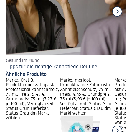
Gesund im Mund
Bl
Tipps für die richtige Zahnpflege-Routine
En
Ähnliche Produkte
Marke: Oral-B;
Marke: meridol;
Marke: L
Produktname: Zahnpasta
Produktname: Zahnpasta
Produkt
Professional Zahnschmelz,
Zahnfleischschutz, 75 ml;
aktiv Za
75 ml; Preis: 5,45 €;
Preis: 4,45 €; Grundpreis:
Gesunde
Grundpreis: 75 ml (7,27 €
75 ml (5,93 € je 100 ml);
ml; Preis
je 100 ml); Verfügbarkeit:
Verfügbarkeit: Status Grün
Grundpre
Status Grün Lieferbar,
Lieferbar, Status Grau dm
je 100 ml
Status Grau dm Markt
Markt wählen
Status G
wählen
Status G
wählen
5,45 €