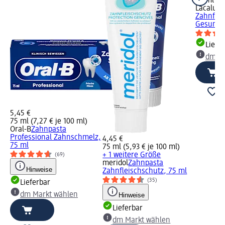
75 ml (7,
Lacalut
Z
Zahnflei
Gesunder
Liefe
dm Ma
5,45 €
75 ml (7,27 € je 100 ml)
Oral-B
Zahnpasta
Professional Zahnschmelz,
4,45 €
75 ml
75 ml (5,93 € je 100 ml)
+ 1 weitere Größe
(69)
meridol
Zahnpasta
Hinweise
Zahnfleischschutz, 75 ml
(35)
Lieferbar
dm Markt wählen
Hinweise
Lieferbar
dm Markt wählen