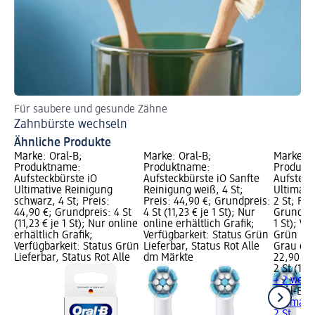
Für saubere und gesunde Zähne
Er
Zahnbürste wechseln
El
Ähnliche Produkte
Marke: Oral-B;
Marke: Oral-B;
Marke: O
Produktname:
Produktname:
Produkt
Aufsteckbürste iO
Aufsteckbürste iO Sanfte
Aufsteck
Ultimative Reinigung
Reinigung weiß, 4 St;
Ultimati
schwarz, 4 St; Preis:
Preis: 44,90 €; Grundpreis:
2 St; Pre
44,90 €; Grundpreis: 4 St
4 St (11,23 € je 1 St); Nur
Grundprei
(11,23 € je 1 St); Nur online
online erhältlich Grafik;
1 St); Ve
erhältlich Grafik;
Verfügbarkeit: Status Grün
Grün Lie
Verfügbarkeit: Status Grün
Lieferbar, Status Rot Alle
Grau dm
Lieferbar, Status Rot Alle
dm Märkte
22,90 €
2 St (11,4
+ 2 weit
Oral-B
Au
Ultimati
2 St