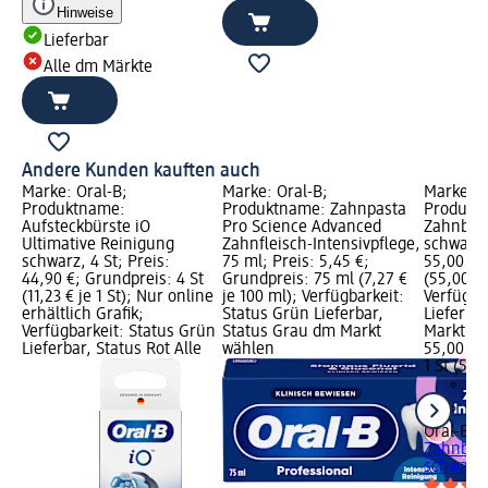
Hinweise
Lieferbar
Alle dm Märkte
Andere Kunden kauften auch
Marke: Oral-B;
Marke: Oral-B;
Marke: O
Produktname:
Produktname: Zahnpasta
Produktn
Aufsteckbürste iO
Pro Science Advanced
Zahnbürs
Ultimative Reinigung
Zahnfleisch-Intensivpflege,
schwarz, 
schwarz, 4 St; Preis:
75 ml; Preis: 5,45 €;
55,00 €;
44,90 €; Grundpreis: 4 St
Grundpreis: 75 ml (7,27 €
(55,00 € 
(11,23 € je 1 St); Nur online
je 100 ml); Verfügbarkeit:
Verfügba
erhältlich Grafik;
Status Grün Lieferbar,
Lieferba
Verfügbarkeit: Status Grün
Status Grau dm Markt
Markt w
Lieferbar, Status Rot Alle
wählen
55,00 €
1 St (55,0
Oral-B
El
Zahnbürs
schwarz,