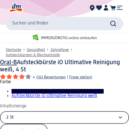
Suchen und finden
IMMERGÜNSTIG online einkaufen
Startseite
Gesundheit
Zahnpflege
Aufsteckbürsten & Wechselköpfe
Oral-B
Aufsteckbürste iO Ultimative Reinigung
weiß, 4 St
4
(
163 Bewertungen
|
Frage stellen
)
Farbe
Aufsteckbürste iO Ultimative Reinigung schwarz
Aufsteckbürste iO Ultimative Reinigung weiß
Inhaltsmenge