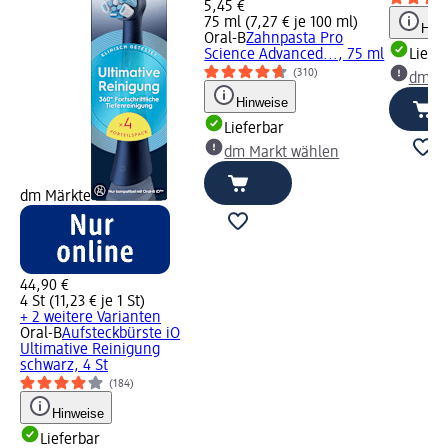
5,45 €
75 ml (7,27 € je 100 ml)
Hinw
Oral-B
Zahnpasta Pro
Science Advanced..., 75 ml
Liefe
(310)
dm Ma
Hinweise
Lieferbar
dm Markt wählen
dm Märkte
44,90 €
4 St (11,23 € je 1 St)
+ 2 weitere Varianten
Oral-B
Aufsteckbürste iO
Ultimative Reinigung
schwarz, 4 St
(184)
Hinweise
Lieferbar