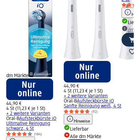
Hinw
Liefe
dm Ma
dm Märkte
44,90 €
4 St (11,23 € je 1 St)
+ 2 weitere Varianten
Oral-B
Aufsteckbürste iO
44,90 €
Sanfte Reinigung weiß, 4 St
4 St (11,23 € je 1 St)
(92)
+ 2 weitere Varianten
Oral-B
Aufsteckbürste iO
Hinweise
Ultimative Reinigung
schwarz, 4 St
Lieferbar
(184)
Alle dm Märkte