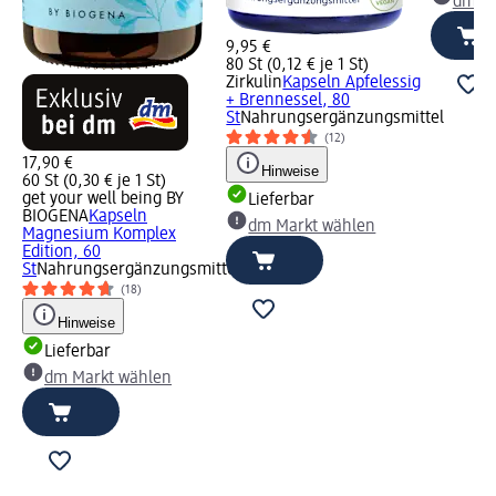
dm Ma
9,95 €
80 St (0,12 € je 1 St)
Zirkulin
Kapseln Apfelessig
+ Brennessel, 80
St
Nahrungsergänzungsmittel
(12)
17,90 €
Hinweise
60 St (0,30 € je 1 St)
get your well being BY
Lieferbar
BIOGENA
Kapseln
dm Markt wählen
Magnesium Komplex
Edition, 60
St
Nahrungsergänzungsmittel
(18)
Hinweise
Lieferbar
dm Markt wählen