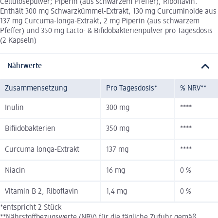
Cellulosepulver; Piperin (aus schwarzem Pfeffer), Riboflavin.
Enthält 300 mg Schwarzkümmel-Extrakt, 130 mg Curcuminoide aus
137 mg Curcuma-longa-Extrakt, 2 mg Piperin (aus schwarzem
Pfeffer) und 350 mg Lacto- & Bifidobakterienpulver pro Tagesdosis
(2 Kapseln)
Nährwerte
Zusammensetzung
Pro Tagesdosis*
% NRV**
Inulin
300 mg
****
Bifiidobakterien
350 mg
****
Curcuma longa-Extrakt
137 mg
****
Niacin
16 mg
0 %
Vitamin B 2, Riboflavin
1,4 mg
0 %
*entspricht 2 Stück
**Nährstoffbezugswerte (NRV) für die tägliche Zufuhr gemäß