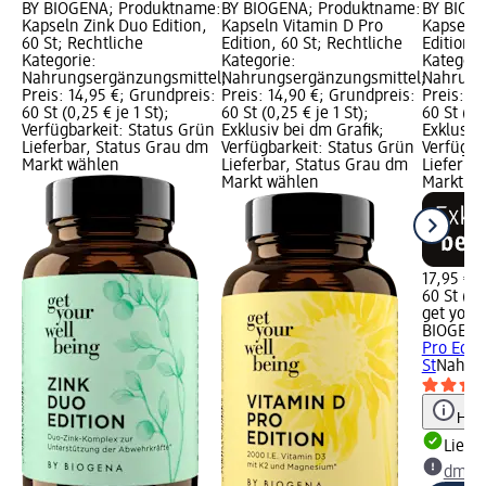
BY BIOGENA; Produktname:
BY BIOGENA; Produktname:
BY BIOG
Kapseln Zink Duo Edition,
Kapseln Vitamin D Pro
Kapseln
60 St; Rechtliche
Edition, 60 St; Rechtliche
Edition, 
Kategorie:
Kategorie:
Kategori
Nahrungsergänzungsmittel;
Nahrungsergänzungsmittel;
Nahrung
Preis: 14,95 €; Grundpreis:
Preis: 14,90 €; Grundpreis:
Preis: 1
60 St (0,25 € je 1 St);
60 St (0,25 € je 1 St);
60 St (0,3
Verfügbarkeit: Status Grün
Exklusiv bei dm Grafik;
Exklusiv 
Lieferbar, Status Grau dm
Verfügbarkeit: Status Grün
Verfügba
Markt wählen
Lieferbar, Status Grau dm
Lieferba
Markt wählen
Markt w
17,95 €
60 St (0,3
get your
BIOGEN
Pro Editi
St
Nahrun
Hinw
Liefe
dm Ma