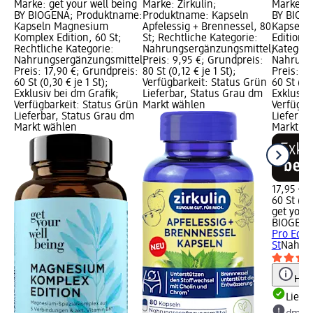
Marke: get your well being
Marke: Zirkulin;
Marke: g
BY BIOGENA; Produktname:
Produktname: Kapseln
BY BIOG
Kapseln Magnesium
Apfelessig + Brennessel, 80
Kapseln
Komplex Edition, 60 St;
St; Rechtliche Kategorie:
Edition, 
Rechtliche Kategorie:
Nahrungsergänzungsmittel;
Kategori
Nahrungsergänzungsmittel;
Preis: 9,95 €; Grundpreis:
Nahrung
Preis: 17,90 €; Grundpreis:
80 St (0,12 € je 1 St);
Preis: 1
60 St (0,30 € je 1 St);
Verfügbarkeit: Status Grün
60 St (0,3
Exklusiv bei dm Grafik;
Lieferbar, Status Grau dm
Exklusiv 
Verfügbarkeit: Status Grün
Markt wählen
Verfügba
Lieferbar, Status Grau dm
Lieferba
Markt wählen
Markt w
17,95 €
60 St (0,3
get your
BIOGEN
Pro Editi
St
Nahrun
Hinw
Liefe