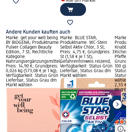
Alle dm Märkte
Andere Kunden kauften auch
Marke: get your well being
Marke: BLUE STAR;
Marke: h
BY BIOGENA; Produktname:
Produktname: WC-Stein
Produkt
Pulver Collagen Beauty
Selbst Aktiv Chlor, 3 St;
Knabber
Edition, 7 St; Rechtliche
Preis: 4,75 €; Grundpreis: 3
Kicherer
Kategorie:
St (1,58 € je 1 St);
Pfeffer, 
Nahrungsergänzungsmittel;
Gefahrenhinweis reizend;
Grundprei
Preis: 14,90 €; Grundpreis:
Verfügbarkeit: Status Grün
100 g); V
0,026 kg (573,08 € je 1 kg);
Lieferbar, Status Grau dm
Status G
Verfügbarkeit: Status Grün
Markt wählen
Status G
Lieferbar, Status Grau dm
wählen
Markt wählen
2,55 €
90 g (2,8
hülsenre
Kicherer
Pfeffer, 
Hinw