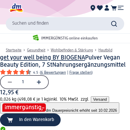
Suchen und finden
IMMERGÜNSTIG online einkaufen
Startseite
Gesundheit
Wohlbefinden & Stärkung
Hautbild
get your well being BY BIOGENA
Pulver Vegan
Beauty Edition, 7 St
Nahrungsergänzungsmittel
4.5
(
6 Bewertungen
|
Frage stellen
)
12,95 €
0,026 kg (498,08 € je 1 kg)
inkl. 10% MwSt. zzgl.
Versand
dm Dauerpreis
nicht erhöht seit 10.02.2026
In den Warenkorb