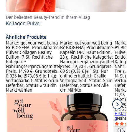
Der beliebten Beauty-Trend in Ihrem Alltag
Ent
Kollagen Pulver
Co
Ähnliche Produkte
Marke: get your well being
Marke: get your well being
Marke: g
BY BIOGENA; Produktname:
BY BIOGENA; Produktname:
BY BIOG
Pulver Collagen Beauty
Kapseln OPC Haut Edition,
Pulver D
Edition, 7 St; Rechtliche
28 g; Rechtliche Kategorie:
Edition, 
Kategorie:
Nahrungsergänzungsmittel;
Kategori
Nahrungsergänzungsmittel;
Preis: 19,90 €; Grundpreis:
Nahrung
Preis: 14,90 €; Grundpreis:
60 St (0,33 € je 1 St); Nur
Preis: 1
0,026 kg (573,08 € je 1 kg);
online erhältlich Grafik;
14 St (0,9
Verfügbarkeit: Status Grün
Verfügbarkeit: Status Grün
Verfügba
Lieferbar, Status Grau dm
Lieferbar, Status Rot Alle
Lieferba
Markt wählen
dm Märkte
Markt w
12,95 €
14 St (0,9
get your
BIOGEN
Histamin
g
Nahrun