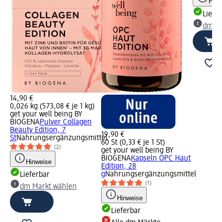
Hinw
Liefe
dm Ma
14,90 €
0,026 kg (573,08 € je 1 kg)
get your well being BY
BIOGENA
Pulver Collagen
Beauty Edition, 7
19,90 €
St
Nahrungsergänzungsmittel
60 St (0,33 € je 1 St)
(2)
get your well being BY
BIOGENA
Kapseln OPC Haut
Hinweise
Edition, 28
g
Nahrungsergänzungsmittel
Lieferbar
(1)
dm Markt wählen
Hinweise
Lieferbar