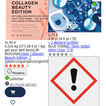
Liefe
dm Ma
4,75 €
3 St (1,58 € je 1 St)
14,90 €
+ 2 weitere Größen
0,026 kg (573,08 € je 1 kg)
BLUE STAR
WC-Stein Selbst
get your well being BY
Aktiv Chlor, 3 St
BIOGENA
Pulver Collagen
(0)
Beauty Edition, 7
St
Nahrungsergänzungsmittel
(2)
Hinweise
Lieferbar
dm Markt wählen