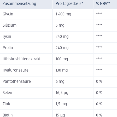
Zusammensetzung
Pro Tagesdosis*
% NRV**
Glycin
1 400 mg
****
Silizium
5 mg
****
Lysin
240 mg
****
Prolin
240 mg
****
Hibiskusblütenextrakt
100 mg
****
Hyaluronsäure
130 mg
****
Pantothensäure
6 mg
0 %
Selen
16,5 µg
0 %
Zink
1,5 mg
0 %
Biotin
15 µg
0 %