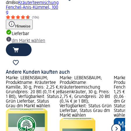
dmBio
Kräuterteemischung
Fenchel-Anis-Kümmel, 100
g
(106)
Hinweise
Lieferbar
dm Markt wählen
Andere Kunden kauften auch
Marke: LEBENSBAUM;
Marke: LEBENSBAUM;
Marke: 
Produktname: Kräutertee
Produktname:
Produkt
Kamille, 30 g; Preis: 2,25 €;
Kräuterteemischung
Fenchel, 
Grundpreis: 20 Btl (0,11 € je
Basenkräuter, 30 g; Preis:
1,25 €; G
1 Btl); Verfügbarkeit: Status
2,75 €; Grundpreis: 20 Btl
(0,06 € j
Grün Lieferbar, Status
(0,14 € je 1 Btl);
dm Grafi
Grau dm Markt wählen
Verfügbarkeit: Status Grün
Status G
Lieferbar, Status Grau dm
Status G
Markt wählen
wählen