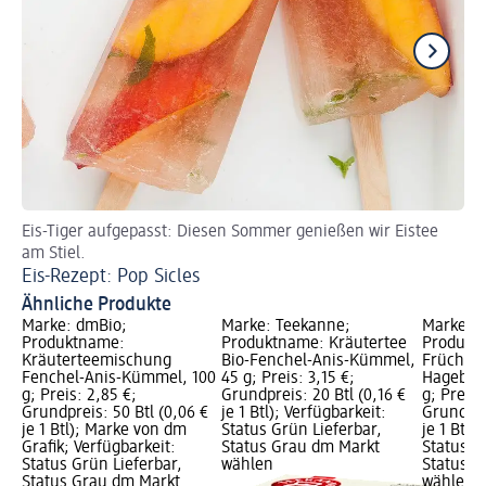
Eis-Tiger aufgepasst: Diesen Sommer genießen wir Eistee
Wi
am Stiel.
Kr
Eis-Rezept: Pop Sicles
Ähnliche Produkte
Marke: dmBio;
Marke: Teekanne;
Marke: 
Produktname:
Produktname: Kräutertee
Produkt
Kräuterteemischung
Bio-Fenchel-Anis-Kümmel,
Früchte
Fenchel-Anis-Kümmel, 100
45 g; Preis: 3,15 €;
Hagebutt
g; Preis: 2,85 €;
Grundpreis: 20 Btl (0,16 €
g; Preis:
Grundpreis: 50 Btl (0,06 €
je 1 Btl); Verfügbarkeit:
Grundprei
je 1 Btl); Marke von dm
Status Grün Lieferbar,
je 1 Btl)
Grafik; Verfügbarkeit:
Status Grau dm Markt
Status G
Status Grün Lieferbar,
wählen
Status G
Status Grau dm Markt
wählen