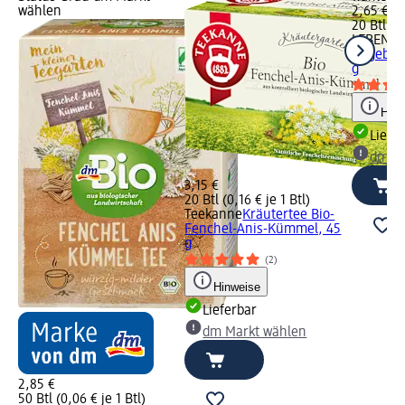
wählen
2,65 €
20 Btl (0,
LEBENS
Hagebutt
g
Hinw
Liefe
dm Ma
3,15 €
20 Btl (0,16 € je 1 Btl)
Teekanne
Kräutertee Bio-
Fenchel-Anis-Kümmel, 45
g
(2)
Hinweise
Lieferbar
dm Markt wählen
2,85 €
50 Btl (0,06 € je 1 Btl)