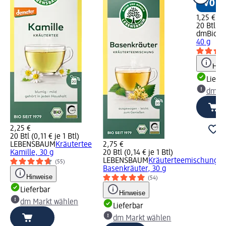
1,25 €
20 Btl (0,
dmBio
Kr
40 g
Hinw
Liefe
dm Ma
2,25 €
20 Btl (0,11 € je 1 Btl)
LEBENSBAUM
Kräutertee
2,75 €
Kamille, 30 g
20 Btl (0,14 € je 1 Btl)
LEBENSBAUM
Kräuterteemischung
(55)
Basenkräuter, 30 g
Hinweise
(54)
Lieferbar
Hinweise
dm Markt wählen
Lieferbar
dm Markt wählen