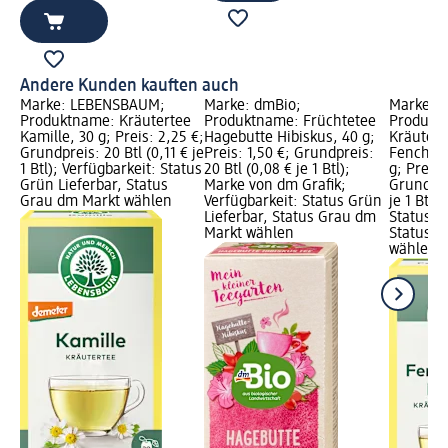
Andere Kunden kauften auch
Marke: LEBENSBAUM;
Marke: dmBio;
Marke: 
Produktname: Kräutertee
Produktname: Früchtetee
Produkt
Kamille, 30 g; Preis: 2,25 €;
Hagebutte Hibiskus, 40 g;
Kräuter
Grundpreis: 20 Btl (0,11 € je
Preis: 1,50 €; Grundpreis:
Fenchel
1 Btl); Verfügbarkeit: Status
20 Btl (0,08 € je 1 Btl);
g; Preis:
Grün Lieferbar, Status
Marke von dm Grafik;
Grundprei
Grau dm Markt wählen
Verfügbarkeit: Status Grün
je 1 Btl)
Lieferbar, Status Grau dm
Status G
Markt wählen
Status G
wählen