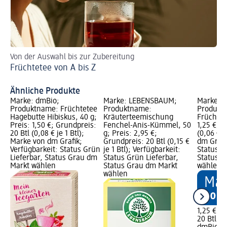
Von der Auswahl bis zur Zubereitung
Ei
Früchtetee von A bis Z
am 
Ei
Ähnliche Produkte
Marke: dmBio;
Marke: LEBENSBAUM;
Marke: 
Produktname: Früchtetee
Produktname:
Produkt
Hagebutte Hibiskus, 40 g;
Kräuterteemischung
Früchte T
Preis: 1,50 €; Grundpreis:
Fenchel-Anis-Kümmel, 50
1,25 €; G
20 Btl (0,08 € je 1 Btl);
g; Preis: 2,95 €;
(0,06 € j
Marke von dm Grafik;
Grundpreis: 20 Btl (0,15 €
dm Grafi
Verfügbarkeit: Status Grün
je 1 Btl); Verfügbarkeit:
Status G
Lieferbar, Status Grau dm
Status Grün Lieferbar,
Status G
Markt wählen
Status Grau dm Markt
wählen
wählen
1,25 €
20 Btl (0,