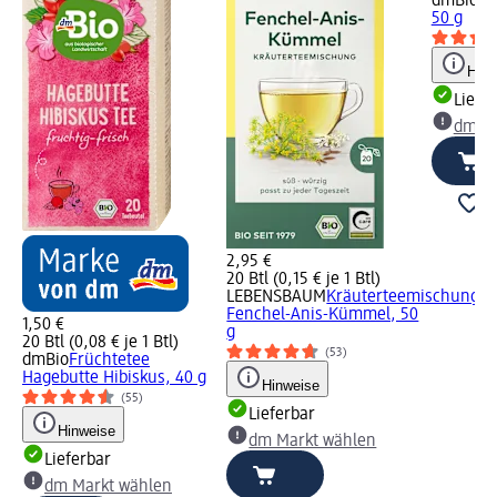
dmBio
Mi
50 g
Hinw
Liefe
dm Ma
2,95 €
20 Btl (0,15 € je 1 Btl)
LEBENSBAUM
Kräuterteemischung
Fenchel-Anis-Kümmel, 50
1,50 €
g
20 Btl (0,08 € je 1 Btl)
(53)
dmBio
Früchtetee
Hagebutte Hibiskus, 40 g
Hinweise
(55)
Lieferbar
Hinweise
dm Markt wählen
Lieferbar
dm Markt wählen