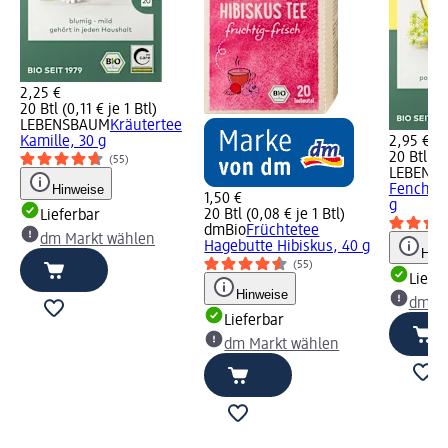
2,25 €
20 Btl (0,11 € je 1 Btl)
LEBENSBAUM
Kräutertee
Kamille, 30 g
2,95 €
20 Btl (0,
(55)
LEBENS
Hinweise
Fenchel
1,50 €
g
20 Btl (0,08 € je 1 Btl)
Lieferbar
dmBio
Früchtetee
dm Markt wählen
Hagebutte Hibiskus, 40 g
Hinw
(55)
Liefe
Hinweise
dm Ma
Lieferbar
dm Markt wählen