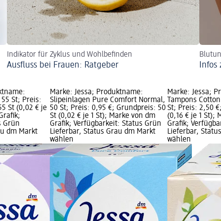
Indikator für Zyklus und Wohlbefinden
Blutun
Ausfluss bei Frauen: Ratgeber
Infos
uktname:
Marke: Jessa; Produktname:
Marke: Jessa; 
 55 St; Preis:
Slipeinlagen Pure Comfort Normal,
Tampons Cotton
5 St (0,02 € je
50 St; Preis: 0,95 €; Grundpreis: 50
St; Preis: 2,50 €
Grafik;
St (0,02 € je 1 St); Marke von dm
(0,16 € je 1 St)
s Grün
Grafik; Verfügbarkeit: Status Grün
Grafik; Verfügba
rau dm Markt
Lieferbar, Status Grau dm Markt
Lieferbar, Stat
wählen
wählen