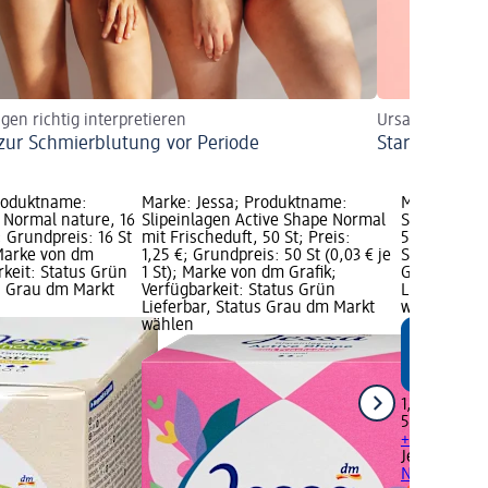
gen richtig interpretieren
Ursachen & Tip
 zur Schmierblutung vor Periode
Starke Regel
Produktname:
Marke: Jessa; Produktname:
Marke: Jess
 Normal nature, 16
Slipeinlagen Active Shape Normal
Slipeinlage
; Grundpreis: 16 St
mit Frischeduft, 50 St; Preis:
50 St; Preis
; Marke von dm
1,25 €; Grundpreis: 50 St (0,03 € je
St (0,02 € j
rkeit: Status Grün
1 St); Marke von dm Grafik;
Grafik; Verf
us Grau dm Markt
Verfügbarkeit: Status Grün
Lieferbar, 
Lieferbar, Status Grau dm Markt
wählen
wählen
1,05 €
50 St (0,02 €
+ 1 weitere
Jessa
Slipei
Normal, 50 