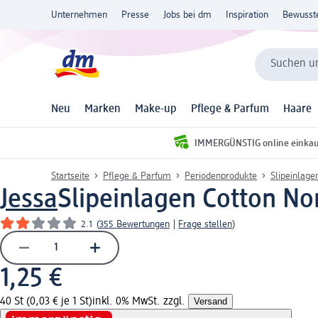
Unternehmen
Presse
Jobs bei dm
Inspiration
Bewusst
Suchen un
Neu
Marken
Make-up
Pflege & Parfum
Haare
IMMERGÜNSTIG online einka
Startseite
Pflege & Parfum
Periodenprodukte
Slipeinlage
Jessa
Slipeinlagen Cotton No
2.1
(
355 Bewertungen
|
Frage stellen
)
1,25 €
40 St (0,03 € je 1 St)
inkl. 0% MwSt. zzgl.
Versand