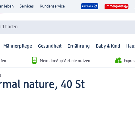
er leben
Services
Kundenservice
d finden
Männerpflege
Gesundheit
Ernährung
Baby & Kind
Hau
ufen
Mein dm-App Vorteile nutzen
Expre
n
rmal nature, 40 St