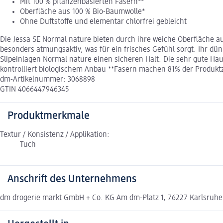
Mit 100 % pflanzenbasierten Fasern**
Oberfläche aus 100 % Bio-Baumwolle*
Ohne Duftstoffe und elementar chlorfrei gebleicht
Die Jessa SE Normal nature bieten durch ihre weiche Oberfläche a
besonders atmungsaktiv, was für ein frisches Gefühl sorgt. Ihr dün
Slipeinlagen Normal nature einen sicheren Halt. Die sehr gute Hau
kontrolliert biologischem Anbau **Fasern machen 81% der Produktz
dm-Artikelnummer: 3068898
GTIN 4066447946345
Produktmerkmale
Textur / Konsistenz / Applikation:
Tuch
Anschrift des Unternehmens
dm drogerie markt GmbH + Co. KG Am dm-Platz 1, 76227 Karlsruh