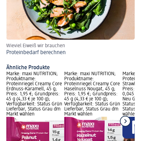
Wieviel Eiweiß wir brauchen
Ei
Proteinbedarf berechnen
Pr
Ähnliche Produkte
Marke: maxi NUTRITION;
Marke: maxi NUTRITION;
Marke: 
Produktname:
Produktname:
Proteinr
Proteinriegel Creamy Core
Proteinriegel Creamy Core
Strawber
Erdnuss-Karamell, 45 g;
Haselnuss Nougat, 45 g;
Preis: 2
Preis: 1,95 €; Grundpreis:
Preis: 1,95 €; Grundpreis:
0,045 kg 
45 g (4,33 € je 100 g);
45 g (4,33 € je 100 g);
Neu Graf
Verfügbarkeit: Status Grün
Verfügbarkeit: Status Grün
Status G
Lieferbar, Status Grau dm
Lieferbar, Status Grau dm
Status G
Markt wählen
Markt wählen
wählen