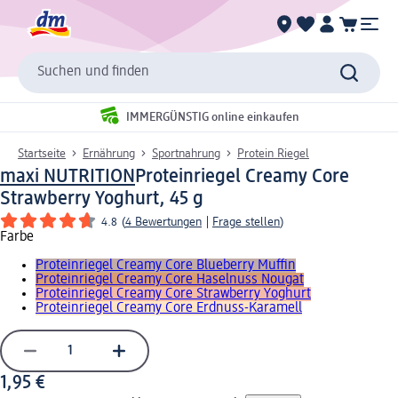
Suchen und finden
IMMERGÜNSTIG online einkaufen
Startseite
Ernährung
Sportnahrung
Protein Riegel
maxi NUTRITION
Proteinriegel Creamy Core
Strawberry Yoghurt, 45 g
4.8
(
4 Bewertungen
|
Frage stellen
)
Farbe
Proteinriegel Creamy Core Blueberry Muffin
Proteinriegel Creamy Core Haselnuss Nougat
Proteinriegel Creamy Core Strawberry Yoghurt
Proteinriegel Creamy Core Erdnuss-Karamell
1,95 €