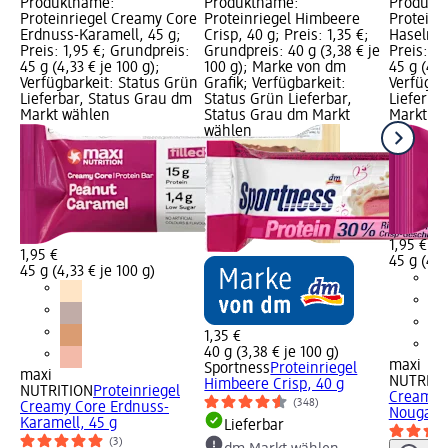
Produktname:
Produktname:
Produkt
Proteinriegel Creamy Core
Proteinriegel Himbeere
Proteinr
Erdnuss-Karamell, 45 g;
Crisp, 40 g; Preis: 1,35 €;
Haselnus
Preis: 1,95 €; Grundpreis:
Grundpreis: 40 g (3,38 € je
Preis: 1,
45 g (4,33 € je 100 g);
100 g); Marke von dm
45 g (4,3
Verfügbarkeit: Status Grün
Grafik; Verfügbarkeit:
Verfügba
Lieferbar, Status Grau dm
Status Grün Lieferbar,
Lieferba
Markt wählen
Status Grau dm Markt
Markt w
wählen
1,95 €
1,95 €
45 g (4,3
45 g (4,33 € je 100 g)
1,35 €
40 g (3,38 € je 100 g)
maxi
Sportness
Proteinriegel
maxi
NUTRITI
Himbeere Crisp, 40 g
NUTRITION
Proteinriegel
Creamy 
(348)
Creamy Core Erdnuss-
Nougat, 
Karamell, 45 g
Lieferbar
(3)