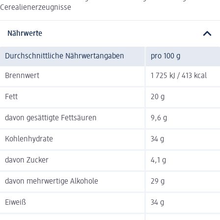
Cerealienerzeugnisse
Nährwerte
Durchschnittliche Nährwertangaben
pro 100 g
Brennwert
1 725 kJ / 413 kcal
Fett
20 g
davon gesättigte Fettsäuren
9,6 g
Kohlenhydrate
34 g
davon Zucker
4,1 g
davon mehrwertige Alkohole
29 g
Eiweiß
34 g