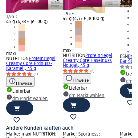
2,55 €
0,045 kg 
1,95 €
1,95 €
45 g (4,33 € je 100 g)
45 g (4,33 € je 100 g)
maxi
+1
maxi
NUTRITION
Proteinriegel
ESN
Prot
NUTRITION
Proteinriegel
Creamy Core Haselnuss
Bar Stra
Creamy Core Erdnuss-
Nougat, 45 g
Karamell, 45 g
(6)
Liefe
(3)
Hinweise
dm Ma
Hinweise
Lieferbar
Lieferbar
dm Markt wählen
dm Markt wählen
Andere Kunden kauften auch
Marke: maxi NUTRITION;
Marke: Sportness;
Marke: 