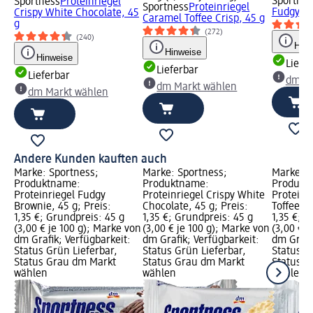
Sportnes
Sportness
Proteinriegel
Sportness
Proteinriegel
Fudgy Br
Crispy White Chocolate, 45
Caramel Toffee Crisp, 45 g
g
(272)
(240)
Hinw
Hinweise
Hinweise
Liefe
Lieferbar
Lieferbar
dm Ma
dm Markt wählen
dm Markt wählen
Andere Kunden kauften auch
Marke: Sportness;
Marke: Sportness;
Marke: S
Produktname:
Produktname:
Produkt
Proteinriegel Fudgy
Proteinriegel Crispy White
Proteinr
Brownie, 45 g; Preis:
Chocolate, 45 g; Preis:
Toffee Cr
1,35 €; Grundpreis: 45 g
1,35 €; Grundpreis: 45 g
1,35 €; G
(3,00 € je 100 g); Marke von
(3,00 € je 100 g); Marke von
(3,00 € j
dm Grafik; Verfügbarkeit:
dm Grafik; Verfügbarkeit:
dm Grafi
Status Grün Lieferbar,
Status Grün Lieferbar,
Status G
Status Grau dm Markt
Status Grau dm Markt
Status G
wählen
wählen
wählen