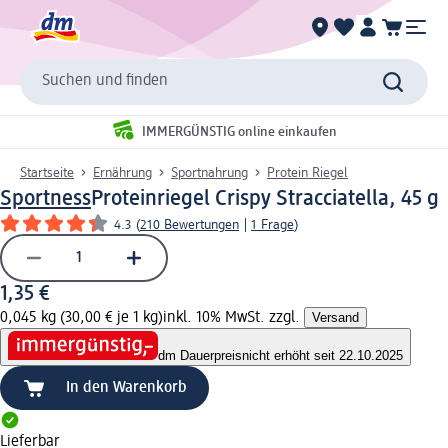
Suchen und finden
IMMERGÜNSTIG online einkaufen
Startseite
Ernährung
Sportnahrung
Protein Riegel
Sportness
Proteinriegel Crispy Stracciatella, 45 g
4.3
(
210 Bewertungen
|
1 Frage
)
1,35 €
0,045 kg (30,00 € je 1 kg)
inkl. 10% MwSt. zzgl.
Versand
dm Dauerpreis
nicht erhöht seit 22.10.2025
In den Warenkorb
Lieferbar