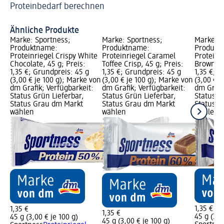
Proteinbedarf berechnen
Sp
Ähnliche Produkte
Marke: Sportness;
Marke: Sportness;
Marke: S
Produktname:
Produktname:
Produkt
Proteinriegel Crispy White
Proteinriegel Caramel
Proteinr
Chocolate, 45 g; Preis:
Toffee Crisp, 45 g; Preis:
Brownie,
1,35 €; Grundpreis: 45 g
1,35 €; Grundpreis: 45 g
1,35 €; G
(3,00 € je 100 g); Marke von
(3,00 € je 100 g); Marke von
(3,00 € j
dm Grafik; Verfügbarkeit:
dm Grafik; Verfügbarkeit:
dm Grafi
Status Grün Lieferbar,
Status Grün Lieferbar,
Status G
Status Grau dm Markt
Status Grau dm Markt
Status G
wählen
wählen
wählen
1,35 €
1,35 €
1,35 €
45 g (3,0
45 g (3,00 € je 100 g)
45 g (3,00 € je 100 g)