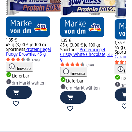
1,35 €
1,35 €
1,35 €
45 g (3,00 € je 100 g)
45 g (3,00 € je 100 g)
45 g (3,0
Sportness
Proteinriegel
Sportness
Proteinriegel
Sportnes
Fudgy Brownie, 45 g
Crispy White Chocolate, 45
Caramel 
g
(286)
(240)
Hinweise
Hinw
Hinweise
Lieferbar
Liefe
Lieferbar
dm Markt wählen
dm Ma
dm Markt wählen