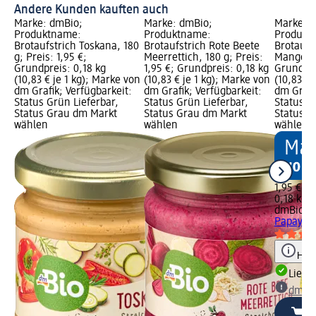
Andere Kunden kauften auch
Marke: dmBio;
Marke: dmBio;
Marke: 
Produktname:
Produktname:
Produkt
Brotaufstrich Toskana, 180
Brotaufstrich Rote Beete
Brotaufs
g; Preis: 1,95 €;
Meerrettich, 180 g; Preis:
Mango, 18
Grundpreis: 0,18 kg
1,95 €; Grundpreis: 0,18 kg
Grundpre
(10,83 € je 1 kg); Marke von
(10,83 € je 1 kg); Marke von
(10,83 € 
dm Grafik; Verfügbarkeit:
dm Grafik; Verfügbarkeit:
dm Grafi
Status Grün Lieferbar,
Status Grün Lieferbar,
Status G
Status Grau dm Markt
Status Grau dm Markt
Status G
wählen
wählen
wählen
1,95 €
0,18 kg (
dmBio
Br
Papaya M
Hinw
Liefe
dm Ma