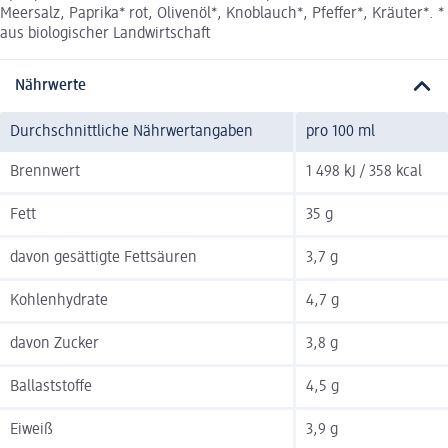
Meersalz, Paprika* rot, Olivenöl*, Knoblauch*, Pfeffer*, Kräuter*. *
aus biologischer Landwirtschaft
Nährwerte
Durchschnittliche Nährwertangaben
pro 100 ml
Brennwert
1 498 kJ / 358 kcal
Fett
35 g
davon gesättigte Fettsäuren
3,7 g
Kohlenhydrate
4,7 g
davon Zucker
3,8 g
Ballaststoffe
4,5 g
Eiweiß
3,9 g