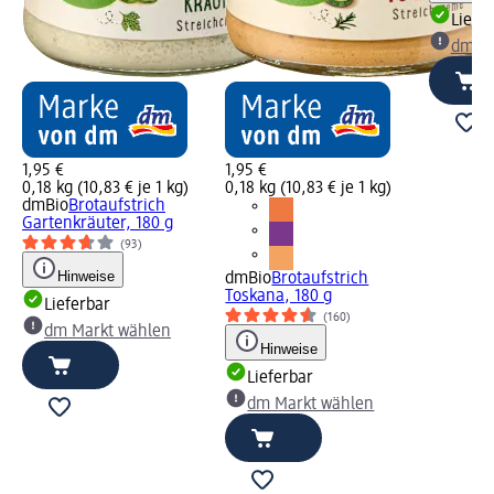
Liefe
dm Ma
1,95 €
1,95 €
0,18 kg (10,83 € je 1 kg)
0,18 kg (10,83 € je 1 kg)
dmBio
Brotaufstrich
Gartenkräuter, 180 g
(93)
Hinweise
dmBio
Brotaufstrich
Toskana, 180 g
Lieferbar
(160)
dm Markt wählen
Hinweise
Lieferbar
dm Markt wählen