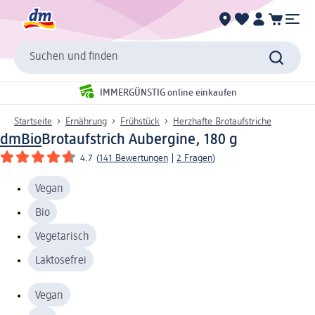
Suchen und finden
IMMERGÜNSTIG online einkaufen
Startseite
Ernährung
Frühstück
Herzhafte Brotaufstriche
dmBio
Brotaufstrich Aubergine, 180 g
4.7
(
141 Bewertungen
|
2 Fragen
)
Vegan
Bio
Vegetarisch
Laktosefrei
Vegan