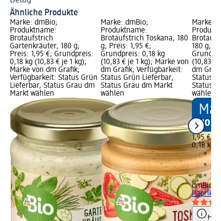
Belag
Ähnliche Produkte
Marke: dmBio;
Marke: dmBio;
Marke: 
Produktname:
Produktname:
Produkt
Brotaufstrich
Brotaufstrich Toskana, 180
Brotaufst
Gartenkräuter, 180 g;
g; Preis: 1,95 €;
180 g; Pr
Preis: 1,95 €; Grundpreis:
Grundpreis: 0,18 kg
Grundpre
0,18 kg (10,83 € je 1 kg);
(10,83 € je 1 kg); Marke von
(10,83 € 
Marke von dm Grafik;
dm Grafik; Verfügbarkeit:
dm Grafi
Verfügbarkeit: Status Grün
Status Grün Lieferbar,
Status G
Lieferbar, Status Grau dm
Status Grau dm Markt
Status G
Markt wählen
wählen
wählen
1,95 €
0,18 kg (
dmBio
Br
Paprika-C
Hinw