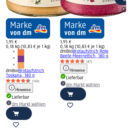
1,95 €
1,95 €
0,18 kg (10,83 € je 1 kg)
0,18 kg (10,83 € je 1 kg)
dmBio
Brotaufstrich Rote
Beete Meerrettich, 180 g
(87)
Hinweise
dmBio
Brotaufstrich
Toskana, 180 g
Lieferbar
(160)
dm Markt wählen
Hinweise
Lieferbar
dm Markt wählen