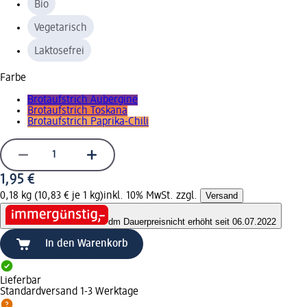
Bio
Vegetarisch
Laktosefrei
Farbe
Brotaufstrich Aubergine
Brotaufstrich Toskana
Brotaufstrich Paprika-Chili
1,95 €
0,18 kg (10,83 € je 1 kg)
inkl. 10% MwSt. zzgl.
Versand
dm Dauerpreis
nicht erhöht seit 06.07.2022
In den Warenkorb
Lieferbar
Standardversand 1-3 Werktage