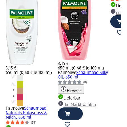
Liefe
dm Ma
3,15 €
3,15 €
650 ml (0,48 € je 100 ml)
650 ml (0,48 € je 100 ml)
Palmolive
Schaumbad Silky
Oil, 650 ml
(0)
Hinweise
Lieferbar
dm Markt wählen
Palmolive
Schaumbad
Naturals Kokosnuss &
Milch, 650 ml
(59)