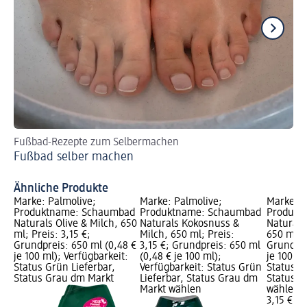
Fußbad-Rezepte zum Selbermachen
Di
Fußbad selber machen
de
Pf
Ähnliche Produkte
Marke: Palmolive;
Marke: Palmolive;
Marke: P
Produktname: Schaumbad
Produktname: Schaumbad
Produkt
Naturals Olive & Milch, 650
Naturals Kokosnuss &
Naturals
ml; Preis: 3,15 €;
Milch, 650 ml; Preis:
650 ml; P
Grundpreis: 650 ml (0,48 €
3,15 €; Grundpreis: 650 ml
Grundpre
je 100 ml); Verfügbarkeit:
(0,48 € je 100 ml);
je 100 ml
Status Grün Lieferbar,
Verfügbarkeit: Status Grün
Status G
Status Grau dm Markt
Lieferbar, Status Grau dm
Status G
Markt wählen
wählen
3,15 €