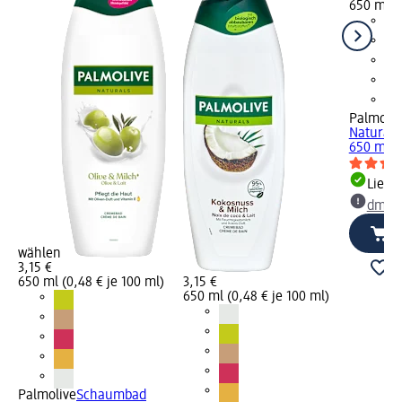
650 ml (0
Palmoliv
Naturals
650 ml
Liefe
dm Ma
wählen
3,15 €
650 ml (0,48 € je 100 ml)
3,15 €
650 ml (0,48 € je 100 ml)
Palmolive
Schaumbad