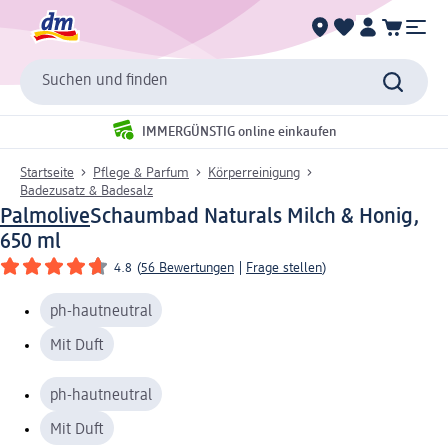
Suchen und finden
IMMERGÜNSTIG online einkaufen
Startseite
Pflege & Parfum
Körperreinigung
Badezusatz & Badesalz
Palmolive
Schaumbad Naturals Milch & Honig,
650 ml
4.8
(
56 Bewertungen
|
Frage stellen
)
ph-hautneutral
Mit Duft
ph-hautneutral
Mit Duft