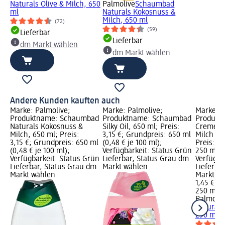
Naturals Olive & Milch, 650
Palmolive
Schaumbad
ml
Naturals Kokosnuss &
Milch, 650 ml
(72)
(59)
Lieferbar
Lieferbar
dm Markt wählen
dm Markt wählen
Andere Kunden kauften auch
Marke: Palmolive;
Marke: Palmolive;
Marke: P
Produktname: Schaumbad
Produktname: Schaumbad
Produkt
Naturals Kokosnuss &
Silky Oil, 650 ml; Preis:
Cremedu
Milch, 650 ml; Preis:
3,15 €; Grundpreis: 650 ml
Milch & 
3,15 €; Grundpreis: 650 ml
(0,48 € je 100 ml);
Preis: 1,
(0,48 € je 100 ml);
Verfügbarkeit: Status Grün
250 ml (0
Verfügbarkeit: Status Grün
Lieferbar, Status Grau dm
Verfügba
Lieferbar, Status Grau dm
Markt wählen
Lieferba
Markt wählen
Markt w
1,45 €
250 ml (0
Palmoliv
Naturals
250 ml