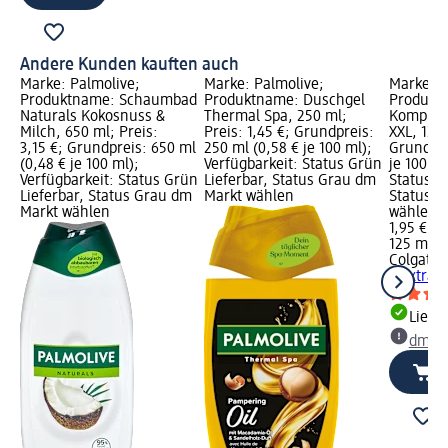
Andere Kunden kauften auch
Marke: Palmolive;
Marke: Palmolive;
Marke: C
Produktname: Schaumbad
Produktname: Duschgel
Produkt
Naturals Kokosnuss &
Thermal Spa, 250 ml;
Komplett
Milch, 650 ml; Preis:
Preis: 1,45 €; Grundpreis:
XXL, 125 
3,15 €; Grundpreis: 650 ml
250 ml (0,58 € je 100 ml);
Grundpre
(0,48 € je 100 ml);
Verfügbarkeit: Status Grün
je 100 ml
Verfügbarkeit: Status Grün
Lieferbar, Status Grau dm
Status G
Lieferbar, Status Grau dm
Markt wählen
Status G
Markt wählen
wählen
1,95 €
125 ml (1
Colgate
Z
8 Extra F
Liefe
dm Ma