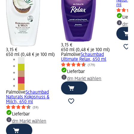
Naturals
ml
Liefe
dm Ma
3,15 €
3,15 €
650 ml (0,48 € je 100 ml)
650 ml (0,48 € je 100 ml)
Palmolive
Schaumbad
Ultimate Relax, 650 ml
(179)
Lieferbar
dm Markt wählen
Palmolive
Schaumbad
Naturals Kokosnuss &
Milch, 650 ml
(59)
Lieferbar
dm Markt wählen