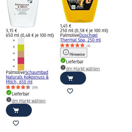
1,45 €
3,15 €
250 ml (0,58 € je 100 ml)
650 ml (0,48 € je 100 ml)
Palmolive
Duschgel
Thermal Spa, 250 ml
(4)
Hinweise
Lieferbar
dm Markt wählen
Palmolive
Schaumbad
Naturals Kokosnuss &
Milch, 650 ml
(59)
Lieferbar
dm Markt wählen