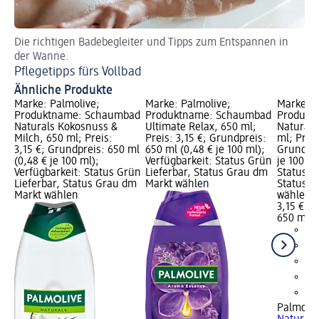
Die richtigen Badebegleiter und Tipps zum Entspannen in
Be
der Wanne.
Se
Pflegetipps fürs Vollbad
Ähnliche Produkte
Marke: Palmolive;
Marke: Palmolive;
Marke: P
Produktname: Schaumbad
Produktname: Schaumbad
Produkt
Naturals Kokosnuss &
Ultimate Relax, 650 ml;
Naturals
Milch, 650 ml; Preis:
Preis: 3,15 €; Grundpreis:
ml; Preis
3,15 €; Grundpreis: 650 ml
650 ml (0,48 € je 100 ml);
Grundpre
(0,48 € je 100 ml);
Verfügbarkeit: Status Grün
je 100 ml
Verfügbarkeit: Status Grün
Lieferbar, Status Grau dm
Status G
Lieferbar, Status Grau dm
Markt wählen
Status G
Markt wählen
wählen
3,15 €
650 ml (0
Palmoliv