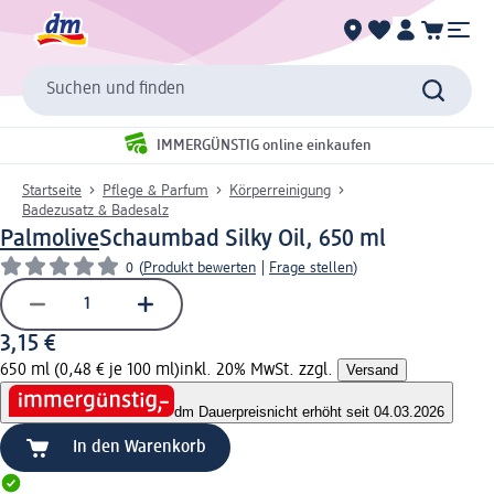
Suchen und finden
IMMERGÜNSTIG online einkaufen
Startseite
Pflege & Parfum
Körperreinigung
Badezusatz & Badesalz
Palmolive
Schaumbad Silky Oil, 650 ml
0
(
Produkt bewerten
|
Frage stellen
)
3,15 €
650 ml (0,48 € je 100 ml)
inkl. 20% MwSt. zzgl.
Versand
dm Dauerpreis
nicht erhöht seit 04.03.2026
In den Warenkorb