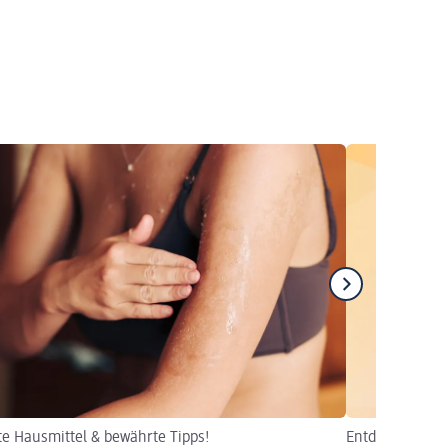
te Hausmittel & bewährte Tipps!
Entdecken Sie 