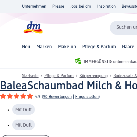
Unternehmen
Presse
Jobs bei dm
Inspiration
Bewusst
Suchen un
Neu
Marken
Make-up
Pflege & Parfum
Haare
IMMERGÜNSTIG online einka
Startseite
Pflege & Parfum
Körperreinigung
Badezusatz &
Balea
Schaumbad Milch & Ho
4.9
(
90 Bewertungen
|
Frage stellen
)
Mit Duft
Mit Duft