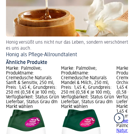
Honig versüßt uns nicht nur das Leben, sondern verschönert
Au
es uns auch.
Sc
Honig als Pflege-Allroundtalent
Ähnliche Produkte
Marke: Palmolive;
Marke: Palmolive;
Marke: P
Produktname:
Produktname:
Produkt
Cremedusche Naturals
Cremedusche Naturals
Cremedu
Sanft & Sensitiv, 250 ml;
Mandel & Milch, 250 ml;
Orchidee
Preis: 1,45 €; Grundpreis:
Preis: 1,45 €; Grundpreis:
1,45 €; 
250 ml (0,58 € je 100 ml);
250 ml (0,58 € je 100 ml);
(0,58 € j
Verfügbarkeit: Status Grün
Verfügbarkeit: Status Grün
Verfügba
Lieferbar, Status Grau dm
Lieferbar, Status Grau dm
Lieferba
Markt wählen
Markt wählen
Markt w
1,45 €
250 ml (0
+ 1 weit
Palmoliv
Naturals