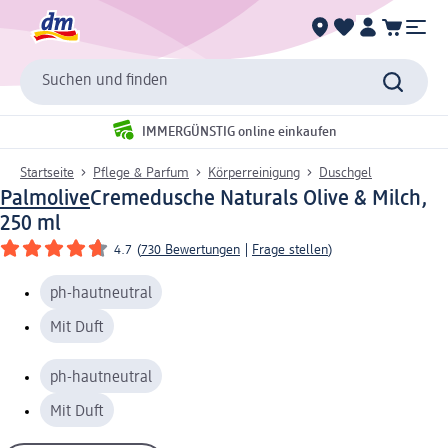
Suchen und finden
IMMERGÜNSTIG online einkaufen
Startseite
Pflege & Parfum
Körperreinigung
Duschgel
Palmolive
Cremedusche Naturals Olive & Milch,
250 ml
4.7
(
730 Bewertungen
|
Frage stellen
)
ph-hautneutral
Mit Duft
ph-hautneutral
Mit Duft