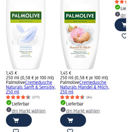
Liefe
dm Ma
1,45 €
1,45 €
250 ml (0,58 € je 100 ml)
250 ml (0,58 € je 100 ml)
Palmolive
Cremedusche
Palmolive
Cremedusche
Naturals Sanft & Sensitiv,
Naturals Mandel & Milch,
250 ml
250 ml
(377)
(84)
Lieferbar
Lieferbar
dm Markt wählen
dm Markt wählen