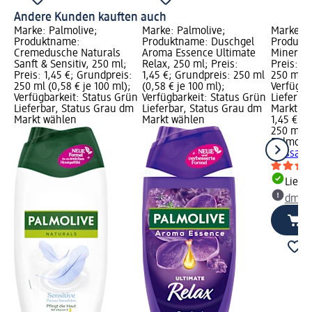
Andere Kunden kauften auch
Marke: Palmolive;
Marke: Palmolive;
Marke: P
Produktname:
Produktname: Duschgel
Produkt
Cremedusche Naturals
Aroma Essence Ultimate
Mineral 
Sanft & Sensitiv, 250 ml;
Relax, 250 ml; Preis:
Preis: 1,
Preis: 1,45 €; Grundpreis:
1,45 €; Grundpreis: 250 ml
250 ml (0
250 ml (0,58 € je 100 ml);
(0,58 € je 100 ml);
Verfügba
Verfügbarkeit: Status Grün
Verfügbarkeit: Status Grün
Lieferba
Lieferbar, Status Grau dm
Lieferbar, Status Grau dm
Markt w
Markt wählen
Markt wählen
1,45 €
250 ml (0
Palmoliv
Massage
Liefe
dm Ma