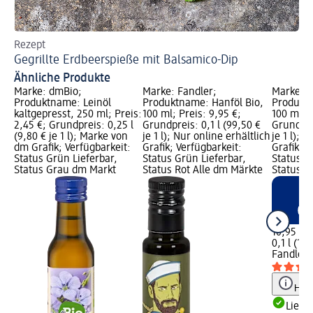
Rezept
Re
Gegrillte Erdbeerspieße mit Balsamico-Dip
Ge
Ähnliche Produkte
Marke: dmBio;
Marke: Fandler;
Marke: F
Produktname: Leinöl
Produktname: Hanföl Bio,
Produktn
kaltgepresst, 250 ml; Preis:
100 ml; Preis: 9,95 €;
100 ml; P
2,45 €; Grundpreis: 0,25 l
Grundpreis: 0,1 l (99,50 €
Grundprei
(9,80 € je 1 l); Marke von
je 1 l); Nur online erhältlich
je 1 l); 
dm Grafik; Verfügbarkeit:
Grafik; Verfügbarkeit:
Grafik; V
Status Grün Lieferbar,
Status Grün Lieferbar,
Status G
Status Grau dm Markt
Status Rot Alle dm Märkte
Status R
10,95 €
0,1 l (109
Fandler
C
Hinw
Liefe