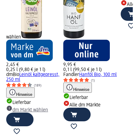
Alle 
wählen
2,45 €
9,95 €
0,25 l (9,80 € je 1 l)
0,1 l (99,50 € je 1 l)
dmBio
Leinöl kaltgepresst,
Fandler
Hanföl Bio, 100 ml
250 ml
(1)
(189)
Hinweise
Hinweise
Lieferbar
Lieferbar
Alle dm Märkte
dm Markt wählen