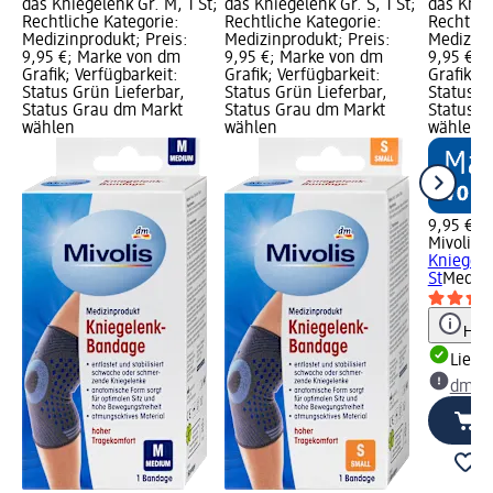
das Kniegelenk Gr. M, 1 St;
das Kniegelenk Gr. S, 1 St;
das Knieg
Rechtliche Kategorie:
Rechtliche Kategorie:
Rechtlic
Medizinprodukt; Preis:
Medizinprodukt; Preis:
Medizinp
9,95 €; Marke von dm
9,95 €; Marke von dm
9,95 €; 
Grafik; Verfügbarkeit:
Grafik; Verfügbarkeit:
Grafik; V
Status Grün Lieferbar,
Status Grün Lieferbar,
Status G
Status Grau dm Markt
Status Grau dm Markt
Status G
wählen
wählen
wählen
9,95 €
Mivolis
B
Kniegelen
St
Medizi
Hinw
Liefe
dm Ma