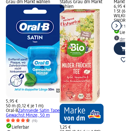
Grau dm Markt wählen
Status Grau dm Markt
Markt w
wählen
6,95 €
1 St (6,95
WILKINS
SWORD
N
Liefe
dm Ma
5,95 €
50 m (0,12 € je 1 m)
Oral-B
Zahnseide Satin Tape
Gewachst Minze, 50 m
(15)
Lieferbar
1,25 €