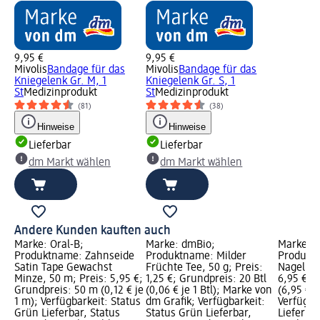
9,95 €
9,95 €
Mivolis
Bandage für das
Mivolis
Bandage für das
Kniegelenk Gr. M, 1
Kniegelenk Gr. S, 1
St
Medizinprodukt
St
Medizinprodukt
(81)
(38)
Hinweise
Hinweise
Lieferbar
Lieferbar
dm Markt wählen
dm Markt wählen
Andere Kunden kauften auch
Marke: Oral-B;
Marke: dmBio;
Marke: 
Produktname: Zahnseide
Produktname: Milder
Produkt
Satin Tape Gewachst
Früchte Tee, 50 g; Preis:
Nagelknip
Minze, 50 m; Preis: 5,95 €;
1,25 €; Grundpreis: 20 Btl
6,95 €; G
Grundpreis: 50 m (0,12 € je
(0,06 € je 1 Btl); Marke von
(6,95 € je
1 m); Verfügbarkeit: Status
dm Grafik; Verfügbarkeit:
Verfügba
Grün Lieferbar, Status
Status Grün Lieferbar,
Lieferba