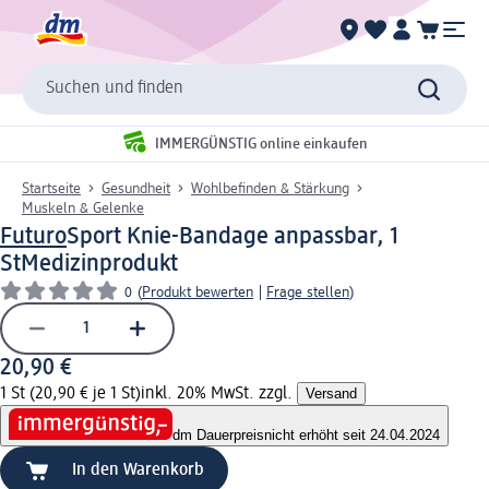
Suchen und finden
IMMERGÜNSTIG online einkaufen
Startseite
Gesundheit
Wohlbefinden & Stärkung
Muskeln & Gelenke
Futuro
Sport Knie-Bandage anpassbar, 1
St
Medizinprodukt
0
(
Produkt bewerten
|
Frage stellen
)
20,90 €
1 St (20,90 € je 1 St)
inkl. 20% MwSt. zzgl.
Versand
dm Dauerpreis
nicht erhöht seit 24.04.2024
In den Warenkorb