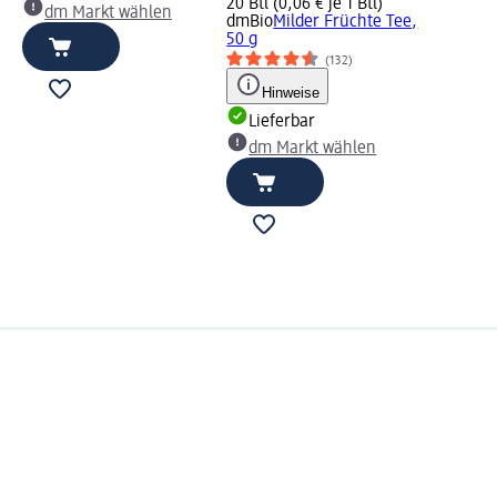
20 Btl (0,06 € je 1 Btl)
dm Markt wählen
dmBio
Milder Früchte Tee,
50 g
(132)
Hinweise
Lieferbar
dm Markt wählen