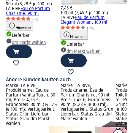
90 ml (8,28 € je 100 ml)
7,45 €
LA RIVE
Eau de Parfum
100 ml (7,45 € je 100 ml)
Charisme, 90 ml
LA RIVE
Eau de Parfum
(86)
Elegant Woman, 100 ml
Hinweise
(139)
Lieferbar
Hinweise
dm Markt wählen
Lieferbar
dm Markt wählen
Andere Kunden kauften auch
Marke: LA RIVE;
Marke: LA RIVE;
Marke: L
Produktname: Eau de
Produktname: Eau de
Produkt
Parfum Vanilla Touch, 30
Parfum Charisme, 90 ml;
Toilette 
ml; Preis: 4,25 €;
Preis: 7,45 €; Grundpreis:
ml; Preis
Grundpreis: 30 ml (14,17 €
90 ml (8,28 € je 100 ml);
Grundpre
je 100 ml); Verfügbarkeit:
Verfügbarkeit: Status Grün
je 100 ml
Status Grün Lieferbar,
Lieferbar, Status Grau dm
Status G
Status Grau dm Markt
Markt wählen
Status G
wählen
wählen
7,45 €