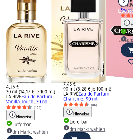
90 ml (8,
LA RIVE
E
Sweet Ve
Hinw
Liefe
dm Ma
7,45 €
4,25 €
90 ml (8,28 € je 100 ml)
30 ml (14,17 € je 100 ml)
LA RIVE
Eau de Parfum
LA RIVE
Eau de Parfum
Charisme, 90 ml
Vanilla Touch, 30 ml
(86)
(194)
Hinweise
Hinweise
Lieferbar
Lieferbar
dm Markt wählen
dm Markt wählen