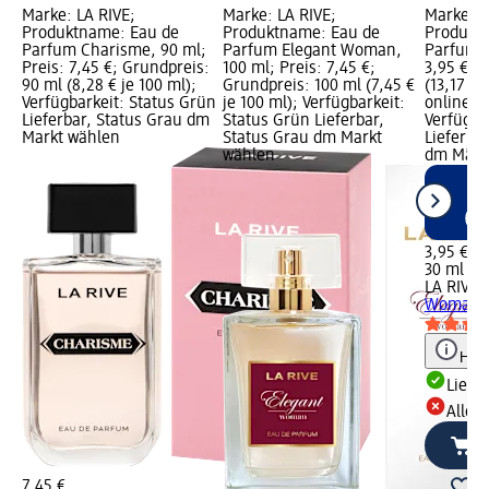
Marke: LA RIVE;
Marke: LA RIVE;
Marke: L
Produktname: Eau de
Produktname: Eau de
Produkt
Parfum Charisme, 90 ml;
Parfum Elegant Woman,
Parfum I
Preis: 7,45 €; Grundpreis:
100 ml; Preis: 7,45 €;
3,95 €; 
90 ml (8,28 € je 100 ml);
Grundpreis: 100 ml (7,45 €
(13,17 € 
Verfügbarkeit: Status Grün
je 100 ml); Verfügbarkeit:
online er
Lieferbar, Status Grau dm
Status Grün Lieferbar,
Verfügba
Markt wählen
Status Grau dm Markt
Lieferbar
wählen
dm Märk
3,95 €
30 ml (13
LA RIVE
E
Woman
Hinw
Liefe
Alle 
7,45 €