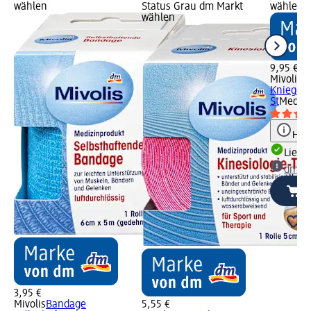
wählen
Status Grau dm Markt
wählen
wählen
9,95 €
Mivolis
B
Kniegelen
St
Medizi
Hinw
Liefe
dm Ma
3,95 €
Mivolis
Bandage
5,55 €