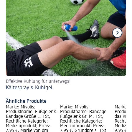
Effektive Kühlung für unterwegs!
Ei
Kältespray & Kühlgel
Re
Re
Ähnliche Produkte
Marke: Mivolis;
Marke: Mivolis;
Marke: M
Produktname: Fußgelenk-
Produktname: Bandage
Produkt
Bandage Größe L, 1 St;
Fußgelenk Gr. M, 1 St;
das Knieg
Rechtliche Kategorie:
Rechtliche Kategorie:
Rechtlic
Medizinprodukt; Preis:
Medizinprodukt; Preis:
Medizinp
7,95 €; Marke von dm
7,95 €; Grundpreis: 1 St
9,95 €; 