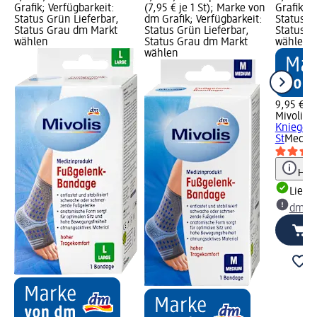
Grafik; Verfügbarkeit:
(7,95 € je 1 St); Marke von
Grafik; V
Status Grün Lieferbar,
dm Grafik; Verfügbarkeit:
Status G
Status Grau dm Markt
Status Grün Lieferbar,
Status G
wählen
Status Grau dm Markt
wählen
wählen
9,95 €
Mivolis
B
Kniegelen
St
Medizi
Hinw
Liefe
dm Ma