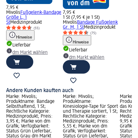
7,95 €
Mivolis
Fußgelenk-Bandage
7,95 €
Größe L, 1
1 St (7,95 € je 1 St)
St
Medizinprodukt
Mivolis
Bandage Fußgelenk
Gr. M, 1 St
Medizinprodukt
(55)
(75)
Hinweise
Hinweise
Lieferbar
Lieferbar
dm Markt wählen
dm Markt wählen
Andere Kunden kauften auch
Marke: Mivolis;
Marke: Mivolis;
Marke: M
Produktname: Bandage
Produktname:
Produkt
Selbsthaftend, 1 St;
Kinesiologie-Tape für Sport
das Knieg
Rechtliche Kategorie:
und Therapie sortiert, 1 St;
Rechtlic
Medizinprodukt; Preis:
Rechtliche Kategorie:
Medizinp
3,95 €; Marke von dm
Medizinprodukt; Preis:
9,95 €; 
Grafik; Verfügbarkeit:
5,55 €; Marke von dm
Grafik; V
Status Grün Lieferbar,
Grafik; Verfügbarkeit:
Status G
Status Grau dm Markt
Status Grün Lieferbar,
Status G