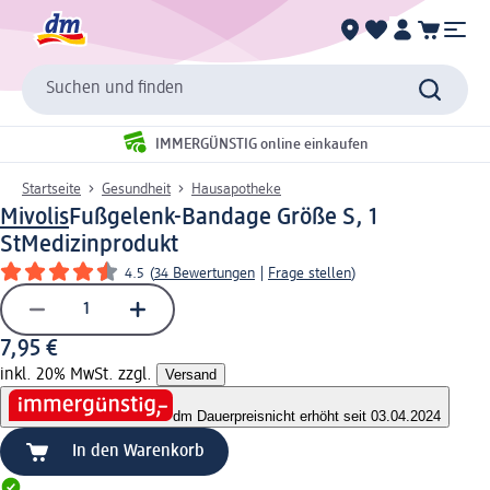
Suchen und finden
IMMERGÜNSTIG online einkaufen
Startseite
Gesundheit
Hausapotheke
Mivolis
Fußgelenk-Bandage Größe S, 1
St
Medizinprodukt
4.5
(
34 Bewertungen
|
Frage stellen
)
7,95 €
inkl. 20% MwSt. zzgl.
Versand
dm Dauerpreis
nicht erhöht seit 03.04.2024
In den Warenkorb