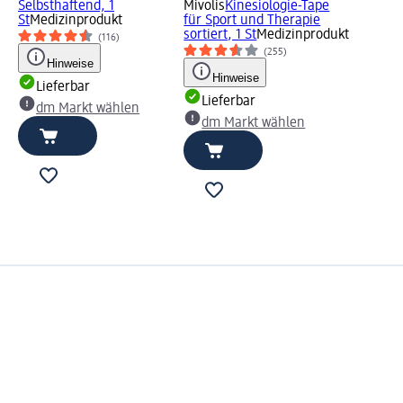
Selbsthaftend, 1
Mivolis
Kinesiologie-Tape
St
Medizinprodukt
für Sport und Therapie
sortiert, 1 St
Medizinprodukt
(116)
(255)
Hinweise
Hinweise
Lieferbar
Lieferbar
dm Markt wählen
dm Markt wählen