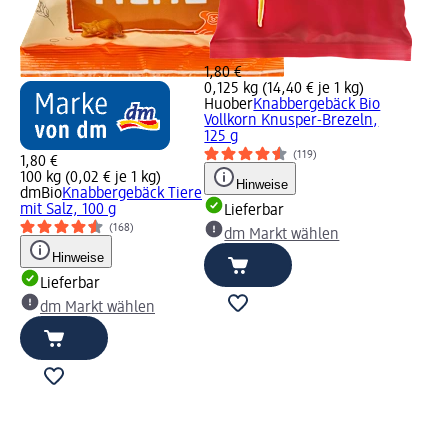
1,80 €
0,125 kg (14,40 € je 1 kg)
Huober
Knabbergebäck Bio
Vollkorn Knusper-Brezeln,
125 g
(119)
1,80 €
100 kg (0,02 € je 1 kg)
Hinweise
dmBio
Knabbergebäck Tiere
mit Salz, 100 g
Lieferbar
(168)
dm Markt wählen
Hinweise
Lieferbar
dm Markt wählen