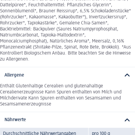
Dattelpüree*, Feuchthaltemittel: Pflanzliches Glycerin*,
Sonnenblumenöl*, Brauner Reissirup*, 6,5% Schokoladenstücke*
(Rohrzucker*, Kakaomasse*, Kakaobutter*), Invertzuckersirup*,
Rohrzucker*, Tapiokastärke*, Gemalene Chia-Samen*,
Backtriebmittel: Backpulver (Saures Natriumpyrophosphat,
Natriumbicarbonat, Tapioka-Maltodextrin*,
Monocalciumphosphat), Natürliches Aroma*, Meersalz, 0,16%
Pflanzenextrakt (Shiitake-Pilze, Spinat, Rote Bete, Brokkoli). *Aus
Kontrolliert Biologischem Anbau. Bitte beachten Sie die Hinweise
zu Allergenen.
Allergene
Enthält Glutenhaltige Cerealien und glutenahaltige
Cerealienerzeugnisse Kann Spuren enthalten von Milch und
Milchderivate Kann Spuren enthalten von Sesamsamen und
Sesamsamenerzeugnisse
Nährwerte
Durchschnittliche Nährwertangaben
pro 100 g