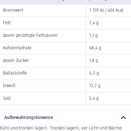
Brennwert
1 705 kJ / 404 kcal
Fett
7,4 g
davon gesättigte Fettsäuren
1,3 g
Kohlenhydrate
68,4 g
davon Zucker
1,8 g
Ballaststoffe
4,5 g
Eiweiß
13,7 g
Salz
3,4 g
Aufbewahrungshinweise
Kühl und trocken lagern. Trocken lagern, vor Licht und Wärme