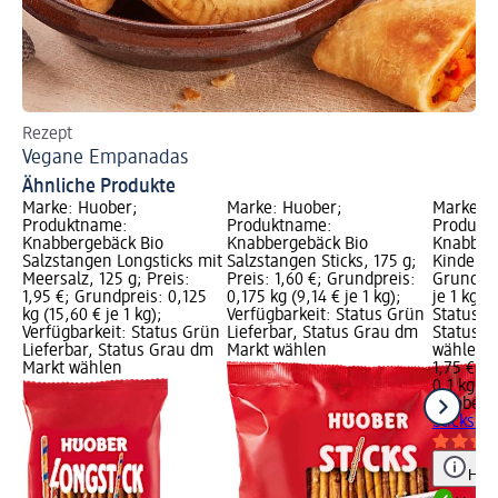
Rezept
Re
Vegane Empanadas
Ve
Ähnliche Produkte
Marke: Huober;
Marke: Huober;
Marke: 
Produktname:
Produktname:
Produkt
Knabbergebäck Bio
Knabbergebäck Bio
Knabberg
Salzstangen Longsticks mit
Salzstangen Sticks, 175 g;
Kinder, 1
Meersalz, 125 g; Preis:
Preis: 1,60 €; Grundpreis:
Grundprei
1,95 €; Grundpreis: 0,125
0,175 kg (9,14 € je 1 kg);
je 1 kg);
kg (15,60 € je 1 kg);
Verfügbarkeit: Status Grün
Status G
Verfügbarkeit: Status Grün
Lieferbar, Status Grau dm
Status G
Lieferbar, Status Grau dm
Markt wählen
wählen
Markt wählen
1,75 €
0,1 kg (1
Huober
K
Sticks Ki
Hinw