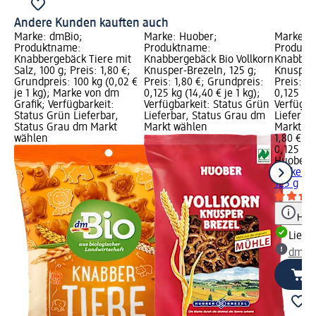
Andere Kunden kauften auch
Marke: dmBio;
Marke: Huober;
Marke: 
Produktname:
Produktname:
Produkt
Knabbergebäck Tiere mit
Knabbergebäck Bio Vollkorn
Knabberg
Salz, 100 g; Preis: 1,80 €;
Knusper-Brezeln, 125 g;
Knusper-
Grundpreis: 100 kg (0,02 €
Preis: 1,80 €; Grundpreis:
Preis: 1,
je 1 kg); Marke von dm
0,125 kg (14,40 € je 1 kg);
0,125 kg 
Grafik; Verfügbarkeit:
Verfügbarkeit: Status Grün
Verfügba
Status Grün Lieferbar,
Lieferbar, Status Grau dm
Lieferba
Status Grau dm Markt
Markt wählen
Markt w
wählen
1,80 €
0,125 kg 
Huober
K
Dinkel K
125 g
Hinw
Liefe
dm Ma