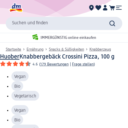
Suchen und finden
IMMERGÜNSTIG online einkaufen
Startseite
Ernährung
Snacks & Süßigkeiten
Knabberzeug
Huober
Knabbergebäck Crossini Pizza, 100 g
4.6
(
179 Bewertungen
|
Frage stellen
)
Vegan
Bio
Vegetarisch
Vegan
Bio