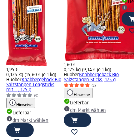
Liefe
dm Ma
1,60 €
1,95 €
0,175 kg (9,14 € je 1 kg)
0,125 kg (15,60 € je 1 kg)
Huober
Knabbergebäck Bio
Huober
Knabbergebäck Bio
Salzstangen Sticks, 175 g
Salzstangen Longsticks
(2)
mit..., 125 g
Hinweise
(0)
Lieferbar
Hinweise
dm Markt wählen
Lieferbar
dm Markt wählen