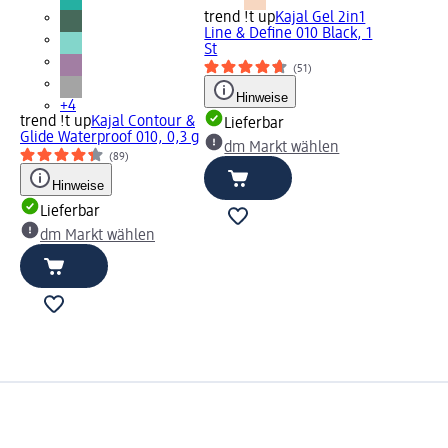
trend !t up
Kajal Gel 2in1
Line & Define 010 Black, 1
St
(51)
Hinweise
+4
trend !t up
Kajal Contour &
Lieferbar
Glide Waterproof 010, 0,3 g
dm Markt wählen
(89)
Hinweise
Lieferbar
dm Markt wählen