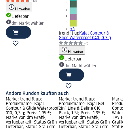
(53)
Hinweise
Lieferbar
dm Markt wählen
+4
trend !t up
Kajal Contour &
Glide Waterproof 040, 0,3 g
(0)
Hinweise
Lieferbar
dm Markt wählen
Andere Kunden kauften auch
Marke: trend !t up;
Marke: trend !t up;
Marke: t
Produktname: Kajal
Produktname: Kajal Gel
Produktn
Contour & Glide Waterproof
2in1 Line & Define 010
Contour 
010, 0,3 g; Preis: 1,95 €;
Black, 1 St; Preis: 1,95 €;
Waterproo
Marke von dm Grafik;
Marke von dm Grafik;
1,95 €; 
Verfügbarkeit: Status Grün
Verfügbarkeit: Status Grün
Grafik; V
Lieferbar, Status Grau dm
Lieferbar, Status Grau dm
Status G