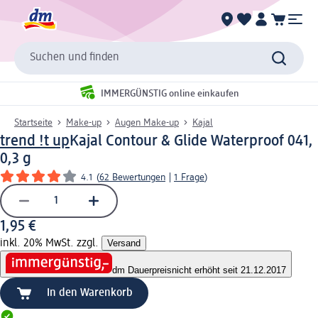
Suchen und finden
IMMERGÜNSTIG online einkaufen
Startseite
Make-up
Augen Make-up
Kajal
trend !t up
Kajal Contour & Glide Waterproof 041,
0,3 g
4.1
(
62 Bewertungen
|
1 Frage
)
1,95 €
inkl. 20% MwSt. zzgl.
Versand
dm Dauerpreis
nicht erhöht seit 21.12.2017
In den Warenkorb