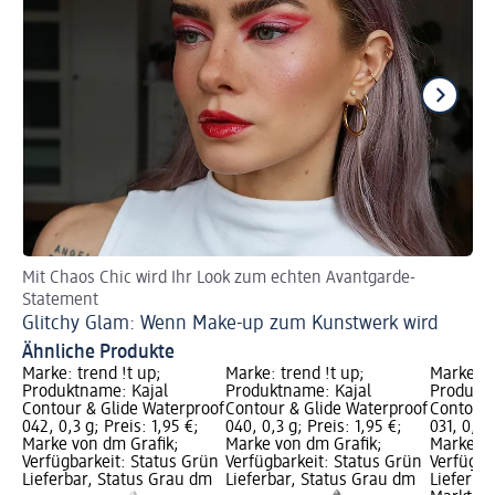
Mit Chaos Chic wird Ihr Look zum echten Avantgarde-
So
Statement
Do
Glitchy Glam: Wenn Make-up zum Kunstwerk wird
Ähnliche Produkte
Marke: trend !t up;
Marke: trend !t up;
Marke: t
Produktname: Kajal
Produktname: Kajal
Produktn
Contour & Glide Waterproof
Contour & Glide Waterproof
Contour 
042, 0,3 g; Preis: 1,95 €;
040, 0,3 g; Preis: 1,95 €;
031, 0,3 
Marke von dm Grafik;
Marke von dm Grafik;
Marke vo
Verfügbarkeit: Status Grün
Verfügbarkeit: Status Grün
Verfügba
Lieferbar, Status Grau dm
Lieferbar, Status Grau dm
Lieferba