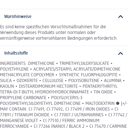
Warnhinweise
Es sind keine spezifischen Vorsichtsmaßnahmen für die
Verwendung dieses Produkts unter normalen oder
vernünftigerweise vorhersehbaren Bedingungen erforderlich.
Inhaltsstoffe
INGREDIENTS: DIMETHICONE • TRIMETHYLSILOXYSILICATE •
POLYETHYLENE • ACRYLATES/STEARYL ACRYLATE/DIMETHICONE
METHACRYLATE COPOLYMER • SYNTHETIC FLUORPHLOGOPITE •
SILICA • OZOKERITE • CELLULOSE • POLYISOBUTENE • ALUMINA •
KAOLIN • DISTEARDIMONIUM HECTORITE • PENTAERYTHRITYL
TETRA-DI-T-BUTYL HYDROXYHYDROCINNAMATE • TIN OXIDE •
PROPYLENE CARBONATE • POLYGLYCERYL-3
POLYDIMETHYLSILOXYETHYL DIMETHICONE • MALTODEXTRIN ● [+/-
MAY CONTAIN: CI 77491, CI 77492, CI 77499 / IRON OXIDES • CI
77891 / TITANIUM DIOXIDE • CI 77007 / ULTRAMARINES • CI 77742 /
MANGANESE VIOLET • CI 77510 / FERRIC AMMONIUM
FERROCYANIDE • CI 77266 [NANO] / BLACK 2 • CI 75470 / CARMINE