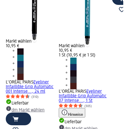
Markt wählen
10,95 €
Markt wählen
10,95 €
1 St (10,95 € je 1 St)
L'ORÉAL PARiS
Eyeliner
Infaillible Grip Automatic
001 Intense..., 24 ml
L'ORÉAL PARiS
Eyeliner
Infaillible Grip Automatic
(310)
07 Intense..., 1 St
Lieferbar
(305)
dm Markt wählen
Hinweise
Lieferbar