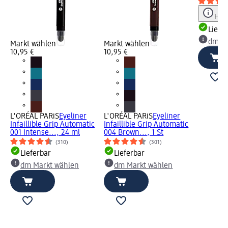
Hinw
Liefe
dm Ma
Markt wählen
Markt wählen
10,95 €
10,95 €
L'ORÉAL PARiS
Eyeliner
L'ORÉAL PARiS
Eyeliner
Infaillible Grip Automatic
Infaillible Grip Automatic
001 Intense..., 24 ml
004 Brown..., 1 St
(310)
(301)
Lieferbar
Lieferbar
dm Markt wählen
dm Markt wählen