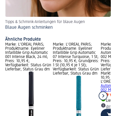
Tipps & Schmink-Anleitungen für blaue Augen
So
Blaue Augen schminken
Li
Ähnliche Produkte
Marke: L'ORÉAL PARiS;
Marke: L'ORÉAL PARiS;
Marke: L
Produktname: Eyeliner
Produktname: Eyeliner
Produktn
Infaillible Grip Automatic
Infaillible Grip Automatic
Automatic
001 Intense Black, 24 ml;
07 Intense Turquoise, 1 St;
002 Matte
Preis: 10,95 €;
Preis: 10,95 €; Grundpreis:
Preis: 10
Verfügbarkeit: Status Grün
1 St (10,95 € je 1 St);
Verfügba
Lieferbar, Status Grau dm
Verfügbarkeit: Status Grün
Lieferba
Lieferbar, Status Grau dm
Markt w
10,95 €
L'ORÉAL 
Automatic
002 Matte
Liefe
dm Ma