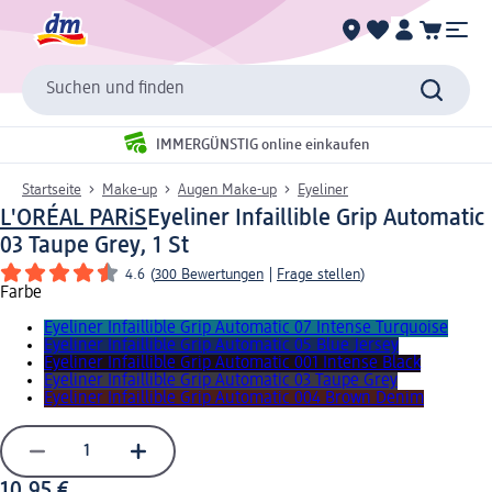
Suchen und finden
IMMERGÜNSTIG online einkaufen
Startseite
Make-up
Augen Make-up
Eyeliner
L'ORÉAL PARiS
Eyeliner Infaillible Grip Automatic
03 Taupe Grey, 1 St
4.6
(
300 Bewertungen
|
Frage stellen
)
Farbe
Eyeliner Infaillible Grip Automatic 07 Intense Turquoise
Eyeliner Infaillible Grip Automatic 05 Blue Jersey
Eyeliner Infaillible Grip Automatic 001 Intense Black
Eyeliner Infaillible Grip Automatic 03 Taupe Grey
Eyeliner Infaillible Grip Automatic 004 Brown Denim
10,95 €