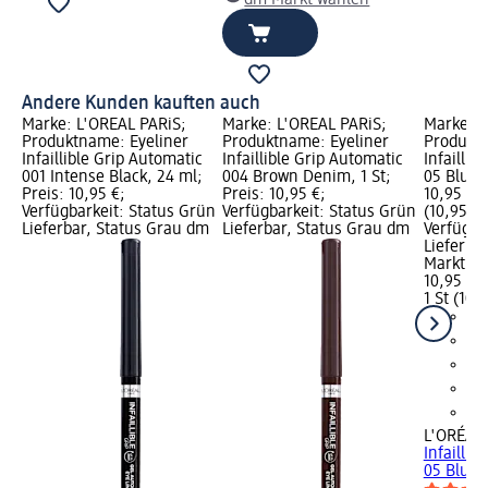
dm Markt wählen
Andere Kunden kauften auch
Marke: L'ORÉAL PARiS;
Marke: L'ORÉAL PARiS;
Marke: L
Produktname: Eyeliner
Produktname: Eyeliner
Produktn
Infaillible Grip Automatic
Infaillible Grip Automatic
Infaillib
001 Intense Black, 24 ml;
004 Brown Denim, 1 St;
05 Blue J
Preis: 10,95 €;
Preis: 10,95 €;
10,95 €; 
Verfügbarkeit: Status Grün
Verfügbarkeit: Status Grün
(10,95 € j
Lieferbar, Status Grau dm
Lieferbar, Status Grau dm
Verfügba
Lieferba
Markt w
10,95 €
1 St (10,9
L'ORÉAL 
Infaillib
05 Blue J