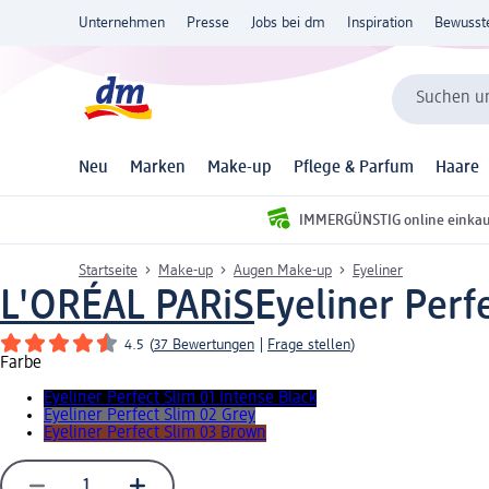
Unternehmen
Presse
Jobs bei dm
Inspiration
Bewusst
Suchen un
Neu
Marken
Make-up
Pflege & Parfum
Haare
IMMERGÜNSTIG online einka
Startseite
Make-up
Augen Make-up
Eyeliner
L'ORÉAL PARiS
Eyeliner Perfe
4.5
(
37 Bewertungen
|
Frage stellen
)
Farbe
Eyeliner Perfect Slim 01 Intense Black
Eyeliner Perfect Slim 02 Grey
Eyeliner Perfect Slim 03 Brown