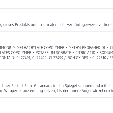
g dieses Produkts unter normalen oder vernünftigerweise vorhers
/AMMONIUM METHACRYLATE COPOLYMER • METHYLPROPANEDIOL • CE
ATES COPOLYMER • POTASSIUM SORBATE • CITRIC ACID • SODIUM
AIN: CI 77491, CI 77492, CI 77499 / IRON OXIDES • CI 77510 / 
per Liner Perfect Slim. Geradeaus in den Spiegel schauen und mit 
m Wimpernkranz entlang setzen, bis der innere Augenwinkel erreich