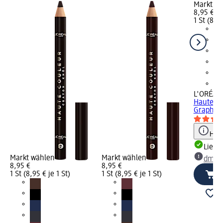
Markt w
8,95 €
1 St (8,95
L'ORÉAL 
Haute Co
Graphite 
Hinw
Liefe
Markt wählen
Markt wählen
dm Ma
8,95 €
8,95 €
1 St (8,95 € je 1 St)
1 St (8,95 € je 1 St)