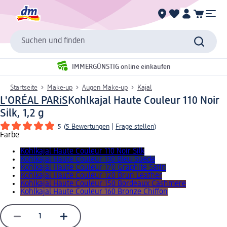
Suchen und finden
IMMERGÜNSTIG online einkaufen
Startseite
Make-up
Augen Make-up
Kajal
L'ORÉAL PARiS
Kohlkajal Haute Couleur 110 Noir
Silk, 1,2 g
5
(
5 Bewertungen
|
Frage stellen
)
Farbe
Kohlkajal Haute Couleur 110 Noir Silk
Kohlkajal Haute Couleur 130 Bleu Suede
Kohlkajal Haute Couleur 170 Graphite Satin
Kohlkajal Haute Couleur 120 Brun Leather
Kohlkajal Haute Couleur 150 Bordeaux Cashmere
Kohlkajal Haute Couleur 160 Bronze Chiffon