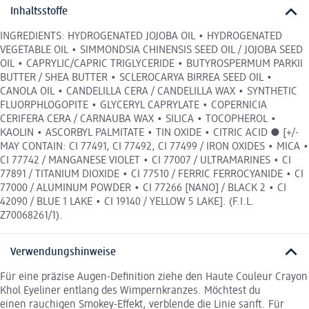
Inhaltsstoffe
INGREDIENTS: HYDROGENATED JOJOBA OIL • HYDROGENATED
VEGETABLE OIL • SIMMONDSIA CHINENSIS SEED OIL / JOJOBA SEED
OIL • CAPRYLIC/CAPRIC TRIGLYCERIDE • BUTYROSPERMUM PARKII
BUTTER / SHEA BUTTER • SCLEROCARYA BIRREA SEED OIL •
CANOLA OIL • CANDELILLA CERA / CANDELILLA WAX • SYNTHETIC
FLUORPHLOGOPITE • GLYCERYL CAPRYLATE • COPERNICIA
CERIFERA CERA / CARNAUBA WAX • SILICA • TOCOPHEROL •
KAOLIN • ASCORBYL PALMITATE • TIN OXIDE • CITRIC ACID ● [+/-
MAY CONTAIN: CI 77491, CI 77492, CI 77499 / IRON OXIDES • MICA •
CI 77742 / MANGANESE VIOLET • CI 77007 / ULTRAMARINES • CI
77891 / TITANIUM DIOXIDE • CI 77510 / FERRIC FERROCYANIDE • CI
77000 / ALUMINUM POWDER • CI 77266 [NANO] / BLACK 2 • CI
42090 / BLUE 1 LAKE • CI 19140 / YELLOW 5 LAKE]. (F.I.L.
Z70068261/1).
Verwendungshinweise
Für eine präzise Augen-Definition ziehe den Haute Couleur Crayon
Khol Eyeliner entlang des Wimpernkranzes. Möchtest du
einen rauchigen Smokey-Effekt, verblende die Linie sanft. Für