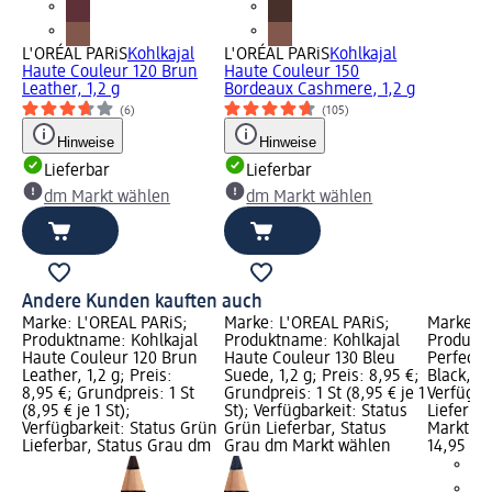
L'ORÉAL PARiS
Kohlkajal
L'ORÉAL PARiS
Kohlkajal
Haute Couleur 120 Brun
Haute Couleur 150
Leather, 1,2 g
Bordeaux Cashmere, 1,2 g
(6)
(105)
Hinweise
Hinweise
Lieferbar
Lieferbar
dm Markt wählen
dm Markt wählen
Andere Kunden kauften auch
Marke: L'ORÉAL PARiS;
Marke: L'ORÉAL PARiS;
Marke: L
Produktname: Kohlkajal
Produktname: Kohlkajal
Produktn
Haute Couleur 120 Brun
Haute Couleur 130 Bleu
Perfect 
Leather, 1,2 g; Preis:
Suede, 1,2 g; Preis: 8,95 €;
Black, 1,
8,95 €; Grundpreis: 1 St
Grundpreis: 1 St (8,95 € je 1
Verfügba
(8,95 € je 1 St);
St); Verfügbarkeit: Status
Lieferba
Verfügbarkeit: Status Grün
Grün Lieferbar, Status
Markt w
Lieferbar, Status Grau dm
Grau dm Markt wählen
14,95 €