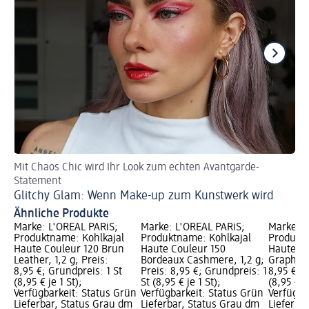
Mit Chaos Chic wird Ihr Look zum echten Avantgarde-
So
Statement
Si
Glitchy Glam: Wenn Make-up zum Kunstwerk wird
Ähnliche Produkte
Marke: L'ORÉAL PARiS;
Marke: L'ORÉAL PARiS;
Marke: L
Produktname: Kohlkajal
Produktname: Kohlkajal
Produktn
Haute Couleur 120 Brun
Haute Couleur 150
Haute Co
Leather, 1,2 g; Preis:
Bordeaux Cashmere, 1,2 g;
Graphite 
8,95 €; Grundpreis: 1 St
Preis: 8,95 €; Grundpreis: 1
8,95 €; G
(8,95 € je 1 St);
St (8,95 € je 1 St);
(8,95 € je
Verfügbarkeit: Status Grün
Verfügbarkeit: Status Grün
Verfügba
Lieferbar, Status Grau dm
Lieferbar, Status Grau dm
Lieferba