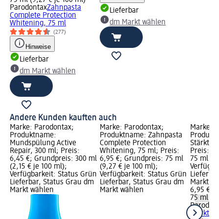
Parodontax
Zahnpasta
Lieferbar
Complete Protection
dm Markt wählen
Whitening, 75 ml
(277)
Hinweise
Lieferbar
dm Markt wählen
Andere Kunden kauften auch
Marke: Parodontax;
Marke: Parodontax;
Marke: P
Produktname:
Produktname: Zahnpasta
Produkt
Mundspülung Active
Complete Protection
Stärkt & 
Repair, 300 ml; Preis:
Whitening, 75 ml; Preis:
Preis: 6
6,45 €; Grundpreis: 300 ml
6,95 €; Grundpreis: 75 ml
75 ml (9,
(2,15 € je 100 ml);
(9,27 € je 100 ml);
Verfügba
Verfügbarkeit: Status Grün
Verfügbarkeit: Status Grün
Lieferba
Lieferbar, Status Grau dm
Lieferbar, Status Grau dm
Markt w
Markt wählen
Markt wählen
6,95 €
75 ml (9,
Parodon
Stärkt &