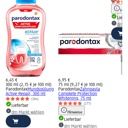
Hinw
Liefe
dm Ma
6,45 €
6,95 €
300 ml (2,15 € je 100 ml)
75 ml (9,27 € je 100 ml)
Parodontax
Mundspülung
Parodontax
Zahnpasta
Active Repair, 300 ml
Complete Protection
Whitening, 75 ml
(284)
(277)
Lieferbar
Hinweise
dm Markt wählen
Lieferbar
dm Markt wählen