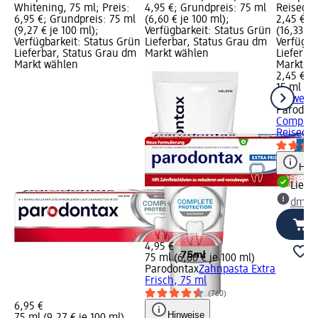
Whitening, 75 ml; Preis:
4,95 €; Grundpreis: 75 ml
Reisegrö
6,95 €; Grundpreis: 75 ml
(6,60 € je 100 ml);
2,45 €; 
(9,27 € je 100 ml);
Verfügbarkeit: Status Grün
(16,33 € 
Verfügbarkeit: Status Grün
Lieferbar, Status Grau dm
Verfügba
Lieferbar, Status Grau dm
Markt wählen
Lieferba
Markt wählen
Markt w
2,45 €
15 ml (16
+ 1 weit
Parodon
Complete
Reisegrö
Hinw
Liefe
dm Ma
4,95 €
75 ml (6,60 € je 100 ml)
Parodontax
Zahnpasta Extra
Frisch, 75 ml
(760)
6,95 €
Hinweise
75 ml (9,27 € je 100 ml)