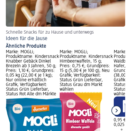
Schnelle Snacks für zu Hause und unterwegs
Tr
Ideen für die Jause
5 
Ähnliche Produkte
Marke: MOGLi;
Marke: MOGLi;
Marke: 
Produktname: Kindersnack
Produktname: Kindersnack
Produktn
Knabber Gebäck Dinkel
Himbeerwaffeln, 15 g;
Waldbeer
Brezeln ab 3 Jahren, 50 g;
Preis: 0,75 €; Grundpreis:
Hafer, 25
Preis: 1,10 €; Grundpreis:
15 g (5,00 € je 100 g); Neu
Grundpre
0,05 kg (22,00 € je 1 kg);
Grafik; Verfügbarkeit:
(38,00 € 
Nur online erhältlich
Status Grün Lieferbar,
Grafik; V
Grafik; Verfügbarkeit:
Status Grau dm Markt
Status G
Status Grün Lieferbar,
wählen
Status G
Status Rot Alle dm Märkte
wählen
0,95 €
0,025 kg 