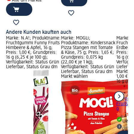
Alle dm Märkte
Andere Kunden kauften auch
Marke: N.A!; Produktname:
Marke: MOGLi;
Marke: N
Fruchtgummi Funny Fruits
Produktname: Kindersnack
Fruchtg
Himbeere & Apfel, 16 g;
Pizza Stangen mit Tomate
Erdbeere 
Preis: 1,00 €; Grundpreis:
& Käse, 75 g; Preis: 1,65 €;
Preis: 1,
16 g (6,25 € je 100 g);
Grundpreis: 0,075 kg
16 g (6,2
Verfügbarkeit: Status Grün
(22,00 € je 1 kg);
Verfügba
Lieferbar, Status Grau dm
Verfügbarkeit: Status Grün
Lieferba
Lieferbar, Status Grau dm
Markt w
Markt wählen
1,00 €
16 g (6,2
N.A!
Fru
Fruits Er
g
Liefe
dm Ma