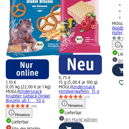
MOGLi
Mü
Waldbeer
Hafer, 2
Hinw
Liefe
dm Ma
0,75 €
1,10 €
15 g (5,00 € je 100 g)
0,05 kg (22,00 € je 1 kg)
MOGLi
Kindersnack
MOGLi
Kindersnack
Himbeerwaffeln, 15 g
Knabber Gebäck Dinkel
(27)
Brezeln ab 3..., 50 g
Hinweise
(93)
Lieferbar
Hinweise
dm Markt wählen
Lieferbar