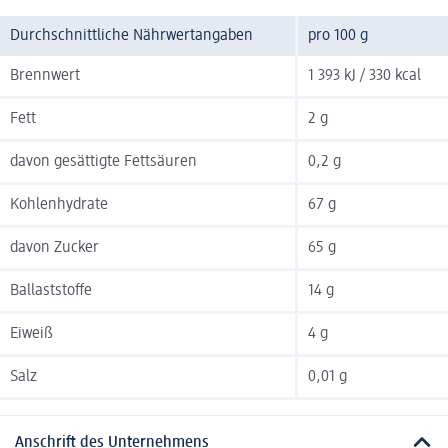
Durchschnittliche Nährwertangaben
pro 100 g
Brennwert
1 393 kJ / 330 kcal
Fett
2 g
davon gesättigte Fettsäuren
0,2 g
Kohlenhydrate
67 g
davon Zucker
65 g
Ballaststoffe
14 g
Eiweiß
4 g
Salz
0,01 g
Anschrift des Unternehmens