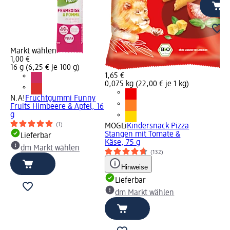
Markt wählen
1,00 €
16 g (6,25 € je 100 g)
1,65 €
0,075 kg (22,00 € je 1 kg)
N.A!
Fruchtgummi Funny
Fruits Himbeere & Apfel, 16
g
(1)
MOGLi
Kindersnack Pizza
Stangen mit Tomate &
Lieferbar
Käse, 75 g
dm Markt wählen
(132)
Hinweise
Lieferbar
dm Markt wählen