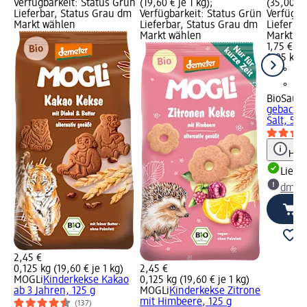
Verfügbarkeit: Status Grün
(19,60 € je 1 kg);
(35,00 € 
Lieferbar, Status Grau dm
Verfügbarkeit: Status Grün
Verfügba
Markt wählen
Lieferbar, Status Grau dm
Lieferba
Markt wählen
Markt w
1,75 €
0,05 kg (
BioSaur
gebacken
Salt, 50 
Hinw
Liefe
dm Ma
2,45 €
0,125 kg (19,60 € je 1 kg)
2,45 €
MOGLi
Kinderkekse Kakao
0,125 kg (19,60 € je 1 kg)
ab 3 Jahren, 125 g
MOGLi
Kinderkekse Zitrone
mit Himbeere, 125 g
(137)