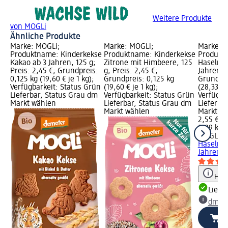
Weitere Produkte
von MOGLi
Ähnliche Produkte
Marke: MOGLi;
Marke: MOGLi;
Marke: 
Produktname: Kinderkekse
Produktname: Kinderkekse
Produkt
Kakao ab 3 Jahren, 125 g;
Zitrone mit Himbeere, 125
Haselnus
Preis: 2,45 €; Grundpreis:
g; Preis: 2,45 €;
Jahren, 9
0,125 kg (19,60 € je 1 kg);
Grundpreis: 0,125 kg
Grundpre
Verfügbarkeit: Status Grün
(19,60 € je 1 kg);
(28,33 € 
Lieferbar, Status Grau dm
Verfügbarkeit: Status Grün
Verfügba
Markt wählen
Lieferbar, Status Grau dm
Lieferba
Markt wählen
Markt w
2,55 €
0,09 kg (
MOGLi
Ki
Haselnus
Jahren, 
Hinw
Liefe
dm Ma