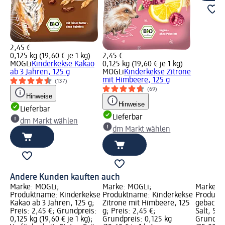
2,45 €
0,125 kg (19,60 € je 1 kg)
2,45 €
MOGLi
Kinderkekse Kakao
0,125 kg (19,60 € je 1 kg)
ab 3 Jahren, 125 g
MOGLi
Kinderkekse Zitrone
mit Himbeere, 125 g
(137)
(69)
Hinweise
Hinweise
Lieferbar
Lieferbar
dm Markt wählen
dm Markt wählen
Andere Kunden kauften auch
Marke: MOGLi;
Marke: MOGLi;
Marke: B
Produktname: Kinderkekse
Produktname: Kinderkekse
Produkt
Kakao ab 3 Jahren, 125 g;
Zitrone mit Himbeere, 125
gebacken
Preis: 2,45 €; Grundpreis:
g; Preis: 2,45 €;
Salt, 50 
0,125 kg (19,60 € je 1 kg);
Grundpreis: 0,125 kg
Grundpre