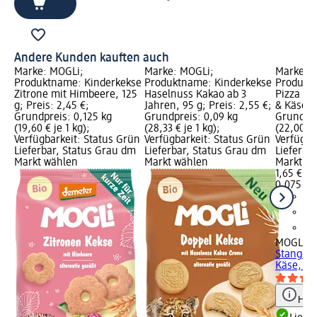
Andere Kunden kauften auch
Marke: MOGLi;
Marke: MOGLi;
Marke: 
Produktname: Kinderkekse
Produktname: Kinderkekse
Produkt
Zitrone mit Himbeere, 125
Haselnuss Kakao ab 3
Pizza St
g; Preis: 2,45 €;
Jahren, 95 g; Preis: 2,55 €;
& Käse, 7
Grundpreis: 0,125 kg
Grundpreis: 0,09 kg
Grundpre
(19,60 € je 1 kg);
(28,33 € je 1 kg);
(22,00 € 
Verfügbarkeit: Status Grün
Verfügbarkeit: Status Grün
Verfügba
Lieferbar, Status Grau dm
Lieferbar, Status Grau dm
Lieferba
Markt wählen
Markt wählen
Markt w
1,65 €
0,075 kg 
MOGLi
Ki
Stangen 
Käse, 75
Hinw