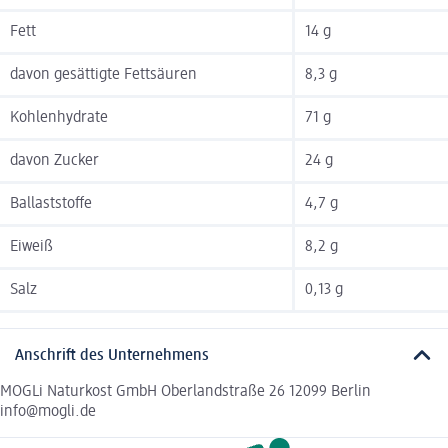
Fett
14 g
davon gesättigte Fettsäuren
8,3 g
Kohlenhydrate
71 g
davon Zucker
24 g
Ballaststoffe
4,7 g
Eiweiß
8,2 g
Salz
0,13 g
Anschrift des Unternehmens
MOGLi Naturkost GmbH Oberlandstraße 26 12099 Berlin
info@mogli.de