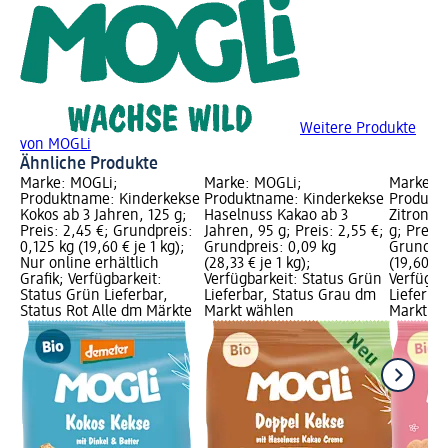
Weitere Produkte
von MOGLi
Ähnliche Produkte
Marke: MOGLi;
Marke: MOGLi;
Marke: 
Produktname: Kinderkekse
Produktname: Kinderkekse
Produkt
Kokos ab 3 Jahren, 125 g;
Haselnuss Kakao ab 3
Zitrone 
Preis: 2,45 €; Grundpreis:
Jahren, 95 g; Preis: 2,55 €;
g; Preis:
0,125 kg (19,60 € je 1 kg);
Grundpreis: 0,09 kg
Grundpre
Nur online erhältlich
(28,33 € je 1 kg);
(19,60 € 
Grafik; Verfügbarkeit:
Verfügbarkeit: Status Grün
Verfügba
Status Grün Lieferbar,
Lieferbar, Status Grau dm
Lieferba
Status Rot Alle dm Märkte
Markt wählen
Markt w