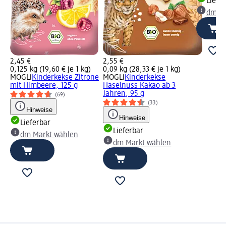
Liefe
dm Ma
2,45 €
2,55 €
0,125 kg (19,60 € je 1 kg)
0,09 kg (28,33 € je 1 kg)
MOGLi
Kinderkekse Zitrone
MOGLi
Kinderkekse
mit Himbeere, 125 g
Haselnuss Kakao ab 3
Jahren, 95 g
(69)
(33)
Hinweise
Hinweise
Lieferbar
Lieferbar
dm Markt wählen
dm Markt wählen