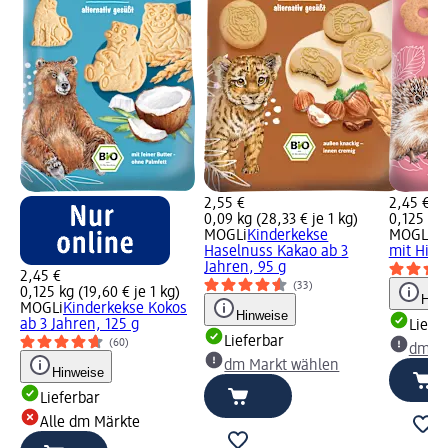
2,55 €
2,45 €
0,09 kg (28,33 € je 1 kg)
0,125 kg 
MOGLi
Kinderkekse
MOGLi
Ki
Haselnuss Kakao ab 3
mit Himb
Jahren, 95 g
2,45 €
(33)
0,125 kg (19,60 € je 1 kg)
Hinw
MOGLi
Kinderkekse Kokos
Hinweise
ab 3 Jahren, 125 g
Liefe
Lieferbar
(60)
dm Ma
dm Markt wählen
Hinweise
Lieferbar
Alle dm Märkte