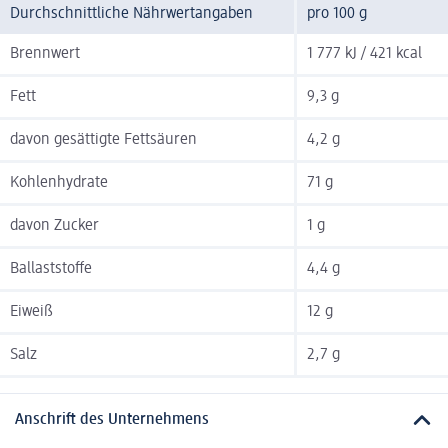
Durchschnittliche Nährwertangaben
pro 100 g
Brennwert
1 777 kJ / 421 kcal
Fett
9,3 g
davon gesättigte Fettsäuren
4,2 g
Kohlenhydrate
71 g
davon Zucker
1 g
Ballaststoffe
4,4 g
Eiweiß
12 g
Salz
2,7 g
Anschrift des Unternehmens