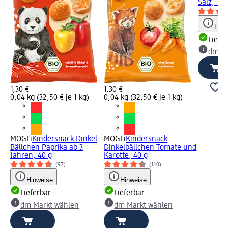
Salz, 125
Hinw
Liefe
dm Ma
1,30 €
1,30 €
0,04 kg (32,50 € je 1 kg)
0,04 kg (32,50 € je 1 kg)
MOGLi
Kindersnack Dinkel
MOGLi
Kindersnack
Bällchen Paprika ab 3
Dinkelbällchen Tomate und
Jahren, 40 g
Karotte, 40 g
(97)
(110)
Hinweise
Hinweise
Lieferbar
Lieferbar
dm Markt wählen
dm Markt wählen