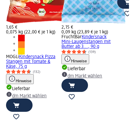
1,65 €
2,15 €
0,075 kg (22,00 € je 1 kg)
0,09 kg (23,89 € je 1 kg)
FruchtBar
Kindersnack
Mini-Laugenstangen mit
Butter ab 3..., 90 g
(139)
MOGLi
Kindersnack Pizza
Hinweise
Stangen mit Tomate &
Käse, 75 g
Lieferbar
(132)
dm Markt wählen
Hinweise
Lieferbar
dm Markt wählen