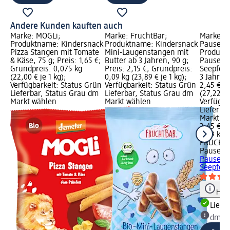
Andere Kunden kauften auch
Marke: MOGLi;
Marke: FruchtBar;
Marke: 
Produktname: Kindersnack
Produktname: Kindersnack
Pausenf
Pizza Stangen mit Tomate
Mini-Laugenstangen mit
Produkt
& Käse, 75 g; Preis: 1,65 €;
Butter ab 3 Jahren, 90 g;
Pausenf
Grundpreis: 0,075 kg
Preis: 2,15 €; Grundpreis:
Seepferd
(22,00 € je 1 kg);
0,09 kg (23,89 € je 1 kg);
3 Jahren,
Verfügbarkeit: Status Grün
Verfügbarkeit: Status Grün
2,45 €; 
Lieferbar, Status Grau dm
Lieferbar, Status Grau dm
(27,22 € 
Markt wählen
Markt wählen
Verfügba
Lieferba
Markt w
2,45 €
0,09 kg (
FRUCHT
Pausenf
Pausenf
Seepferd
Hinw
Liefe
dm Ma