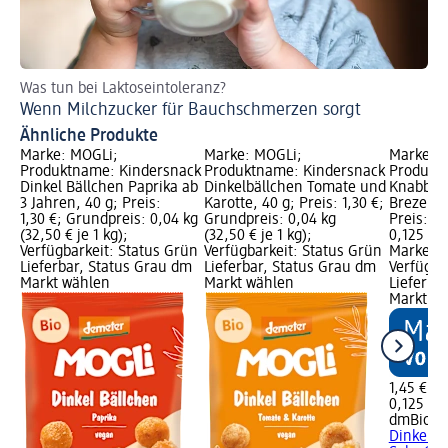
Was tun bei Laktoseintoleranz?
Sc
Wenn Milchzucker für Bauchschmerzen sorgt
Id
Ähnliche Produkte
Marke: MOGLi;
Marke: MOGLi;
Marke: 
Produktname: Kindersnack
Produktname: Kindersnack
Produkt
Dinkel Bällchen Paprika ab
Dinkelbällchen Tomate und
Knabberg
3 Jahren, 40 g; Preis:
Karotte, 40 g; Preis: 1,30 €;
Brezeln 
1,30 €; Grundpreis: 0,04 kg
Grundpreis: 0,04 kg
Preis: 1,
(32,50 € je 1 kg);
(32,50 € je 1 kg);
0,125 kg 
Verfügbarkeit: Status Grün
Verfügbarkeit: Status Grün
Marke vo
Lieferbar, Status Grau dm
Lieferbar, Status Grau dm
Verfügba
Markt wählen
Markt wählen
Lieferba
Markt w
1,45 €
0,125 kg 
dmBio
Kn
Dinkel M