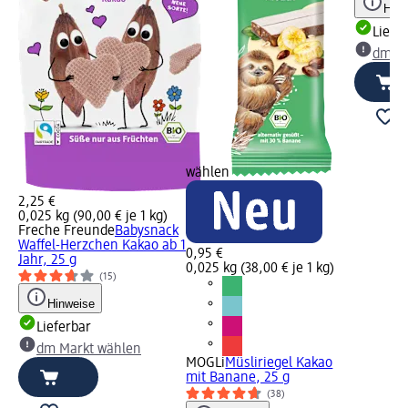
Hinw
Liefe
dm Ma
wählen
2,25 €
0,025 kg (90,00 € je 1 kg)
Freche Freunde
Babysnack
Waffel-Herzchen Kakao ab 1
0,95 €
Jahr, 25 g
0,025 kg (38,00 € je 1 kg)
(15)
Hinweise
Lieferbar
dm Markt wählen
MOGLi
Müsliriegel Kakao
mit Banane, 25 g
(38)