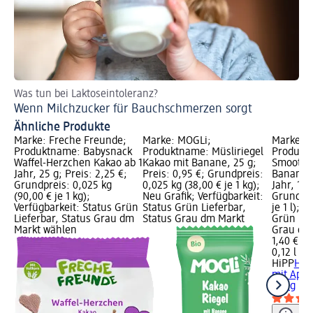
Was tun bei Laktoseintoleranz?
Sc
Wenn Milchzucker für Bauchschmerzen sorgt
Id
Ähnliche Produkte
Marke: Freche Freunde;
Marke: MOGLi;
Marke: H
Produktname: Babysnack
Produktname: Müsliriegel
Produktn
Waffel-Herzchen Kakao ab 1
Kakao mit Banane, 25 g;
Smoothie
Jahr, 25 g; Preis: 2,25 €;
Preis: 0,95 €; Grundpreis:
Banane u
Grundpreis: 0,025 kg
0,025 kg (38,00 € je 1 kg);
Jahr, 120
(90,00 € je 1 kg);
Neu Grafik; Verfügbarkeit:
Grundprei
Verfügbarkeit: Status Grün
Status Grün Lieferbar,
je 1 l); 
Lieferbar, Status Grau dm
Status Grau dm Markt
Grün Lie
Markt wählen
Grau dm
1,40 €
0,12 l (11
HiPP
Haf
mit Apfe
120 g