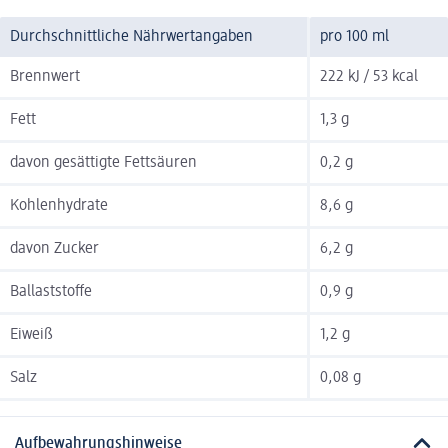
Durchschnittliche Nährwertangaben
pro 100 ml
Brennwert
222 kJ / 53 kcal
Fett
1,3 g
davon gesättigte Fettsäuren
0,2 g
Kohlenhydrate
8,6 g
davon Zucker
6,2 g
Ballaststoffe
0,9 g
Eiweiß
1,2 g
Salz
0,08 g
Aufbewahrungshinweise