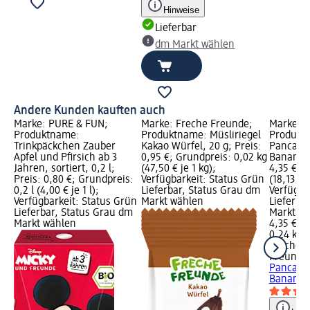
Hinweise
Lieferbar
dm Markt wählen
Andere Kunden kauften auch
Marke: PURE & FUN;
Marke: Freche Freunde;
Marke: F
Produktname:
Produktname: Müsliriegel
Produkt
Trinkpäckchen Zauber
Kakao Würfel, 20 g; Preis:
Pancakes
Apfel und Pfirsich ab 3
0,95 €; Grundpreis: 0,02 kg
Banane, 
Jahren, sortiert, 0,2 l;
(47,50 € je 1 kg);
4,35 €; 
Preis: 0,80 €; Grundpreis:
Verfügbarkeit: Status Grün
(18,13 € j
0,2 l (4,00 € je 1 l);
Lieferbar, Status Grau dm
Verfügba
Verfügbarkeit: Status Grün
Markt wählen
Lieferba
Lieferbar, Status Grau dm
Markt w
Markt wählen
4,35 €
0,24 kg (
Freche
Freunde
Pancakes
Banane, 