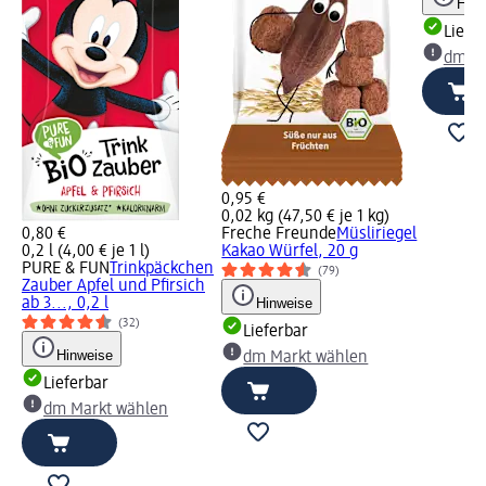
Hinw
Liefe
dm Ma
0,95 €
0,02 kg (47,50 € je 1 kg)
0,80 €
Freche Freunde
Müsliriegel
0,2 l (4,00 € je 1 l)
Kakao Würfel, 20 g
PURE & FUN
Trinkpäckchen
(79)
Zauber Apfel und Pfirsich
ab 3..., 0,2 l
Hinweise
(32)
Lieferbar
Hinweise
dm Markt wählen
Lieferbar
dm Markt wählen