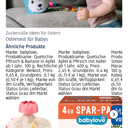
Zuckersüße Ideen für Ostern
Au
Osternest für Babys
Fi
Ähnliche Produkte
Marke: babylove;
Marke: babylove;
Marke: b
Produktname: Quetschie
Produktname: Quetschie
Produkt
Pfirsich & Banane in Apfel
Apfel & Pfirsich mit Hafer
Smoothi
ab 1 Jahr, 100 g; Rechtliche
ab 1 Jahr, 400 g; Preis:
Maracuja 
Kategorie: Beikost; Preis:
2,45 €; Grundpreis: 0,4 kg
100 g; R
0,65 €; Grundpreis: 0,1 kg
(6,13 € je 1 kg); Marke von
Kategorie
(6,50 € je 1 kg); Marke von
dm Grafik; Verfügbarkeit:
0,65 €; 
dm Grafik; Verfügbarkeit:
Status Grün Lieferbar,
(6,50 € j
Status Grün Lieferbar,
Status Grau dm Markt
dm Grafi
Status Grau dm Markt
wählen
Status G
wählen
Status G
wählen