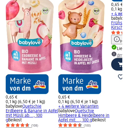
0,65 €
0,1 kg (6
+ 4 weit
babylove
Frühstü
Kirsche i
Hinw
Liefe
dm Ma
0,65 €
0,65 €
0,1 kg (6,50 € je 1 kg)
0,1 kg (6,50 € je 1 kg)
babylove
Quetschie
+ 4 weitere Varianten
Erdbeere & Banane in Apfel
babylove
Quetschie
mit Müsli ab..., 100
Himbeere & Heidelbeere in
g
Beikost
Apfel mit..., 100 g
Beikost
(108)
(100)