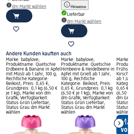
dm Markt wählen
Hinweise
Lieferbar
dm Markt wählen
Andere Kunden kauften auch
Marke: babylove;
Marke: babylove;
Marke: b
Produktname: Quetschie
Produktname: Quetschie
Produkt
Erdbeere & Banane in Apfel
Himbeere & Heidelbeere in
Frühstü
mit Müsli ab 1 Jahr, 100 g;
Apfel mit Grieß ab 1 Jahr,
Kirsche i
Rechtliche Kategorie:
100 g; Rechtliche
ab 1 Jahr
Beikost; Preis: 0,65 €;
Kategorie: Beikost; Preis:
Kategorie
Grundpreis: 0,1 kg (6,50 €
0,65 €; Grundpreis: 0,1 kg
0,65 €; 
je 1 kg); Marke von dm
(6,50 € je 1 kg); Marke von
(6,50 € j
Grafik; Verfügbarkeit:
dm Grafik; Verfügbarkeit:
dm Grafi
Status Grün Lieferbar,
Status Grün Lieferbar,
Status G
Status Grau dm Markt
Status Grau dm Markt
Status G
wählen
wählen
wählen