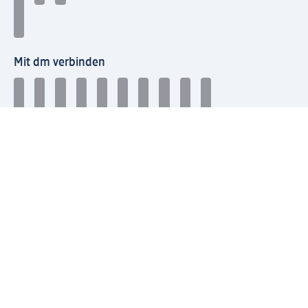
Mit dm verbinden
dm Newsletter: Keine Infos mehr verpassen
Jetzt zum dm Newsletter anmelden
Mein dm-App herunterladen