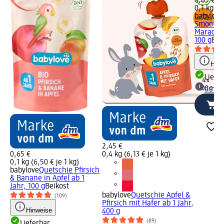
0,65 €
0,1 kg (6
babylove
Smoothi
Maracuja 
100 g
Bei
Hinw
Liefe
dm Ma
2,45 €
0,65 €
0,4 kg (6,13 € je 1 kg)
0,1 kg (6,50 € je 1 kg)
babylove
Quetschie Pfirsich
& Banane in Apfel ab 1
Jahr, 100 g
Beikost
babylove
Quetschie Apfel &
(109)
Pfirsich mit Hafer ab 1 Jahr,
Hinweise
400 g
(89)
Lieferbar