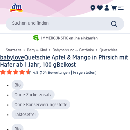
Suchen und finden
IMMERGÜNSTIG online einkaufen
Startseite
Baby & Kind
Babynahrung & Getränke
Quetschies
babylove
Quetschie Apfel & Mango in Pfirsich mit
Hafer ab 1 Jahr, 100 g
Beikost
4.8
(
104 Bewertungen
|
Frage stellen
)
Bio
Ohne Zuckerzusatz
Ohne Konservierungsstoffe
Laktosefrei
Bio