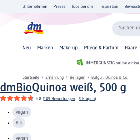
Unternehmen
Presse
Jobs bei dm
Inspiration
Bewusst
Suchen un
Neu
Marken
Make-up
Pflege & Parfum
Haare
IMMERGÜNSTIG online einka
Startseite
Ernährung
Beilagen
Bulgur, Quinoa & Co.
dmBio
Quinoa weiß, 500 g
4.8
(
109 Bewertungen
|
5 Fragen
)
Vegan
Bio
Vegan