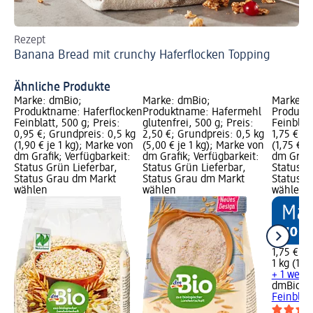
Rezept
Re
Banana Bread mit crunchy Haferflocken Topping
Ve
Ähnliche Produkte
Marke: dmBio;
Marke: dmBio;
Marke: 
Produktname: Haferflocken
Produktname: Hafermehl
Produktn
Feinblatt, 500 g; Preis:
glutenfrei, 500 g; Preis:
Feinblatt
0,95 €; Grundpreis: 0,5 kg
2,50 €; Grundpreis: 0,5 kg
1,75 €; G
(1,90 € je 1 kg); Marke von
(5,00 € je 1 kg); Marke von
(1,75 € j
dm Grafik; Verfügbarkeit:
dm Grafik; Verfügbarkeit:
dm Grafi
Status Grün Lieferbar,
Status Grün Lieferbar,
Status G
Status Grau dm Markt
Status Grau dm Markt
Status G
wählen
wählen
wählen
1,75 €
1 kg (1,75
+ 1 weit
dmBio
Ha
Feinblatt