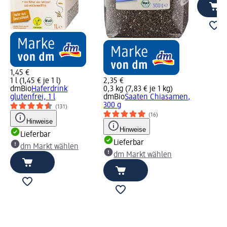
1,45 €
1 l (1,45 € je 1 l)
2,35 €
dmBio
Haferdrink
0,3 kg (7,83 € je 1 kg)
glutenfrei, 1 l
dmBio
Saaten Chiasamen,
300 g
(131)
(16)
Hinweise
Hinweise
Lieferbar
Lieferbar
dm Markt wählen
dm Markt wählen