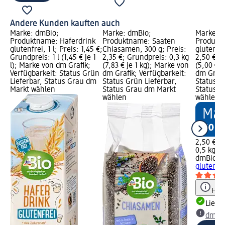
Andere Kunden kauften auch
Marke: dmBio;
Marke: dmBio;
Marke: 
Produktname: Haferdrink
Produktname: Saaten
Produkt
glutenfrei, 1 l; Preis: 1,45 €;
Chiasamen, 300 g; Preis:
glutenfre
Grundpreis: 1 l (1,45 € je 1
2,35 €; Grundpreis: 0,3 kg
2,50 €; 
l); Marke von dm Grafik;
(7,83 € je 1 kg); Marke von
(5,00 € j
Verfügbarkeit: Status Grün
dm Grafik; Verfügbarkeit:
dm Grafi
Lieferbar, Status Grau dm
Status Grün Lieferbar,
Status G
Markt wählen
Status Grau dm Markt
Status G
wählen
wählen
2,50 €
0,5 kg (5
dmBio
Ha
glutenfre
Hinw
Liefe
dm Ma