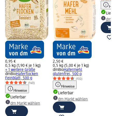
Hinw
Liefe
dm Ma
0,95 €
2,50 €
0,5 kg (1,90 € je 1 kg)
0,5 kg (5,00 € je 1 kg)
+ 1 weitere Größe
dmBio
Hafermehl
dmBio
Haferflocken
glutenfrei, 500 g
Feinblatt, 500 g
(132)
(143)
Hinweise
Hinweise
Lieferbar
Lieferbar
dm Markt wählen
dm Markt wählen