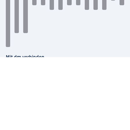
Mit dm verbinden
dm Newsletter: Keine Infos mehr verpassen
Jetzt zum dm Newsletter anmelden