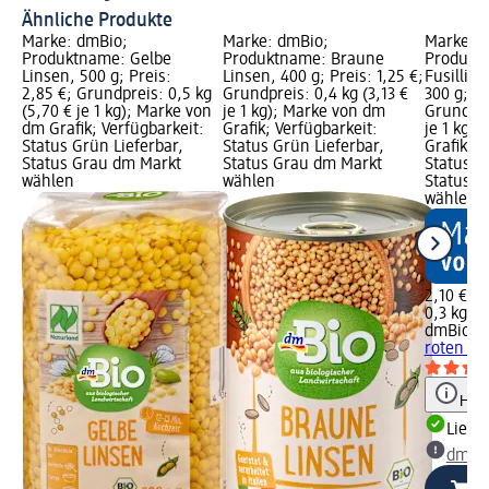
Ähnliche Produkte
Marke: dmBio;
Marke: dmBio;
Marke: 
Produktname: Gelbe
Produktname: Braune
Produkt
Linsen, 500 g; Preis:
Linsen, 400 g; Preis: 1,25 €;
Fusilli a
2,85 €; Grundpreis: 0,5 kg
Grundpreis: 0,4 kg (3,13 €
300 g; Pr
(5,70 € je 1 kg); Marke von
je 1 kg); Marke von dm
Grundpre
dm Grafik; Verfügbarkeit:
Grafik; Verfügbarkeit:
je 1 kg)
Status Grün Lieferbar,
Status Grün Lieferbar,
Grafik; V
Status Grau dm Markt
Status Grau dm Markt
Status G
wählen
wählen
Status G
wählen
2,10 €
0,3 kg (7
dmBio
Nu
roten Li
Hinw
Liefe
dm Ma