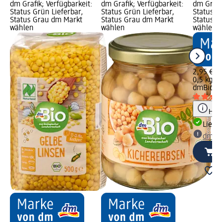
dm Grafik; Verfügbarkeit:
dm Grafik; Verfügbarkeit:
dm Grafi
Status Grün Lieferbar,
Status Grün Lieferbar,
Status G
Status Grau dm Markt
Status Grau dm Markt
Status G
wählen
wählen
wählen
2,95 €
0,5 kg (5
dmBio
Be
Hinw
Liefe
dm Ma