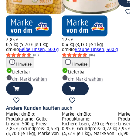
2,85 €
1,25 €
0,5 kg (5,70 € je 1 kg)
0,4 kg (3,13 € je 1 kg)
dmBio
Gelbe Linsen, 500 g
dmBio
Braune Linsen, 400 g
(81)
(86)
Hinweise
Hinweise
Lieferbar
Lieferbar
dm Markt wählen
dm Markt wählen
Andere Kunden kauften auch
Marke: dmBio;
Marke: dmBio;
Marke: 
Produktname: Gelbe
Produktname:
Produkt
Linsen, 500 g; Preis:
Kichererbsen, 220 g; Preis:
Linsen, 5
2,85 €; Grundpreis: 0,5 kg
0,95 €; Grundpreis: 0,22 kg
2,95 €; 
(5,70 € je 1 kg); Marke von
(4,32 € je 1 kg); Marke von
(5,90 € j