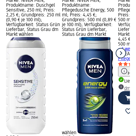
Marke: NIVEA MEN;
Marke: NIVEA MEN;
Marke: 
Produktname: Duschgel
Produktname:
Produkt
Sensitive, 250 ml; Preis:
Pflegedusche Energy, 500
Pflegedu
2,25 €; Grundpreis: 250 ml
ml; Preis: 4,45 €;
Preis: 4
(0,90 € je 100 ml);
Grundpreis: 500 ml (0,89 €
500 ml (0
Verfügbarkeit: Status Grün
je 100 ml); Verfügbarkeit:
Verfügba
Lieferbar, Status Grau dm
Status Grün Lieferbar,
Lieferba
Markt wählen
Status Grau dm Markt
Markt w
4,45 €
500 ml (0
+ 1 weit
NIVEA M
Pflegedu
Hinw
Liefe
dm Ma
wählen