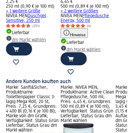
2,25 €
4,45 €
250 ml (0,90 € je 100 ml)
500 ml (0,89 € je 100 ml)
+ 1 weitere Größe
+ 2 weitere Größen
NIVEA MEN
Duschgel
NIVEA MEN
Pflegedusche
Sensitive, 250 ml
Energy, 500 ml
(251)
(4)
Lieferbar
Hinweise
dm Markt wählen
Lieferbar
dm Markt wählen
Andere Kunden kauften auch
Marke: Sanft&Sicher;
Marke: NIVEA MEN;
Marke: S
Produktname:
Produktname: Active Clean
Produkt
Toilettenpapier Classic 3-
Pflegedusche, 500 ml;
Mega Rol
lagig Mega Roll, 20 St;
Preis: 4,45 €; Grundpreis:
lagig sor
Preis: 7,25 €; Grundpreis:
500 ml (0,89 € je 100 ml);
3,45 €; 
4 400 Bl (0,16 € je 100 Bl);
Verfügbarkeit: Status Grün
(1,15 € j
Marke von dm Grafik;
Lieferbar, Status Grau dm
Auflage 
Verfügbarkeit: Status Grün
Markt wählen
dm Grafi
Lieferbar, Status Grau dm
Status G
Markt wählen
Status G