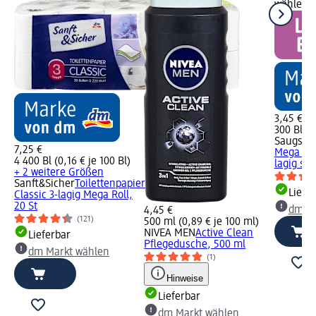
wählen
3,45 €
300 Bl (1
Saugstar
7,25 €
Mega Rol
4 400 Bl (0,16 € je 100 Bl)
lagig sort
+ 2 weitere Größen
Sanft&Sicher
Toilettenpapier
Liefe
Classic 3-lagig Mega Roll,
20 St
dm Ma
4,45 €
(121)
500 ml (0,89 € je 100 ml)
NIVEA MEN
Active Clean
Lieferbar
Pflegedusche, 500 ml
dm Markt wählen
(1)
Hinweise
Lieferbar
dm Markt wählen