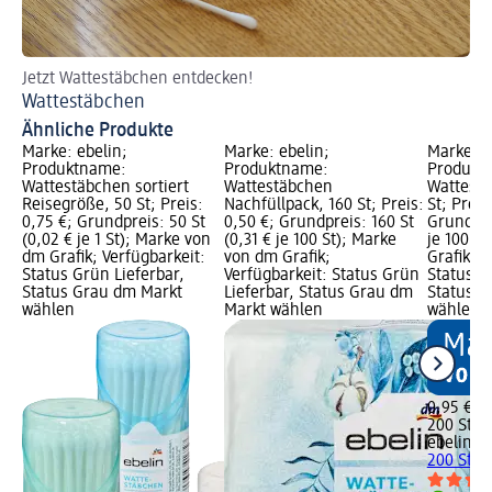
Jetzt Wattestäbchen entdecken!
Je
Wattestäbchen
Wa
Ähnliche Produkte
Marke: ebelin;
Marke: ebelin;
Marke: e
Produktname:
Produktname:
Produkt
Wattestäbchen sortiert
Wattestäbchen
Wattestä
Reisegröße, 50 St; Preis:
Nachfüllpack, 160 St; Preis:
St; Preis
0,75 €; Grundpreis: 50 St
0,50 €; Grundpreis: 160 St
Grundpre
(0,02 € je 1 St); Marke von
(0,31 € je 100 St); Marke
je 100 S
dm Grafik; Verfügbarkeit:
von dm Grafik;
Grafik; V
Status Grün Lieferbar,
Verfügbarkeit: Status Grün
Status G
Status Grau dm Markt
Lieferbar, Status Grau dm
Status G
wählen
Markt wählen
wählen
0,95 €
200 St (0
ebelin
Wa
200 St