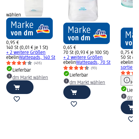
wählen
0,95 €
140 St (0,01 € je 1 St)
0,65 €
+ 2 weitere Größen
70 St (0,93 € je 100 St)
0,75 €
ebelin
Wattepads, 140 St
+ 2 weitere Größen
50 St (0,
ebelin
Wattepads, 70 St
ebelin
Wa
(435)
sortiert 
(93)
Lieferbar
Lieferbar
dm Markt wählen
Hinw
dm Markt wählen
Liefe
dm Ma