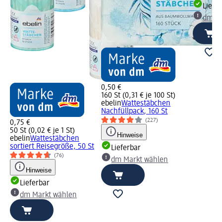
Liefe
dm Ma
0,50 €
160 St (0,31 € je 100 St)
ebelin
Wattestäbchen
Nachfüllpack, 160 St
(227)
0,75 €
50 St (0,02 € je 1 St)
Hinweise
ebelin
Wattestäbchen
sortiert Reisegröße, 50 St
Lieferbar
(76)
dm Markt wählen
Hinweise
Lieferbar
dm Markt wählen