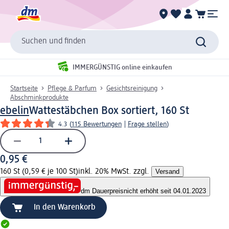
Suchen und finden
IMMERGÜNSTIG online einkaufen
Startseite
Pflege & Parfum
Gesichtsreinigung
Abschminkprodukte
ebelin
Wattestäbchen Box sortiert, 160 St
4.3
(
115 Bewertungen
|
Frage stellen
)
0,95 €
160 St (0,59 € je 100 St)
inkl. 20% MwSt. zzgl.
Versand
dm Dauerpreis
nicht erhöht seit 04.01.2023
In den Warenkorb