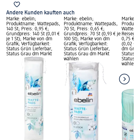
Andere Kunden kauften auch
Marke: ebelin;
Marke: ebelin;
Marke: e
Produktname: Wattepads,
Produktname: Wattepads,
Produkt
140 St; Preis: 0,95 €;
70 St; Preis: 0,65 €;
Wattestä
Grundpreis: 140 St (0,01 €
Grundpreis: 70 St (0,93 € je
Reisegrö
je 1 St); Marke von dm
100 St); Marke von dm
0,75 €; 
Grafik; Verfügbarkeit:
Grafik; Verfügbarkeit:
(0,02 € j
Status Grün Lieferbar,
Status Grün Lieferbar,
dm Grafi
Status Grau dm Markt
Status Grau dm Markt
Status G
wählen
Status G
wählen