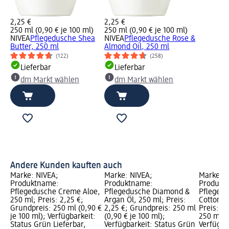
2,25 €
2,25 €
250 ml (0,90 € je 100 ml)
250 ml (0,90 € je 100 ml)
NIVEA
Pflegedusche Shea
NIVEA
Pflegedusche Rose &
Butter, 250 ml
Almond Oil, 250 ml
(122)
(258)
Lieferbar
Lieferbar
dm Markt wählen
dm Markt wählen
Andere Kunden kauften auch
Marke: NIVEA;
Marke: NIVEA;
Marke: N
Produktname:
Produktname:
Produkt
Pflegedusche Creme Aloe,
Pflegedusche Diamond &
Pfleged
250 ml; Preis: 2,25 €;
Argan Öl, 250 ml; Preis:
Cottonse
Grundpreis: 250 ml (0,90 €
2,25 €; Grundpreis: 250 ml
Preis: 2
je 100 ml); Verfügbarkeit:
(0,90 € je 100 ml);
250 ml (0
Status Grün Lieferbar,
Verfügbarkeit: Status Grün
Verfügba