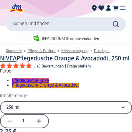
Suchen und finden
IMMERGÜNSTIG online einkaufen
Startseite
Pflege & Parfum
Körperreinigung
Duschgel
NIVEA
Pflegedusche Orange & Avocadoöl, 250 ml
5
(
6 Bewertungen
|
Frage stellen
)
Farbe
Pflegedusche Rose
Pflegedusche Orange & Avocadoöl
Inhaltsmenge
2,25 €