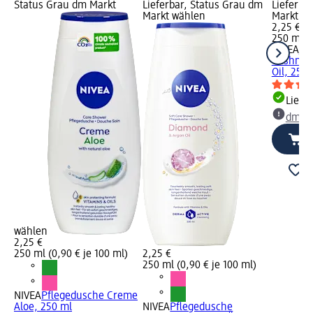
Status Grau dm Markt
Lieferbar, Status Grau dm
Lieferba
Markt wählen
Markt w
2,25 €
250 ml (0
NIVEA
Pf
Cashmer
Oil, 250 
Liefe
dm Ma
wählen
2,25 €
250 ml (0,90 € je 100 ml)
2,25 €
250 ml (0,90 € je 100 ml)
NIVEA
Pflegedusche Creme
Aloe, 250 ml
NIVEA
Pflegedusche