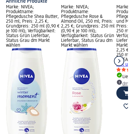
Ähnliche Produkte
Marke: NIVEA;
Marke: NIVEA;
Marke: N
Produktname:
Produktname:
Produkt
Pflegedusche Shea Butter,
Pflegedusche Rose &
Pflegedu
250 ml; Preis: 2,25 €;
Almond Oil, 250 ml; Preis:
und Mand
Grundpreis: 250 ml (0,90 €
2,25 €; Grundpreis: 250 ml
Preis: 2
je 100 ml); Verfügbarkeit:
(0,90 € je 100 ml);
250 ml (0
Status Grün Lieferbar,
Verfügbarkeit: Status Grün
Verfügba
Status Grau dm Markt
Lieferbar, Status Grau dm
Lieferba
wählen
Markt wählen
Markt w
2,25 €
250 ml (0
NIVEA
Pf
Soft und
Liefe
dm Ma