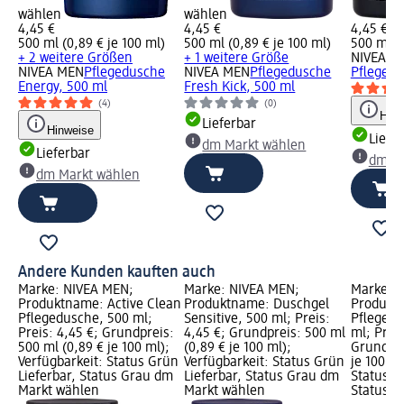
wählen
wählen
4,45 €
4,45 €
4,45 €
500 ml (0,89 € je 100 ml)
500 ml (0,89 € je 100 ml)
500 ml (0
+ 2 weitere Größen
+ 1 weitere Größe
NIVEA M
NIVEA MEN
Pflegedusche
NIVEA MEN
Pflegedusche
Pflegedu
Energy, 500 ml
Fresh Kick, 500 ml
(4)
(0)
Hinw
Lieferbar
Hinweise
Liefe
dm Markt wählen
Lieferbar
dm Ma
dm Markt wählen
Andere Kunden kauften auch
Marke: NIVEA MEN;
Marke: NIVEA MEN;
Marke: 
Produktname: Active Clean
Produktname: Duschgel
Produkt
Pflegedusche, 500 ml;
Sensitive, 500 ml; Preis:
Pflegedu
Preis: 4,45 €; Grundpreis:
4,45 €; Grundpreis: 500 ml
ml; Preis
500 ml (0,89 € je 100 ml);
(0,89 € je 100 ml);
Grundpre
Verfügbarkeit: Status Grün
Verfügbarkeit: Status Grün
je 100 ml
Lieferbar, Status Grau dm
Lieferbar, Status Grau dm
Status G
Markt wählen
Markt wählen
Status G