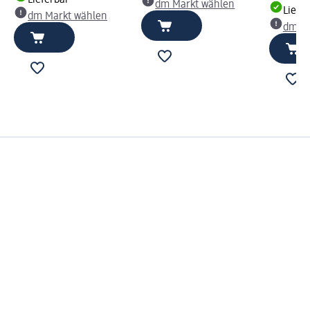
dm Markt wählen
Liefe
dm Markt wählen
dm Ma