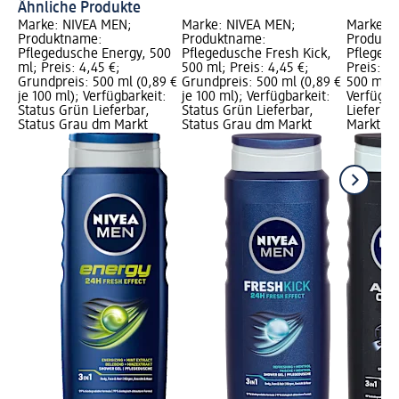
Ähnliche Produkte
Marke: NIVEA MEN;
Marke: NIVEA MEN;
Marke: 
Produktname:
Produktname:
Produktn
Pflegedusche Energy, 500
Pflegedusche Fresh Kick,
Pflegedu
ml; Preis: 4,45 €;
500 ml; Preis: 4,45 €;
Preis: 4
Grundpreis: 500 ml (0,89 €
Grundpreis: 500 ml (0,89 €
500 ml (0
je 100 ml); Verfügbarkeit:
je 100 ml); Verfügbarkeit:
Verfügba
Status Grün Lieferbar,
Status Grün Lieferbar,
Lieferba
Status Grau dm Markt
Status Grau dm Markt
Markt w