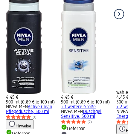
wählen
4,45 €
4,45 €
4,45 €
500 ml (0,89 € je 100 ml)
500 ml (0,89 € je 100 ml)
500 ml (0
NIVEA MEN
Active Clean
+ 1 weitere Größe
+ 2 weit
Pflegedusche, 500 ml
NIVEA MEN
Duschgel
NIVEA M
Sensitive, 500 ml
Energy, 
(1)
(7)
Hinweise
Lieferbar
Hinw
Lieferbar