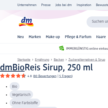
Unternehmen
Presse
Jobs bei dm
Inspiration
Bewusst
Suchen un
Neu
Marken
Make-up
Pflege & Parfum
Haare
IMMERGÜNSTIG online einka
Startseite
Ernährung
Backen
Zuckeralternativen & Sirup
dmBio
Reis Sirup, 250 ml
4.8
(
80 Bewertungen
|
5 Fragen
)
Bio
Vegetarisch
Ohne Farbstoffe