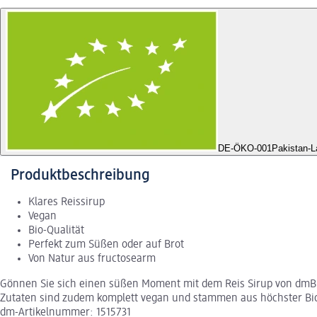
DE-ÖKO-001
Pakistan-L
Produktbeschreibung
Klares Reissirup
Vegan
Bio-Qualität
Perfekt zum Süßen oder auf Brot
Von Natur aus fructosearm
Gönnen Sie sich einen süßen Moment mit dem Reis Sirup von dmBio
Zutaten sind zudem komplett vegan und stammen aus höchster Bio-
dm-Artikelnummer: 1515731