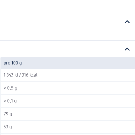
pro 100 g
1 343 kJ / 316 kcal
< 0,5 g
< 0,1 g
79 g
53 g