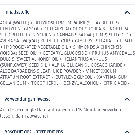
Inhaltsstoffe
AQUA (WATER) • BUTYROSPERMUM PARKII (SHEA) BUTTER•
PENTYLENE GLYCOL • CETEARYL ALCOHOL SHOREA STENOPTERA
SEED BUTTER • GLYCERIN • CANNABIS SATIVA (HEMP) SEED OIL* •
AVENA SATIVA (OAT) KERNEL FLOUR • GLYCERYL STEARATE CITRATE
• HYDROGENATED VEGETABLE OIL • SIMMONDSIA CHINENSIS
(JOJOBA) SEED OIL* • CETEARYL GLUCOSIDE • PRUNUS AMYGDALUS
DULCIS (SWEET ALMOND) OIL • HELIANTHUS ANNUUS
(SUNFLOWER) SEED OIL • ALPHA-GLUCAN OLIGOSACCHARIDE •
ALOE BARBADENSIS LEAF JUICE POWDER • VINCETOXICUM
ATRATUM ROOT EXTRACT • BUTYLENE GLYCOL • XANTHAN GUM •
GELLAN GUM • TOCOPHEROL • BENZYL ALCOHOL • CITRIC ACID•
Verwendungshinweise
Auf die gereinigte Haut auftragen und 15 Minuten einwirken
lassen, dann abwaschen.
Anschrift des Unternehmens