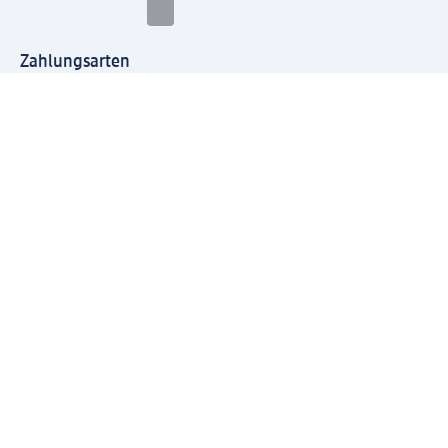
Zahlungsarten
Mit dm verbinden