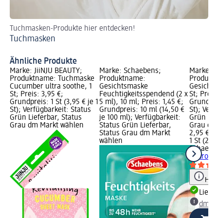
Tuchmasken-Produkte hier entdecken!
10 
Tuchmasken
Ko
Ähnliche Produkte
Marke: JiiNJU BEAUTY;
Marke: Schaebens;
Marke: 
Produktname: Tuchmaske
Produktname:
Produkt
Cucumber ultra soothe, 1
Gesichtsmaske
Gesichts
St; Preis: 3,95 €;
Feuchtigkeitsspendend (2 x
St; Preis
Grundpreis: 1 St (3,95 € je 1
5 ml), 10 ml; Preis: 1,45 €;
Grundprei
St); Verfügbarkeit: Status
Grundpreis: 10 ml (14,50 €
St); Verf
Grün Lieferbar, Status
je 100 ml); Verfügbarkeit:
Grün Lie
Grau dm Markt wählen
Status Grün Lieferbar,
Grau dm
Status Grau dm Markt
2,95 €
wählen
1 St (2,95
Schaebe
Hydrogel,
Hinw
Liefe
dm Ma