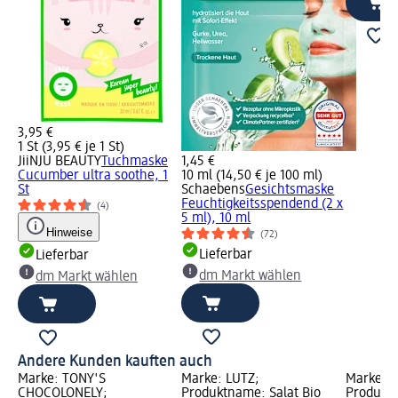
3,95 €
1 St (3,95 € je 1 St)
JiiNJU BEAUTY
Tuchmaske
1,45 €
Cucumber ultra soothe, 1
10 ml (14,50 € je 100 ml)
St
Schaebens
Gesichtsmaske
Feuchtigkeitsspendend (2 x
(4)
5 ml), 10 ml
Hinweise
(72)
Lieferbar
Lieferbar
dm Markt wählen
dm Markt wählen
Andere Kunden kauften auch
Marke: TONY'S
Marke: LUTZ;
Marke: C
CHOCOLONELY;
Produktname: Salat Bio
Produkt