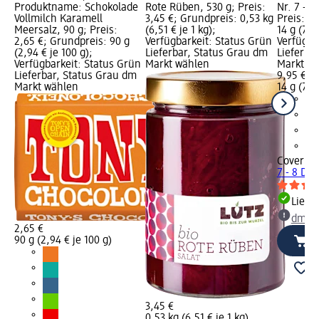
Produktname: Schokolade
Rote Rüben, 530 g; Preis:
Nr. 7 - 8
Vollmilch Karamell
3,45 €; Grundpreis: 0,53 kg
Preis: 9
Meersalz, 90 g; Preis:
(6,51 € je 1 kg);
14 g (71,
2,65 €; Grundpreis: 90 g
Verfügbarkeit: Status Grün
Verfügba
(2,94 € je 100 g);
Lieferbar, Status Grau dm
Lieferba
Verfügbarkeit: Status Grün
Markt wählen
Markt w
Lieferbar, Status Grau dm
9,95 €
Markt wählen
14 g (71,
Cover Ha
7 - 8 Dar
Liefe
dm Ma
2,65 €
90 g (2,94 € je 100 g)
3,45 €
0,53 kg (6,51 € je 1 kg)