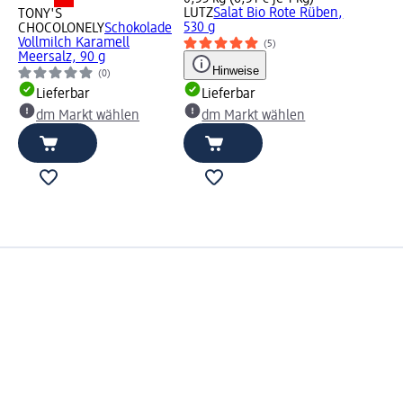
LUTZ
Salat Bio Rote Rüben,
TONY'S
530 g
CHOCOLONELY
Schokolade
Vollmilch Karamell
(5)
Meersalz, 90 g
Hinweise
(0)
Lieferbar
Lieferbar
dm Markt wählen
dm Markt wählen