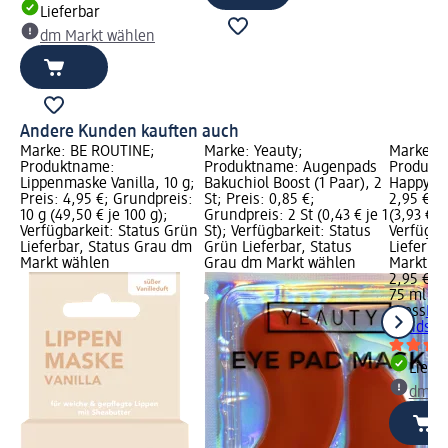
Lieferbar
dm Markt wählen
Andere Kunden kauften auch
Marke: BE ROUTINE;
Marke: Yeauty;
Marke: o
Produktname:
Produktname: Augenpads
Produkt
Lippenmaske Vanilla, 10 g;
Bakuchiol Boost (1 Paar), 2
Happy Ha
Preis: 4,95 €; Grundpreis:
St; Preis: 0,85 €;
2,95 €; 
10 g (49,50 € je 100 g);
Grundpreis: 2 St (0,43 € je 1
(3,93 € j
Verfügbarkeit: Status Grün
St); Verfügbarkeit: Status
Verfügba
Lieferbar, Status Grau dm
Grün Lieferbar, Status
Lieferba
Markt wählen
Grau dm Markt wählen
Markt w
2,95 €
75 ml (3,
oyess
Ha
Hands, 7
Liefe
dm Ma