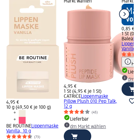
Markt wählen
Markt w
0,85 €
1 St (0,85
Balea
Hyd
Lippenm
Vanille, 1
Hinw
Liefe
dm Ma
4,95 €
1 St (4,95 € je 1 St)
CATRICE
Lippenmaske
Pillow Plush 010 Pep Talk,
4,95 €
12 g
10 g (49,50 € je 100 g)
(45)
Lieferbar
BE ROUTINE
Lippenmaske
dm Markt wählen
Vanilla, 10 g
(73)