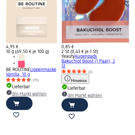
4,95 €
0,85 €
10 g (49,50 € je 100 g)
2 St (0,43 € je 1 St)
Yeauty
Augenpads
Bakuchiol Boost (1 Paar), 2
St
BE ROUTINE
Lippenmaske
(2)
Vanilla, 10 g
Hinweise
(73)
Lieferbar
Lieferbar
dm Markt wählen
dm Markt wählen