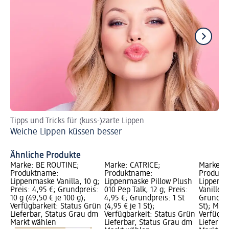
Tipps und Tricks für (kuss-)zarte Lippen
Id
Weiche Lippen küssen besser
Li
Ähnliche Produkte
Marke: BE ROUTINE;
Marke: CATRICE;
Marke: B
Produktname:
Produktname:
Produkt
Lippenmaske Vanilla, 10 g;
Lippenmaske Pillow Plush
Lippenm
Preis: 4,95 €; Grundpreis:
010 Pep Talk, 12 g; Preis:
Vanille, 
10 g (49,50 € je 100 g);
4,95 €; Grundpreis: 1 St
Grundprei
Verfügbarkeit: Status Grün
(4,95 € je 1 St);
St); Mar
Lieferbar, Status Grau dm
Verfügbarkeit: Status Grün
Verfügba
Markt wählen
Lieferbar, Status Grau dm
Lieferba