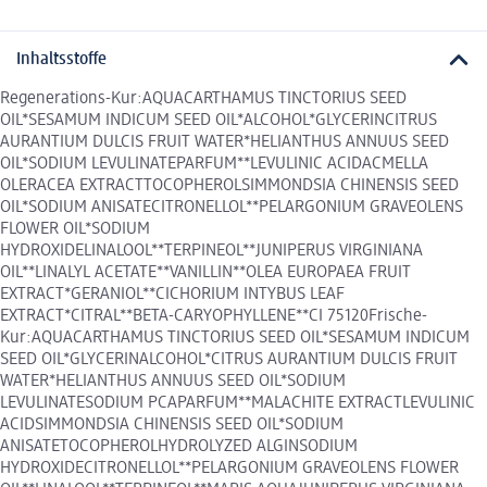
Inhaltsstoffe
Regenerations-Kur:AQUACARTHAMUS TINCTORIUS SEED
OIL*SESAMUM INDICUM SEED OIL*ALCOHOL*GLYCERINCITRUS
AURANTIUM DULCIS FRUIT WATER*HELIANTHUS ANNUUS SEED
OIL*SODIUM LEVULINATEPARFUM**LEVULINIC ACIDACMELLA
OLERACEA EXTRACTTOCOPHEROLSIMMONDSIA CHINENSIS SEED
OIL*SODIUM ANISATECITRONELLOL**PELARGONIUM GRAVEOLENS
FLOWER OIL*SODIUM
HYDROXIDELINALOOL**TERPINEOL**JUNIPERUS VIRGINIANA
OIL**LINALYL ACETATE**VANILLIN**OLEA EUROPAEA FRUIT
EXTRACT*GERANIOL**CICHORIUM INTYBUS LEAF
EXTRACT*CITRAL**BETA-CARYOPHYLLENE**CI 75120Frische-
Kur:AQUACARTHAMUS TINCTORIUS SEED OIL*SESAMUM INDICUM
SEED OIL*GLYCERINALCOHOL*CITRUS AURANTIUM DULCIS FRUIT
WATER*HELIANTHUS ANNUUS SEED OIL*SODIUM
LEVULINATESODIUM PCAPARFUM**MALACHITE EXTRACTLEVULINIC
ACIDSIMMONDSIA CHINENSIS SEED OIL*SODIUM
ANISATETOCOPHEROLHYDROLYZED ALGINSODIUM
HYDROXIDECITRONELLOL**PELARGONIUM GRAVEOLENS FLOWER