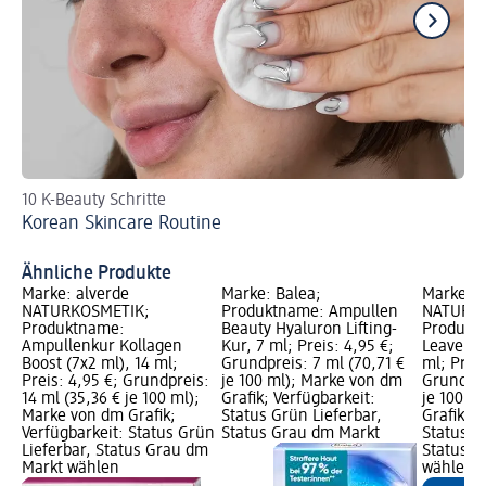
10 K-Beauty Schritte
St
Korean Skincare Routine
Hy
Ähnliche Produkte
Marke: alverde
Marke: Balea;
Marke: a
NATURKOSMETIK;
Produktname: Ampullen
NATURKO
Produktname:
Beauty Hyaluron Lifting-
Produkt
Ampullenkur Kollagen
Kur, 7 ml; Preis: 4,95 €;
Leave In
Boost (7x2 ml), 14 ml;
Grundpreis: 7 ml (70,71 €
ml; Preis
Preis: 4,95 €; Grundpreis:
je 100 ml); Marke von dm
Grundpre
14 ml (35,36 € je 100 ml);
Grafik; Verfügbarkeit:
je 100 m
Marke von dm Grafik;
Status Grün Lieferbar,
Grafik; V
Verfügbarkeit: Status Grün
Status Grau dm Markt
Status G
Lieferbar, Status Grau dm
Status G
Markt wählen
wählen