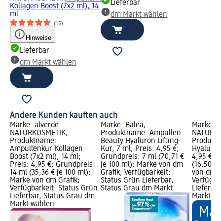
Lieferbar
Kollagen Boost (7x2 ml), 14
ml
dm Markt wählen
(15)
Hinweise
Lieferbar
dm Markt wählen
Andere Kunden kauften auch
Marke: alverde
Marke: Balea;
Marke: a
NATURKOSMETIK;
Produktname: Ampullen
NATURKO
Produktname:
Beauty Hyaluron Lifting-
Produkt
Ampullenkur Kollagen
Kur, 7 ml; Preis: 4,95 €;
Hyaluron
Boost (7x2 ml), 14 ml;
Grundpreis: 7 ml (70,71 €
4,95 €; 
Preis: 4,95 €; Grundpreis:
je 100 ml); Marke von dm
(16,50 € 
14 ml (35,36 € je 100 ml);
Grafik; Verfügbarkeit:
von dm G
Marke von dm Grafik;
Status Grün Lieferbar,
Verfügba
Verfügbarkeit: Status Grün
Status Grau dm Markt
Lieferba
Lieferbar, Status Grau dm
Markt w
Markt wählen