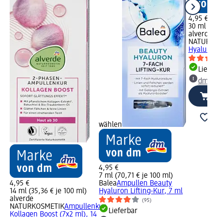
4,95 €
30 ml (16
alverde
NATURK
Hyaluron
Liefe
dm Ma
wählen
4,95 €
7 ml (70,71 € je 100 ml)
4,95 €
Balea
Ampullen Beauty
14 ml (35,36 € je 100 ml)
Hyaluron Lifting-Kur, 7 ml
alverde
(95)
NATURKOSMETIK
Ampullenkur
Lieferbar
Kollagen Boost (7x2 ml), 14