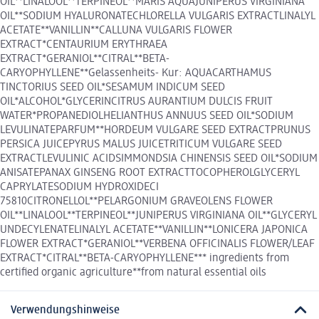
OIL**LINALOOL**TERPINEOL**MARIS AQUAJUNIPERUS VIRGINIANA
OIL**SODIUM HYALURONATECHLORELLA VULGARIS EXTRACTLINALYL
ACETATE**VANILLIN**CALLUNA VULGARIS FLOWER
EXTRACT*CENTAURIUM ERYTHRAEA
EXTRACT*GERANIOL**CITRAL**BETA-
CARYOPHYLLENE**Gelassenheits- Kur: AQUACARTHAMUS
TINCTORIUS SEED OIL*SESAMUM INDICUM SEED
OIL*ALCOHOL*GLYCERINCITRUS AURANTIUM DULCIS FRUIT
WATER*PROPANEDIOLHELIANTHUS ANNUUS SEED OIL*SODIUM
LEVULINATEPARFUM**HORDEUM VULGARE SEED EXTRACTPRUNUS
PERSICA JUICEPYRUS MALUS JUICETRITICUM VULGARE SEED
EXTRACTLEVULINIC ACIDSIMMONDSIA CHINENSIS SEED OIL*SODIUM
ANISATEPANAX GINSENG ROOT EXTRACTTOCOPHEROLGLYCERYL
CAPRYLATESODIUM HYDROXIDECI
75810CITRONELLOL**PELARGONIUM GRAVEOLENS FLOWER
OIL**LINALOOL**TERPINEOL**JUNIPERUS VIRGINIANA OIL**GLYCERYL
UNDECYLENATELINALYL ACETATE**VANILLIN**LONICERA JAPONICA
FLOWER EXTRACT*GERANIOL**VERBENA OFFICINALIS FLOWER/LEAF
EXTRACT*CITRAL**BETA-CARYOPHYLLENE*** ingredients from
certified organic agriculture**from natural essential oils
Verwendungshinweise