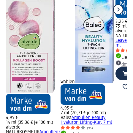
3,25 €
75 ml (4,
alverde
NATURK
Leave In
ml
Liefe
dm Ma
wählen
4,95 €
7 ml (70,71 € je 100 ml)
4,95 €
Balea
Ampullen Beauty
14 ml (35,36 € je 100 ml)
Hyaluron Lifting-Kur, 7 ml
alverde
(95)
NATURKOSMETIK
Ampullenkur