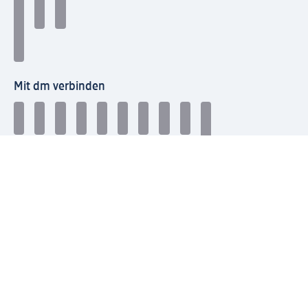
Mit dm verbinden
dm Newsletter: Keine Infos mehr verpassen
Jetzt zum dm Newsletter anmelden