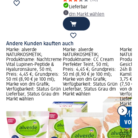
(193)
Lieferbar
dm Markt wählen
Andere Kunden kauften auch
Marke: alverde
Marke: alverde
Marke: a
NATURKOSMETIK;
NATURKOSMETIK;
NATURKO
Produktname: Nachtcreme
Produktname: CC Cream
Produkt
Vital Lupinen-Peptide &
Perfekter Teint, 50 ml;
Gesichts
Hyaluronsäure, 50 ml;
Preis: 4,45 €; Grundpreis:
24h Bio 
Preis: 4,45 €; Grundpreis:
50 ml (8,90 € je 100 ml);
Kamille, 
50 ml (8,90 € je 100 ml);
Marke von dm Grafik;
3,75 €; 
Marke von dm Grafik;
Verfügbarkeit: Status Grün
(7,50 € j
Verfügbarkeit: Status Grün
Lieferbar, Status Grau dm
von dm G
Lieferbar, Status Grau dm
Markt wählen
Verfügba
Markt wählen
Lieferba
Markt w
3,75 €
50 ml (7,