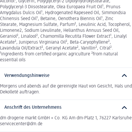
Alcohol¹, Glycerin, Polyglyceryl-2 Dipolyhydroxystearate,
Polyglyceryl-3 Diisostearate, Olea Europaea Fruit Oil¹, Prunus
Amygdalus Dulcis Oil¹, Hydrogenated Rapeseed Oil, Simmondsia
Chinensis Seed Oil¹, Betaine, Oenothera Biennis Oil¹, Zinc
Stearate, Magnesium Sulfate, Parfum², Levulinic Acid, Tocopherol,
Limonene2, Sodium Levulinate, Helianthus Annuus Seed Oil,
Geraniol², Linalool², Chamomilla Recutita Flower Extract¹, Linalyl
Acetate², Juniperus Virginiana Oil², Beta-Caryophyllene²,
Lavandula Oil/Extract², Geranyl Acetate², Vanillin², Citral².
¹ingredients from certified organic agriculture ²from natural
essential oils
Verwendungshinweise
Morgens und abends auf die gereinigte Haut von Gesicht, Hals und
Dekolleté auftragen.
Anschrift des Unternehmens
dm drogerie markt GmbH + Co. KG Am dm-Platz 1, 76227 Karlsruhe
servicecenter@dm.de