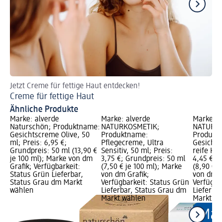
Jetzt Creme für fettige Haut entdecken!
Je
Creme für fettige Haut
Ta
Ähnliche Produkte
Marke: alverde
Marke: alverde
Marke: a
Naturschön; Produktname:
NATURKOSMETIK;
NATURKO
Gesichtscreme Olive, 50
Produktname:
Produkt
ml; Preis: 6,95 €;
Pflegecreme, Ultra
Gesichts
Grundpreis: 50 ml (13,90 €
Sensitiv, 50 ml; Preis:
reife Hau
je 100 ml); Marke von dm
3,75 €; Grundpreis: 50 ml
4,45 €; 
Grafik; Verfügbarkeit:
(7,50 € je 100 ml); Marke
(8,90 € j
Status Grün Lieferbar,
von dm Grafik;
von dm G
Status Grau dm Markt
Verfügbarkeit: Status Grün
Verfügba
wählen
Lieferbar, Status Grau dm
Lieferba
Markt wählen
Markt w