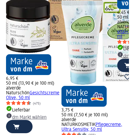
4,45 €
50 ml (8,
alverde
NATURK
vital+ Se
ml
Liefe
dm Ma
6,95 €
50 ml (13,90 € je 100 ml)
alverde
Naturschön
Gesichtscreme
Olive, 50 ml
(475)
Lieferbar
3,75 €
50 ml (7,50 € je 100 ml)
dm Markt wählen
alverde
NATURKOSMETIK
Pflegecreme,
Ultra Sensitiv, 50 ml