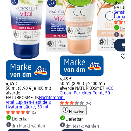
alverde
NATURK
Sensitiv
Hamameli
Liefe
dm Ma
4,45 €
4,45 €
50 ml (8,90 € je 100 ml)
50 ml (8,90 € je 100 ml)
alverde NATURKOSMETIK
CC
alverde
Cream Perfekter Teint, 50
NATURKOSMETIK
Nachtcreme
ml
Vital Lupinen-Peptide &
(14)
Hyaluronsäure, 50 ml
Hinweise
(2)
Lieferbar
Lieferbar
dm Markt wählen
dm Markt wählen