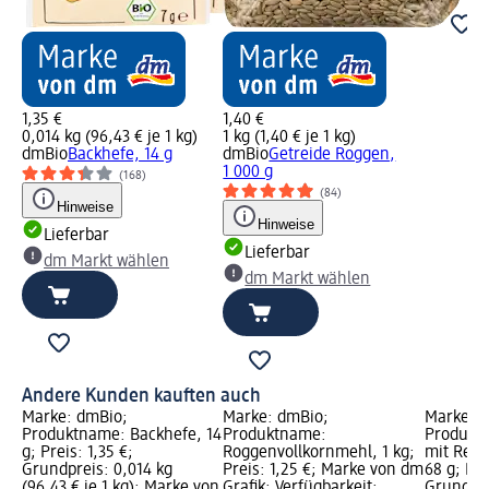
1,35 €
1,40 €
0,014 kg (96,43 € je 1 kg)
1 kg (1,40 € je 1 kg)
dmBio
Backhefe, 14 g
dmBio
Getreide Roggen,
1 000 g
(168)
(84)
Hinweise
Hinweise
Lieferbar
Lieferbar
dm Markt wählen
dm Markt wählen
Andere Kunden kauften auch
Marke: dmBio;
Marke: dmBio;
Marke: 
Produktname: Backhefe, 14
Produktname:
Produkt
g; Preis: 1,35 €;
Roggenvollkornmehl, 1 kg;
mit Rein
Grundpreis: 0,014 kg
Preis: 1,25 €; Marke von dm
68 g; Pre
(96,43 € je 1 kg); Marke von
Grafik; Verfügbarkeit:
Grundprei