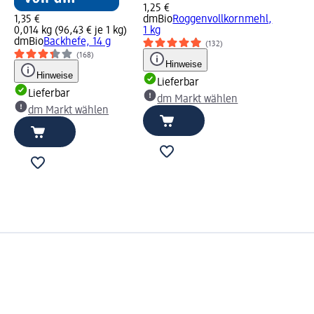
1,25 €
1,35 €
dmBio
Roggenvollkornmehl,
0,014 kg (96,43 € je 1 kg)
1 kg
dmBio
Backhefe, 14 g
(132)
(168)
Hinweise
Hinweise
Lieferbar
Lieferbar
dm Markt wählen
dm Markt wählen