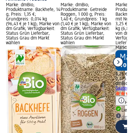
Marke: dmBio;
Marke: dmBio;
Marke: 
Produktname: Backhefe, 14
Produktname: Getreide
Produkt
g; Preis: 1,35 €;
Roggen, 1 000 g; Preis:
Backmis
Grundpreis: 0,014 kg
1,40 €; Grundpreis: 1 kg
mit Nuss
(96,43 € je 1 kg); Marke von
(1,40 € je 1 kg); Marke von
3,25 €; 
dm Grafik; Verfügbarkeit:
dm Grafik; Verfügbarkeit:
kg (6,84 
Status Grün Lieferbar,
Status Grün Lieferbar,
von dm G
Status Grau dm Markt
Status Grau dm Markt
Verfügba
wählen
wählen
Lieferba
Markt w
3,25 €
0,475 kg 
dmBio
Ba
Saatenbr
Hinw
Liefe
dm Ma