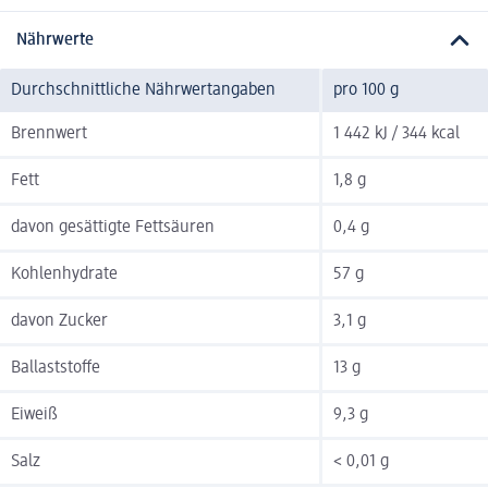
Nährwerte
Durchschnittliche Nährwertangaben
pro 100 g
Brennwert
1 442 kJ / 344 kcal
Fett
1,8 g
davon gesättigte Fettsäuren
0,4 g
Kohlenhydrate
57 g
davon Zucker
3,1 g
Ballaststoffe
13 g
Eiweiß
9,3 g
Salz
< 0,01 g