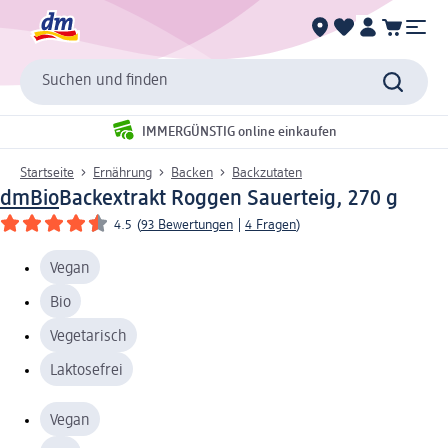
Suchen und finden
IMMERGÜNSTIG online einkaufen
Startseite
Ernährung
Backen
Backzutaten
dmBio
Backextrakt Roggen Sauerteig, 270 g
4.5
(
93 Bewertungen
|
4 Fragen
)
Vegan
Bio
Vegetarisch
Laktosefrei
Vegan