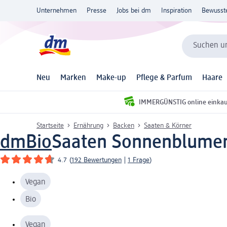
Unternehmen
Presse
Jobs bei dm
Inspiration
Bewusst
Suchen un
Neu
Marken
Make-up
Pflege & Parfum
Haare
IMMERGÜNSTIG online einka
Startseite
Ernährung
Backen
Saaten & Körner
dmBio
Saaten Sonnenblumen
4.7
(
192 Bewertungen
|
1 Frage
)
Vegan
Bio
Vegan